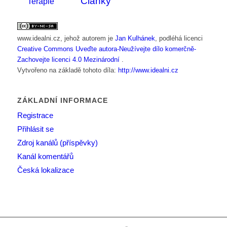
Články
Terapie
www.idealni.cz
, jehož autorem je
Jan Kulhánek
, podléhá licenci
Creative Commons Uveďte autora-Neužívejte dílo komerčně-
Zachovejte licenci 4.0 Mezinárodní
.
Vytvořeno na základě tohoto díla:
http://www.idealni.cz
ZÁKLADNÍ INFORMACE
Registrace
Přihlásit se
Zdroj kanálů (příspěvky)
Kanál komentářů
Česká lokalizace