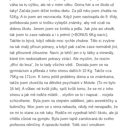
váha na tu výšku, ale né v mém věku. Doma fotr a ve škole už
taky! Začala jsem držet tvrdou dietu. Za půl roku jsem zhubla na
51Kg. A to jsem ani nezvracela. Když jsem nastoupila do 9. třídy,
potřebovala jsem si trošku vylepšit známky, aby mě vzali na
dobrou školu. Jenom jsem se šrotila a jedla. Jak jste asi uhodli,
tak jsem to zase nabrala a i s prémií (+BONUS 6Kg navíc).
Takhle to bývá, když někdo moc rychle zhubne. Tělo si zvykne
na tak malý přísun potravy, a když pak začne zase normálně jíst,
tak přirozeně ztloustne. Navíc je lehčí jen o ty látky a minerály,
které tím nedostatkem potravy ztrácí. Ale myslím, že nosím
„dříví do lesa“, že to tady všichni vědí.. Dostala jsem se na
gymnázium a přibrala z toho stresu dalších 10 Kg. Takže cca
75Kg na 171cm. K tomu ještě problémy doma a se známkama,
takže jsem zkončila na dětstké psychiatrii v Motole. (To mi bylo
16 let). A vůbec né kvůli jídlu, spíš kvůli tomu, že se mi z toho
stresu a jak mě rodiče mlátili… stydím se to i napsat… rozjela
schizofrenie.. Byla jsem na stejném oddělení, jako anorektičky a
bulimičky. Moc jsem se s nima nebavila, nikdy mě nenapadlo, že
se mi to stane za rok taky. Rodiče mi vyjednali lehčí školu, ale já
chtěla zůstat na gymplu. Byla jsem tajně zamilovaná do svého
profesora němčiny. A opravdu hodně. Tolik nocí smutkem