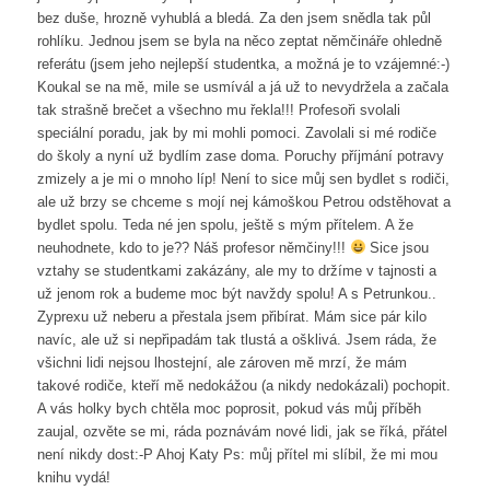
bez duše, hrozně vyhublá a bledá. Za den jsem snědla tak půl
rohlíku. Jednou jsem se byla na něco zeptat němčináře ohledně
referátu (jsem jeho nejlepší studentka, a možná je to vzájemné:-)
Koukal se na mě, mile se usmívál a já už to nevydržela a začala
tak strašně brečet a všechno mu řekla!!! Profesoři svolali
speciální poradu, jak by mi mohli pomoci. Zavolali si mé rodiče
do školy a nyní už bydlím zase doma. Poruchy příjmání potravy
zmizely a je mi o mnoho líp! Není to sice můj sen bydlet s rodiči,
ale už brzy se chceme s mojí nej kámoškou Petrou odstěhovat a
bydlet spolu. Teda né jen spolu, ještě s mým přítelem. A že
neuhodnete, kdo to je?? Náš profesor němčiny!!!
Sice jsou
vztahy se studentkami zakázány, ale my to držíme v tajnosti a
už jenom rok a budeme moc být navždy spolu! A s Petrunkou..
Zyprexu už neberu a přestala jsem přibírat. Mám sice pár kilo
navíc, ale už si nepřipadám tak tlustá a ošklivá. Jsem ráda, že
všichni lidi nejsou lhostejní, ale zároven mě mrzí, že mám
takové rodiče, kteří mě nedokážou (a nikdy nedokázali) pochopit.
A vás holky bych chtěla moc poprosit, pokud vás můj příběh
zaujal, ozvěte se mi, ráda poznávám nové lidi, jak se říká, přátel
není nikdy dost:-P Ahoj Katy Ps: můj přítel mi slíbil, že mi mou
knihu vydá!