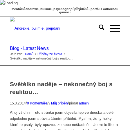
Mentální anorexie, bulimie, psychogenní přejídání - portál s odbornou
garancí
Blog - Latest News
Jste zde:
Domů
/
Příběhy ze života
/
Světélko naděje – nekonečný boj s realitou…
Světélko naděje – nekonečný boj s
realitou…
/
/
/
15.3.2014
0 Komentáře
v
Můj příběh
přidal
admin
Ahoj všichni! Tuto stránku jsem objevila teprve dneska a celé
odpoledne jsem strávila čtením příběhů. Myslím, že ty holky,
které to psaly, byly opravdu ze sebe neštastné… Je mi to líto, a