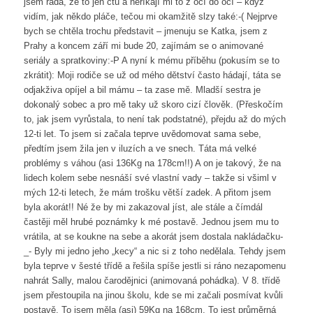
jsem ráda, že to jen čtu a neříkají mi to z očí do očí – když
vidím, jak někdo pláče, tečou mi okamžitě slzy také:-( Nejprve
bych se chtěla trochu představit – jmenuju se Katka, jsem z
Prahy a koncem září mi bude 20, zajímám se o animované
seriály a spratkoviny:-P A nyní k mému příběhu (pokusím se to
zkrátit): Moji rodiče se už od mého dětství často hádají, táta se
odjakživa opíjel a bil mámu – ta zase mě. Mladší sestra je
dokonalý sobec a pro mě taky už skoro cizí člověk. (Přeskočím
to, jak jsem vyrůstala, to není tak podstatné), přejdu až do mých
12-ti let. To jsem si začala teprve uvědomovat sama sebe,
předtím jsem žila jen v iluzích a ve snech. Táta má velké
problémy s váhou (asi 136Kg na 178cm!!) A on je takový, že na
lidech kolem sebe nesnáší své vlastní vady – takže si všiml v
mých 12-ti letech, že mám trošku větší zadek. A přitom jsem
byla akorát!! Né že by mi zakazoval jíst, ale stále a čímdál
častěji měl hrubé poznámky k mé postavě. Jednou jsem mu to
vrátila, at se koukne na sebe a akorát jsem dostala nakládačku-
_- Byly mi jedno jeho „kecy“ a nic si z toho nedělala. Tehdy jsem
byla teprve v šesté třídě a řešila spíše jestli si ráno nezapomenu
nahrát Sally, malou čarodějnici (animovaná pohádka). V 8. třídě
jsem přestoupila na jinou školu, kde se mi začali posmívat kvůli
postavě. To jsem měla (asi) 59Kg na 168cm. To jest průměrná