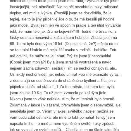
němčináře jsem měla pořád ještě moc ráda). Výtvarkář byl ještě
lhostejnější, než němčinář. Nic na něj nezabíralo, slzy, milostné
dopisy, ani mini sukýnka. (Později jsem se dozvěděla, že je
teplej, ale to je jiný příběh:-) Jde o to, že mě kreslili při hodině
jako model. Byla jsem jen ve spodním prádle a ten idiot výtvarkář
řekl, že mám tělo jak „Sumo-bojovník“!!!! Hodně mě to ranilo, z
lásky se stala nenávist a začala jsem hubnout. Zhubla jsem na
68. To mi bylo čerstvých 18 let. (Docela silná, že?) měsíc na to
se to stalo! Umřela má nejbližší osoba v rodině – babička. Fotr
mě obvinil, že můžu za její smrt! Prý že jsem jí nepomohla!
(Copak jsem mohla?! Byla jsem strašně vystrašená a navíc
nejsem žádná zdravotní sestra!) Tím se nechci obhajovat, ale..
Už nikdy nechci vidět, jak někdo umírá! Fotr mě okamžitě vyrazil
z domu a já se odstěhovala do chráněného bydlení a žila jen z
půjček a peněz od státu T_T Za ten měsíc, co jsem tam byla,
jsem zhubla 10 Kg. To už jsem zvracela po každým jídle.
Nikomu jsem to však neřekla. Vím, že mi tenkrát bylo hrozně.
Zklamaná v lásce i v zázemí, přemýšlela jsem o sebevraždě, ale
neudělala jsem to. Věřím v jakési světélko naděje, možná se
vám budu zdát dětinská, ale mně to fakt pomáhá! Tehdy jsem
napsala knihu – o mně a mém vysněném světě. Taky způsob,
jak se vypsat ze svých pocitů… Chodila jsem po škole jako tělo