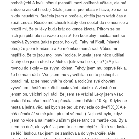
probdělých! A kvůli němu! (nepatřil mezi oblíbené učitele, ale mé
srdce si získal hned:-). Stále jsem si přemítala v hlavě, že už ho
nikdy neuvidím. Brečela jsem a brečela, chtěla jsem vrátit čas a
začít znova. Rodiče mě chodili každý den deptat do nemocnice a
hrozili mi, že ty léky budu brát do konce života. Přitom se po
nich jen přibíralo na váze a spalo! Ten kouzelný medikament se
nazývá Zyprexa (takže pozor, holky!). Taky mi říkali, (hlavně
otec) že jsem k ničemu a že mě nikdo nemá rád. Vůbec mi
nepřišlo, že to jsou moji praví rodiče. Musela jsem něco udělat!
Druhý den jsem utekla z Motola (šikovná holka, co?:)) A jela
rovnou do školy – za svým idolem. Tehdy jsem mu poprvé řekla,
že ho mám ráda. Vše jsem mu vysvětlila a on to pochopil a
poradil mi, at se hned vrátím domů a rodičům své chování
vysvětlím. Ještě mi zařídil opakování ročníku. A vlastně né
jenom on, všichni byli rádi, že jsem se vrátila! Léky jsem však
brala dál na přání rodičů a přibrala jsem dalších 10 Kg. Kdyby se
nestala jedna věc, asi bych se ted už nevlezla do dveří X_X Ale
náš němčinář si mě jaksi přestal všímat:-( Nejhorší bylo, když
jsem ho viděla na imatrikulačním plese tančit s manželkou. Byla
jsem na dně, ale vyřešila jsem to celkem chytře.. Říká se, láska
se léčí láskou, tak jsem se zamilovala do výtvarkáře. (Ale