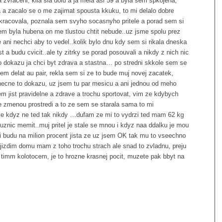
 zvraceni, kila sla dolu a ja mela asi 59 a byla sem spkojena,
a a zacalo se o me zajimat spousta kkuku, to mi delalo dobre
kracovala, poznala sem svyho socasnyho pritele a porad sem si
em byla hubena on me tlustou chtit nebude..uz jsme spolu prez
e ani nechci aby to vedel..kolik bylo dnu kdy sem si rikala dneska
t a budu cvicit..ale ty zitrky se porad posouvali a nikdy z nich nic
to dokazu ja chci byt zdrava a stastna… po stredni skkole sem se
 sem delat au pair, rekla sem si ze to bude muj novej zacatek,
ecne to dokazu, uz jsem tu par mesicu a ani jednou od meho
m jist pravidelne a zdrave a trochu sportovat, vim ze kdybych
e zmenou prostredi a to ze sem se starala sama to mi
ce kdyz ne ted tak nikdy …dufam ze mi to vydrzi ted mam 62 kg
 uznic memit..muj pritel je stale se mnou i kdyz naa ddalku je mou
 si budu na milion procent jista ze uz jsem OK tak mu to vseechno
jizdim domu mam z toho trochu strach ale snad to zvladnu, preju
 timm kolotocem, je to hrozne krasnej pocit, muzete pak bbyt na