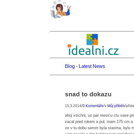
Blog - Latest News
snad to dokazu
/
/
/
15.3.2014
0 Komentáře
v
Můj příběh
přid
ahoj vsichni, uz par mesicu ctu vase p
zacal pred rokem a pul, mam 175 cm a v
ze v tu dobu semm byla stastna, bylo m