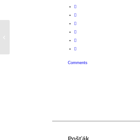
můj nebo váš příběh?
Comments
Pošťák