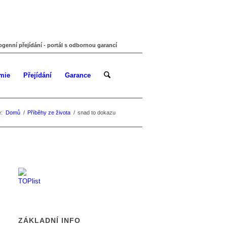
ogenní přejídání - portál s odbornou garancí
mie
Přejídání
Garance
:
Domů
/
Příběhy ze života
/
snad to dokazu
ZÁKLADNÍ INFO