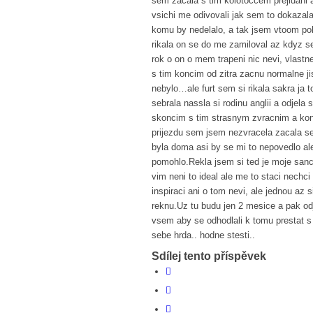
sem zacala s tim kolotoccem prejidani a
vsichi me odivovali jak sem to dokazal
komu by nedelalo, a tak jsem vtoom po
rikala on se do me zamiloval az kdyz s
rok o on o mem trapeni nic nevi, vlastn
s tim koncim od zitra zacnu normalne jis
nebylo…ale furt sem si rikala sakra ja 
sebrala nassla si rodinu anglii a odjela
skoncim s tim strasnym zvracnim a kon
prijezdu sem jsem nezvracela zacala se
byla doma asi by se mi to nepovedlo al
pomohlo.Rekla jsem si ted je moje san
vim neni to ideal ale me to staci nechci
inspiraci ani o tom nevi, ale jednou az
reknu.Uz tu budu jen 2 mesice a pak od
vsem aby se odhodlali k tomu prestat s
sebe hrda.. hodne stesti..
Sdílej tento příspěvek