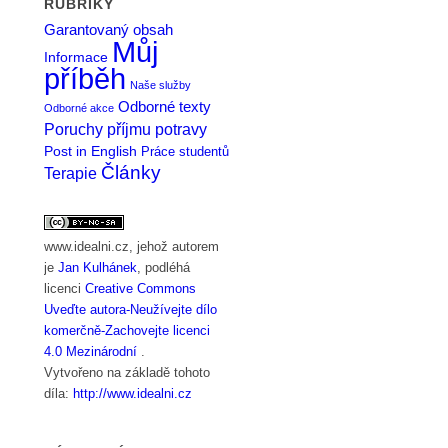
RUBRIKY
Garantovaný obsah
Můj
Informace
příběh
Naše služby
Odborné texty
Odborné akce
Poruchy příjmu potravy
Post in English
Práce studentů
Články
Terapie
www.idealni.cz
, jehož autorem
je
Jan Kulhánek
, podléhá
licenci
Creative Commons
Uveďte autora-Neužívejte dílo
komerčně-Zachovejte licenci
4.0 Mezinárodní
.
Vytvořeno na základě tohoto
díla:
http://www.idealni.cz