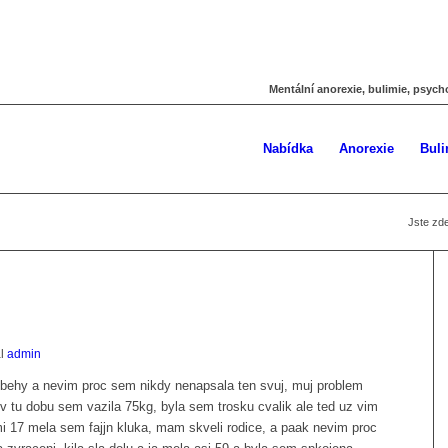
Mentální anorexie, bulimie, psych
Nabídka
Anorexie
Buli
Jste zde
al
admin
ribehy a nevim proc sem nikdy nenapsala ten svuj, muj problem
 tu dobu sem vazila 75kg, byla sem trosku cvalik ale ted uz vim
i 17 mela sem fajjn kluka, mam skveli rodice, a paak nevim proc