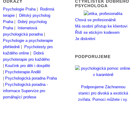
ODKAZY
ČTYŘLÍSTEK DOBRÉHO
PSYCHOLOGA
Psychologie Praha
|
Rodinná
terapie
|
Dětský psycholog
Chová se profesionálně
Praha
|
Dobrý psycholog
Má osobní přístup ke klientovi
Praha
|
Internetová
Řídí se etickým kodexem
psychologická poradna
|
Je diskrétní
Psychologie a psychoterapie
přehledně
|
Psychotesty pro
každého online
|
Dobrá
PODPORUJEME
psychoterapie pro každého
|
Koučink pro děti i dospělé
|
Psychoterapie Anděl
|
Psychologická poradna Praha
|
Psychologická poradna -
Podporujeme Záchrannou
informace
Supervize pro
stanici pro divoká a exotická
pomáhající profese
zvířata. Pomoci můžete i vy.