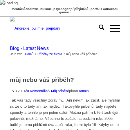
Mentální anorexie, bulimie, psychogenní přejídání - portál s odbornou
garancí
Blog - Latest News
Jste zde:
Domů
/
Příběhy ze života
/
můj nebo váš příběh?
můj nebo váš příběh?
/
/
/
15.3.2014
0 Komentáře
v
Můj příběh
přidal
admin
Tak vás tady všechny zdravím… Ani nevím jak začít, ale myslím
si, že o to tady ani tak nejde… Takovýhle příběhů, tady najdete
spousty a tenhle je jen jeden další. Možná patřím k té šťastnější
polovině, možná ne. Všechno to začalo na podzim roku 2005,
tudíš je tomu přibližně dva a půl roku, to mi bylo 16. Kdyby se to