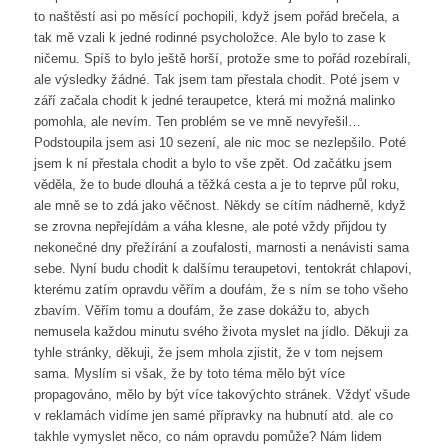
to naštěstí asi po měsící pochopili, když jsem pořád brečela, a
tak mě vzali k jedné rodinné psycholožce. Ale bylo to zase k
ničemu. Spíš to bylo ještě horší, protože sme to pořád rozebírali,
ale výsledky žádné. Tak jsem tam přestala chodit. Poté jsem v
září začala chodit k jedné teraupetce, která mi možná malinko
pomohla, ale nevím. Ten problém se ve mně nevyřešil…
Podstoupila jsem asi 10 sezení, ale nic moc se nezlepšilo. Poté
jsem k ní přestala chodit a bylo to vše zpět. Od začátku jsem
věděla, že to bude dlouhá a těžká cesta a je to teprve půl roku,
ale mně se to zdá jako věčnost. Někdy se cítím nádherně, když
se zrovna nepřejídám a váha klesne, ale poté vždy přijdou ty
nekonečné dny přežírání a zoufalosti, marnosti a nenávisti sama
sebe. Nyní budu chodit k dalšímu teraupetovi, tentokrát chlapovi,
kterému zatím opravdu věřím a doufám, že s ním se toho všeho
zbavím. Věřím tomu a doufám, že zase dokážu to, abych
nemusela každou minutu svého života myslet na jídlo. Děkuji za
tyhle stránky, děkuji, že jsem mhola zjistit, že v tom nejsem
sama. Myslím si však, že by toto téma mělo být více
propagováno, mělo by být více takovýchto stránek. Vždyť všude
v reklamách vidíme jen samé přípravky na hubnutí atd. ale co
takhle vymyslet něco, co nám opravdu pomůže? Nám lidem