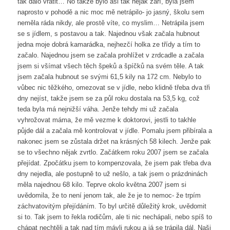
tak dalo vrátit… No takže bylo asi tak nějak září, byla jsem
naprosto v pohodě a nic moc mě netrápilo- jo jasný, školu sem
neměla ráda nikdy, ale prostě víte, co myslim… Netrápila jsem
se s jídlem, s postavou a tak. Najednou však začala hubnout
jedna moje dobrá kamarádka, nejhezčí holka ze třídy a tím to
začalo. Najednou jsem se začala prohlížet v zrdcadle a začala
jsem si všímat všech těch špeků a špíčků na svém těle. A tak
jsem začala hubnout se svými 61,5 kily na 172 cm. Nebylo to
vůbec nic těžkého, omezovat se v jídle, nebo klidně třeba dva tři
dny nejíst, takže jsem se za půl roku dostala na 53,5 kg, což
teda byla má nejnižší váha. Jenže tehdy mi už začala
vyhrožovat máma, že mě vezme k doktorovi, jestli to takhle
půjde dál a začala mě kontrolovat v jídle. Pomalu jsem přibírala a
nakonec jsem se zůstala držet na krásných 58 kilech. Jenže pak
se to všechno nějak zvrtlo. Začátkem roku 2007 jsem se začala
přejídat. Zpočátku jsem to kompenzovala, že jsem pak třeba dva
dny nejedla, ale postupně to už nešlo, a tak jsem o prázdninách
měla najednou 68 kilo. Teprve okolo května 2007 jsem si
uvědomila, že to není jenom tak, ale že je to nemoc- že trpím
záchvatovitým přejídáním. To byl určitě důležitý krok, uvědomit
si to. Tak jsem to řekla rodičům, ale ti nic nechápali, nebo spíš to
chápat nechtěli a tak nad tím mávli rukou a já se trápila dál. Naši