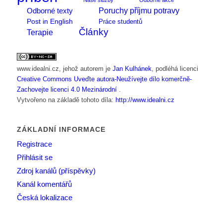
Poruchy příjmu potravy
Odborné texty
Post in English
Práce studentů
Články
Terapie
www.idealni.cz
, jehož autorem je
Jan Kulhánek
, podléhá licenci
Creative Commons Uveďte autora-Neužívejte dílo komerčně-
Zachovejte licenci 4.0 Mezinárodní
.
Vytvořeno na základě tohoto díla:
http://www.idealni.cz
ZÁKLADNÍ INFORMACE
Registrace
Přihlásit se
Zdroj kanálů (příspěvky)
Kanál komentářů
Česká lokalizace