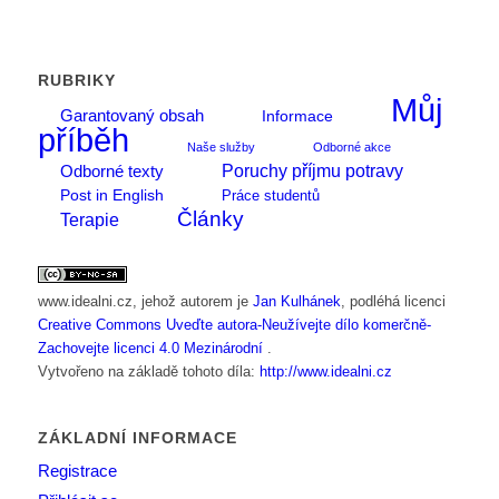
RUBRIKY
Můj
Garantovaný obsah
Informace
příběh
Naše služby
Odborné akce
Poruchy příjmu potravy
Odborné texty
Post in English
Práce studentů
Články
Terapie
www.idealni.cz
, jehož autorem je
Jan Kulhánek
, podléhá licenci
Creative Commons Uveďte autora-Neužívejte dílo komerčně-
Zachovejte licenci 4.0 Mezinárodní
.
Vytvořeno na základě tohoto díla:
http://www.idealni.cz
ZÁKLADNÍ INFORMACE
Registrace