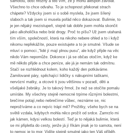
samotou, dost hrozný a teď vím, že jí mohu alespoň zavolat.
Všechno to chce odvahu. To je schopnost překonat strach
chápete? Vždycky jsem si o sobě myslela, že jsem šílený
slaboch a tak jsem si musela pořád něco dokazovat. Bulimie, to
je jen nějaký mezistupeň, stejně tak dobře jsem mohla skončit
jako alkoholička nebo brát drogy. Proč to píšu? Už jsem utahaná
tím vším, společností, která na nikoho nebere ohled a to i když
nikomu nepřekážíte, pouze existujete a to je smutné. Všude se
mluví o pomoci.,“lidé jí mají plnou pusu“, ale když přijde na věc
nikdo Vám nepomůže. Dokonce i já se občas otočím, když ke
mě někdo přijde a chce peníze, ale já je nemám tak odmítnu.
Stačí se rozhlédnout kolem, koho každý den potkáváme.
Zamilované páry, spěchající lidičky s nákupními taškami,
nervózní matky, a otcové ti jsou většinou v pozadí, děti a
všelijaké žebráky. Je to takový frmol, že než se otočíte pomalu
umíráte. My všechny stejně nemocné trpíme různými bolestmi,
brečíme potají,nebo nebrečíme vůbec, neznáme se, nic
neprožíváme a co nejvíc trápí mě? Prožitky, všeho bych se na
světě vzdala, kdybych mohla něco prožít od srdce. Zamrzlo mi
jak kámen, kdysi velkou bolestí. Teď je to nějaká bulimie, která
se mi připletla do cesty, jenže já jí říkám jinak je to samota, není
to nemoc je to mor. Vidíte stejně smutné jako ten Váš příběh.