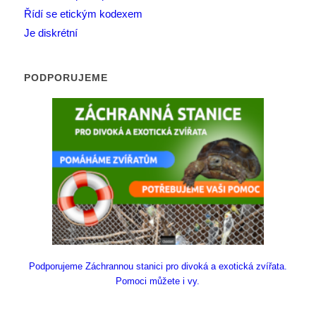
Řídí se etickým kodexem
Je diskrétní
PODPORUJEME
Podporujeme Záchrannou stanici pro divoká a exotická zvířata.
Pomoci můžete i vy.