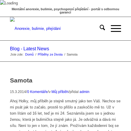
Mentální anorexie, bulimie, psychogenní přejídání - portál s odbornou
garancí
Blog - Latest News
Jste zde:
Domů
/
Příběhy ze života
/
Samota
Samota
/
/
/
15.3.2014
0 Komentáře
v
Můj příběh
přidal
admin
Ahoj Holky, můj příběh je stejně smutný jako ten Váš. Nechce se
mi psát jak to začalo, prostě to přišlo a zaskočilo mě to. Už v
tom lítám od 16 let, teď je mi 24. Seznámila jsem se s jednou
ženou, která je bulimička stejně jako já. Je odvážná a dává mi
sílu. Není to jen v tom, že jí znám. Prožívám každodenní boj se