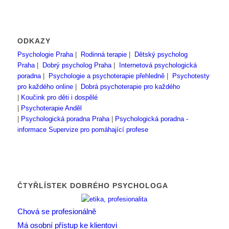
ODKAZY
Psychologie Praha
|
Rodinná terapie
|
Dětský psycholog
Praha
|
Dobrý psycholog Praha
|
Internetová psychologická
poradna
|
Psychologie a psychoterapie přehledně
|
Psychotesty
pro každého online
|
Dobrá psychoterapie pro každého
|
Koučink pro děti i dospělé
|
Psychoterapie Anděl
|
Psychologická poradna Praha
|
Psychologická poradna -
informace
Supervize pro pomáhající profese
ČTYŘLÍSTEK DOBRÉHO PSYCHOLOGA
Chová se profesionálně
Má osobní přístup ke klientovi