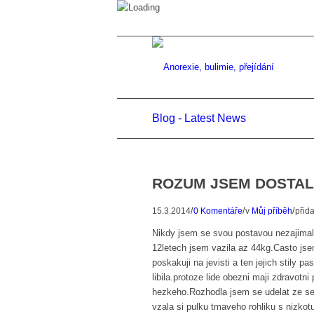
Blog - Latest News
ROZUM JSEM DOSTAL
/
/
/
15.3.2014
0 Komentáře
v
Můj příběh
přid
Nikdy jsem se svou postavou nezajimal
12letech jsem vazila az 44kg.Casto jsem
poskakuji na jevisti a ten jejich stily
libila.protoze lide obezni maji zdravotni
hezkeho.Rozhodla jsem se udelat ze se
vzala si pulku tmaveho rohliku s nizko