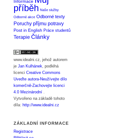
Informace
příběh
Naše služby
Odborné texty
Odborné akce
Poruchy příjmu potravy
Post in English
Práce studentů
Články
Terapie
www.idealni.cz
, jehož autorem
je
Jan Kulhánek
, podléhá
licenci
Creative Commons
Uveďte autora-Neužívejte dílo
komerčně-Zachovejte licenci
4.0 Mezinárodní
.
Vytvořeno na základě tohoto
díla:
http://www.idealni.cz
ZÁKLADNÍ INFORMACE
Registrace
Přihlásit se