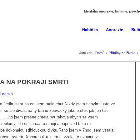
Mentální anorexie, bulimie, psych
Nabídka
Anorexie
Buli
Jste zde:
Domů
/
Příběhy ze života
/
A NA POKRAJI SMRTI
al
admin
a.Jedla jsem na co jsem mela chut.Nikdy jsem nebyla tluste ve
 se ale divala na ty krane zpevacky,jako protek jak jen tak
 pas……,to jsem presne chtela byt takova abych se vsem
 problemy,lide si jim casto smeji a napohled take nic
be dokonalou,stihlouckou divku.Rano jsem v 7hod jsem vstala
tucnym syrem.Druhou pulku jsem si vzala ke svacine v