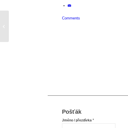
Comments
Přece to musí jednou skončit
Pošťák
*
Jméno / přezdívka