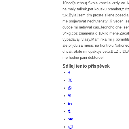
10hod(suchou).Skola koncila vzdy ve 1
na maly talirek,pet kousku brambor,z r
tuk.Byla jsem tim proste silene posedl
me projevovat nechutenstvi.K veceri j
ovoce mi nebyval cas.Jednoho dne jsem 
34kg,coz znamena o 10kilo mene.Zacala 
vypadavaji vlasy.Maminka mi ji pomohla
ale prijdu za mesic na kontrolu.Nakone
chvali.Stale mi opakuje vetu:BEZ JID
me hodne pani doktorce!
Sdílej tento příspěvek