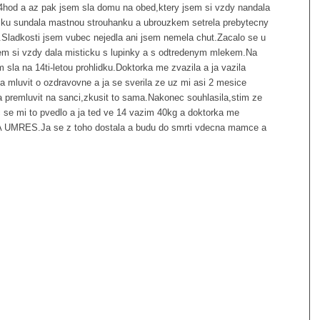
4hod a az pak jsem sla domu na obed,ktery jsem si vzdy nandala
izku sundala mastnou strouhanku a ubrouzkem setrela prebytecny
a.Sladkosti jsem vubec nejedla ani jsem nemela chut.Zacalo se u
sem si vzdy dala misticku s lupinky a s odtredenym mlekem.Na
sla na 14ti-letou prohlidku.Doktorka me zvazila a ja vazila
mluvit o ozdravovne a ja se sverila ze uz mi asi 2 mesice
 premluvit na sanci,zkusit to sama.Nakonec souhlasila,stim ze
c se mi to pvedlo a ja ted ve 14 vazim 40kg a doktorka me
LA UMRES.Ja se z toho dostala a budu do smrti vdecna mamce a