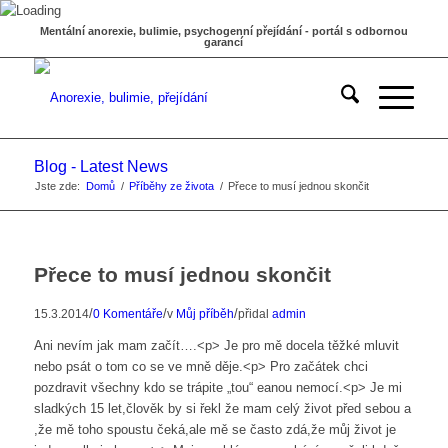
Mentální anorexie, bulimie, psychogenní přejídání - portál s odbornou
garancí
Blog - Latest News
Jste zde:
Domů
/
Příběhy ze života
/
Přece to musí jednou skončit
Přece to musí jednou skončit
/
/
/
15.3.2014
0 Komentáře
v
Můj příběh
přidal
admin
Ani nevím jak mam začít….<p> Je pro mě docela těžké mluvit
nebo psát o tom co se ve mně děje.<p> Pro začátek chci
pozdravit všechny kdo se trápite „tou“ eanou nemocí.<p> Je mi
sladkých 15 let,člověk by si řekl že mam celý život před sebou a
,že mě toho spoustu čeká,ale mě se často zdá,že můj život je