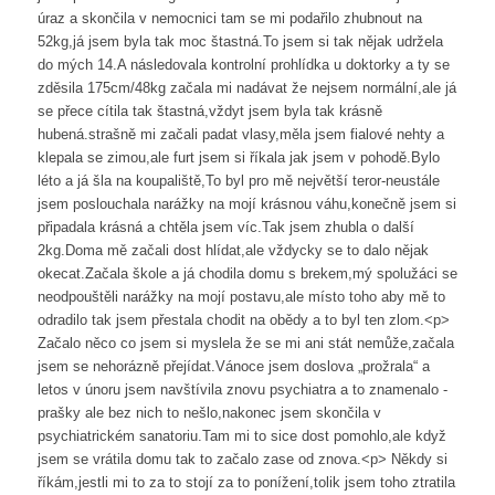
úraz a skončila v nemocnici tam se mi podařilo zhubnout na
52kg,já jsem byla tak moc štastná.To jsem si tak nějak udržela
do mých 14.A následovala kontrolní prohlídka u doktorky a ty se
zděsila 175cm/48kg začala mi nadávat že nejsem normální,ale já
se přece cítila tak štastná,vždyt jsem byla tak krásně
hubená.strašně mi začali padat vlasy,měla jsem fialové nehty a
klepala se zimou,ale furt jsem si říkala jak jsem v pohodě.Bylo
léto a já šla na koupaliště,To byl pro mě největší teror-neustále
jsem poslouchala narážky na mojí krásnou váhu,konečně jsem si
připadala krásná a chtěla jsem víc.Tak jsem zhubla o další
2kg.Doma mě začali dost hlídat,ale vždycky se to dalo nějak
okecat.Začala škole a já chodila domu s brekem,mý spolužáci se
neodpouštěli narážky na mojí postavu,ale místo toho aby mě to
odradilo tak jsem přestala chodit na obědy a to byl ten zlom.<p>
Začalo něco co jsem si myslela že se mi ani stát nemůže,začala
jsem se nehorázně přejídat.Vánoce jsem doslova „prožrala“ a
letos v únoru jsem navštívila znovu psychiatra a to znamenalo -
prašky ale bez nich to nešlo,nakonec jsem skončila v
psychiatrickém sanatoriu.Tam mi to sice dost pomohlo,ale když
jsem se vrátila domu tak to začalo zase od znova.<p> Někdy si
říkám,jestli mi to za to stojí za to ponížení,tolik jsem toho ztratila