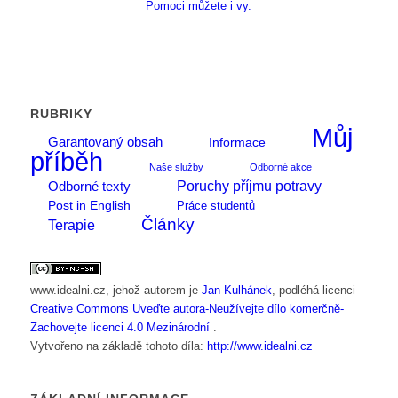
Pomoci můžete i vy.
RUBRIKY
Můj
Garantovaný obsah
Informace
příběh
Naše služby
Odborné akce
Poruchy příjmu potravy
Odborné texty
Post in English
Práce studentů
Články
Terapie
www.idealni.cz
, jehož autorem je
Jan Kulhánek
, podléhá licenci
Creative Commons Uveďte autora-Neužívejte dílo komerčně-
Zachovejte licenci 4.0 Mezinárodní
.
Vytvořeno na základě tohoto díla:
http://www.idealni.cz