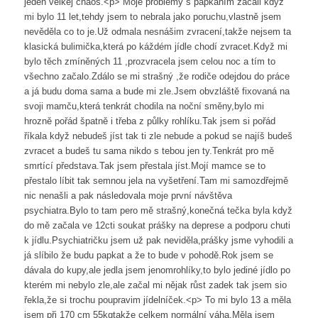
jeden velkej chaos.<p> Moje problémy s papkáním začali když
mi bylo 11 let,tehdy jsem to nebrala jako poruchu,vlastně jsem
nevěděla co to je.Už odmala nesnášim zvracení,takže nejsem ta
klasická bulimička,která po káždém jídle chodí zvracet.Když mi
bylo těch zmíněných 11 ,prozvracela jsem celou noc a tím to
všechno začalo.Zdálo se mi strašný ,že rodiče odejdou do práce
a já budu doma sama a bude mi zle.Jsem obvzláště fixovaná na
svoji mamču,která tenkrát chodila na noční směny,bylo mi
hrozně pořád špatně i třeba z půlky rohlíku.Tak jsem si pořád
říkala když nebudeš jíst tak ti zle nebude a pokud se najíš budeš
zvracet a budeš tu sama nikdo s tebou jen ty.Tenkrát pro mě
smrtící představa.Tak jsem přestala jíst.Mojí mamce se to
přestalo líbit tak semnou jela na vyšetření.Tam mi samozdřejmě
nic nenašli a pak následovala moje první návštěva
psychiatra.Bylo to tam pero mě strašný,konečná tečka byla když
do mě začala ve 12cti soukat prášky na deprese a podporu chuti
k jídlu.Psychiatričku jsem už pak neviděla,prášky jsme vyhodili a
já slíbilo že budu papkat a že to bude v pohodě.Rok jsem se
dávala do kupy,ale jedla jsem jenomrohlíky,to bylo jediné jídlo po
kterém mi nebylo zle,ale začal mi nějak růst zadek tak jsem sio
řekla,že si trochu poupravim jídelníček.<p> To mi bylo 13 a měla
jsem při 170 cm 55kgtakže celkem normální váha.Měla jsem