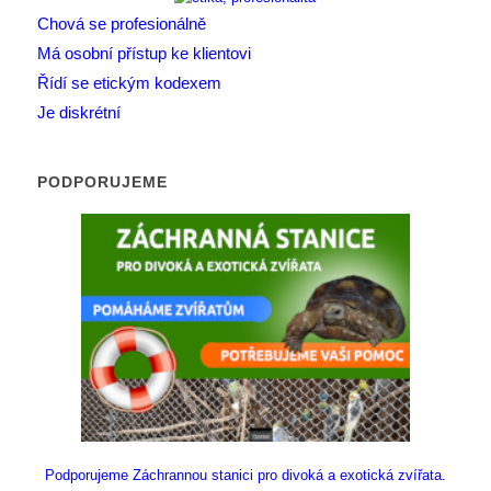
Chová se profesionálně
Má osobní přístup ke klientovi
Řídí se etickým kodexem
Je diskrétní
PODPORUJEME
Podporujeme Záchrannou stanici pro divoká a exotická zvířata.