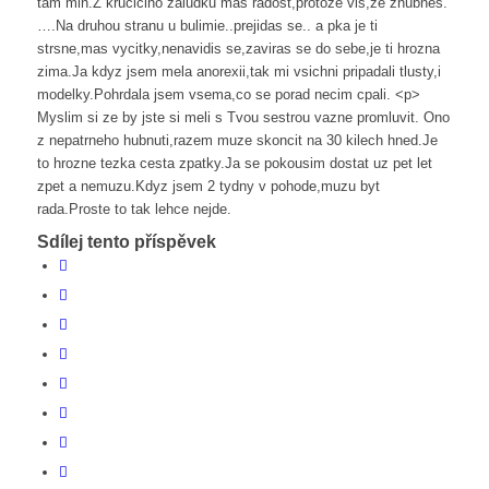
tam min.Z kruciciho zaludku mas radost,protoze vis,ze zhubnes.
….Na druhou stranu u bulimie..prejidas se.. a pka je ti
strsne,mas vycitky,nenavidis se,zaviras se do sebe,je ti hrozna
zima.Ja kdyz jsem mela anorexii,tak mi vsichni pripadali tlusty,i
modelky.Pohrdala jsem vsema,co se porad necim cpali. <p>
Myslim si ze by jste si meli s Tvou sestrou vazne promluvit. Ono
z nepatrneho hubnuti,razem muze skoncit na 30 kilech hned.Je
to hrozne tezka cesta zpatky.Ja se pokousim dostat uz pet let
zpet a nemuzu.Kdyz jsem 2 tydny v pohode,muzu byt
rada.Proste to tak lehce nejde.
Sdílej tento příspěvek