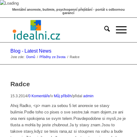
Mentální anorexie, bulimie, psychogenní přejídání - portál s odbornou
garancí
Blog - Latest News
Jste zde:
Domů
/
Příběhy ze života
/
Radce
Radce
/
/
/
15.3.2014
0 Komentáře
v
Můj příběh
přidal
admin
Ahoj Radko, <p> mam za sebou 5 let anorexie se stavy
bulimie.Podle toho co pises o sve sestre,tak mam dojem,ze ani
ona neni spokojena se svym telem.Pravdepodobne si mysli,ze je
tlusta a mohla by jeste zhubnout.Ja ty stavy znam.Jsou to
takove stavy,kdyz se tesis rana,az si stoupnes na vahu a bude