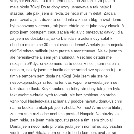
velryba! Na zacatku roku jsem odjela do zahranici za praci a
mela okolo 70kg! Do te doby vzdy usmevava a tak nejak i
stastna…ale pak jsem si rekla, ze neco musim delat! Zacala
jsem cvicit a jist zdrave-to se i darilo a zhubla 5kg ,navrat domu
byl planovany v cervnu, tak jsem chtela prijet jako novy clovek! A
proto jsem postupem casu zacala vic a vic omezovat davky jidla
az jsem se dostala na jablko k snidani a zeleninovy salat k
obedu a minimalne 30 minut cviceni denne! A nekdy jsem nejedla
nic!Od tohoto radikalu jsem prestala menstruovat! Nejak jsem to
ale neresila-chtela jsem jen zhubnout! Vsechno ostatni me
nezajimalo!Kdyz si vzpomenu na tu dobu- v noci jsem nespala,
neslo to, nekdy jsem se budila desne smradlave spocena-fuj…a
timhle tempem sem dosla na 45kg! Byla jsem ale stejne
nespokojena,kdyz si ted na ten cas vzpomenu-videla jsem se i
tak strasne tlusta!Kdyz kouknu na fotky ste doby-tak jsem byla
fakt vychrtla-chtela bych to vratit, ale bez problemu co stoho
vzniknou! Nasledovala zachrana v podobe navratu domu-vsichni
na me koukali a rikali jak jsem zhubla!Az moc! A me se to libilo ,
ze sem stim rozhodne nechtela prestat! Naopak! Na otazky-jak-
jsem rekla, ze jsem mela spoustu prace a tim jsem zhubla!
Doma jsem neco malo pribrala, jedla jsem normalne, aby vsichni
videli , ze jim! Rikala jsem si, ze to budu kompenzovat az se