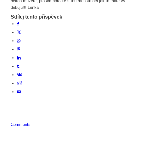
nekdo muzete, prosim poradte s tou menstruaci-jak to mate vy…
dekuju!!! Lenka
Sdílej tento příspěvek
Comments