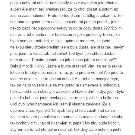
pupku-nohy mi ani tak neztloustly-takze vypadam jak tehotna-
super! Ale mam ted predsevzeti, ze to chci dostat a potom az
zacnu zase hubnout! Proto se ted drzim na 53kg a cekam az to
dostanu-na gyndu sem nesla…muzete mi prosim poradit, jestli
nekdo zazil neco podobnyho-kdy to od te doby dostal????Bojim
se , ze s toho budu mit v budoucnu nejake problemy-treba , ze
bych nemohla mit deti, ci tak…uprimne me sere, ze jsem
nejakou dietu drzela-predtim jsem byla tlusta, ale stastna…nevim
proc jsem to vzala tak radikalne! Ted bych jen chtela dostat
menstruaci! Prosim poradte za jak dlouho jste to dostali vy??
Dekuji moc!!! Holky , jezte a budte stastny! Vim, ze se to rekne
lehce-ja to taky moc nedrzim…uz je to proste ve me! Ale proc to
vlastne delame…je to dnesni dobou! Ale treba ja neodjed pryc,
tak se na to vyseru a je ze me porad ta usmevava a pohodova
holka…ted mam sklony k zavideni a hlavne driv , kdyz jsem byla
posedla hubnout jsem nechapala jak muze jist tlusta holka na
ulici dvojityho hambace!Asi jsem ji vlastne zavidela:]Ze si
doprava a bez vycitek! To bych taky chtela zazit! Ted uz se
zacinam vracet pomalicku do normalniho mysleni a kdyz nekoho
takovyho vidim , tak si rikam-jen at papa:] No nic, budu koncit,
aby ten co to ted cte uplne neusnul, tak diky za precteni a jestli