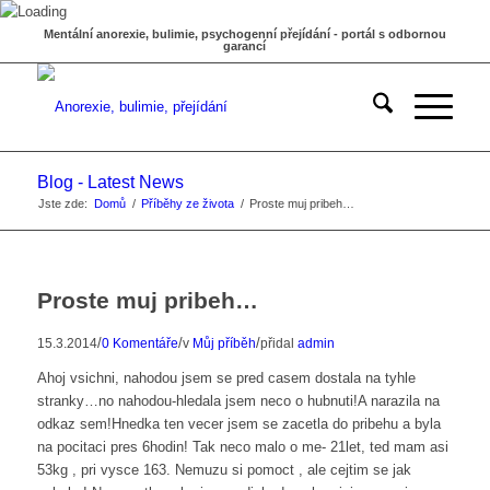
Mentální anorexie, bulimie, psychogenní přejídání - portál s odbornou
garancí
Blog - Latest News
Jste zde:
Domů
/
Příběhy ze života
/
Proste muj pribeh…
Proste muj pribeh…
/
/
/
15.3.2014
0 Komentáře
v
Můj příběh
přidal
admin
Ahoj vsichni, nahodou jsem se pred casem dostala na tyhle
stranky…no nahodou-hledala jsem neco o hubnuti!A narazila na
odkaz sem!Hnedka ten vecer jsem se zacetla do pribehu a byla
na pocitaci pres 6hodin! Tak neco malo o me- 21let, ted mam asi
53kg , pri vysce 163. Nemuzu si pomoct , ale cejtim se jak