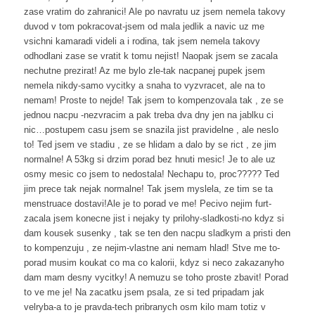
zase vratim do zahranici! Ale po navratu uz jsem nemela takovy
duvod v tom pokracovat-jsem od mala jedlik a navic uz me
vsichni kamaradi videli a i rodina, tak jsem nemela takovy
odhodlani zase se vratit k tomu nejist! Naopak jsem se zacala
nechutne prezirat! Az me bylo zle-tak nacpanej pupek jsem
nemela nikdy-samo vycitky a snaha to vyzvracet, ale na to
nemam! Proste to nejde! Tak jsem to kompenzovala tak , ze se
jednou nacpu -nezvracim a pak treba dva dny jen na jablku ci
nic…postupem casu jsem se snazila jist pravidelne , ale neslo
to! Ted jsem ve stadiu , ze se hlidam a dalo by se rict , ze jim
normalne! A 53kg si drzim porad bez hnuti mesic! Je to ale uz
osmy mesic co jsem to nedostala! Nechapu to, proc????? Ted
jim prece tak nejak normalne! Tak jsem myslela, ze tim se ta
menstruace dostavi!Ale je to porad ve me! Pecivo nejim furt-
zacala jsem konecne jist i nejaky ty prilohy-sladkosti-no kdyz si
dam kousek susenky , tak se ten den nacpu sladkym a pristi den
to kompenzuju , ze nejim-vlastne ani nemam hlad! Stve me to-
porad musim koukat co ma co kalorii, kdyz si neco zakazanyho
dam mam desny vycitky! A nemuzu se toho proste zbavit! Porad
to ve me je! Na zacatku jsem psala, ze si ted pripadam jak
velryba-a to je pravda-tech pribranych osm kilo mam totiz v