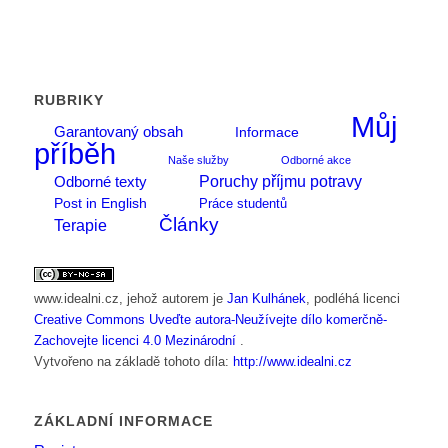
RUBRIKY
Můj
Garantovaný obsah
Informace
příběh
Naše služby
Odborné akce
Poruchy příjmu potravy
Odborné texty
Post in English
Práce studentů
Články
Terapie
www.idealni.cz
, jehož autorem je
Jan Kulhánek
, podléhá licenci
Creative Commons Uveďte autora-Neužívejte dílo komerčně-
Zachovejte licenci 4.0 Mezinárodní
.
Vytvořeno na základě tohoto díla:
http://www.idealni.cz
ZÁKLADNÍ INFORMACE