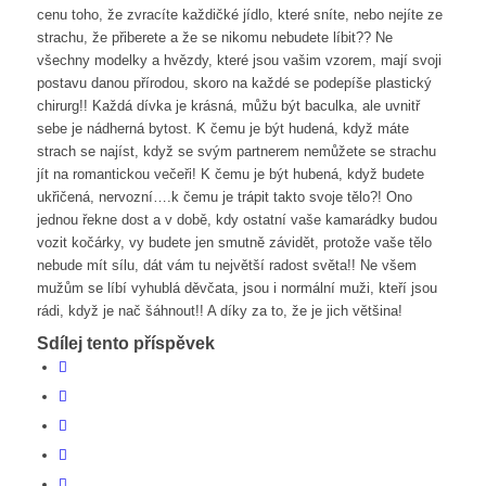
cenu toho, že zvracíte každičké jídlo, které sníte, nebo nejíte ze
strachu, že přiberete a že se nikomu nebudete líbit?? Ne
všechny modelky a hvězdy, které jsou vašim vzorem, mají svoji
postavu danou přírodou, skoro na každé se podepíše plastický
chirurg!! Každá dívka je krásná, můžu být baculka, ale uvnitř
sebe je nádherná bytost. K čemu je být hudená, když máte
strach se najíst, když se svým partnerem nemůžete se strachu
jít na romantickou večeři! K čemu je být hubená, když budete
ukřičená, nervozní….k čemu je trápit takto svoje tělo?! Ono
jednou řekne dost a v době, kdy ostatní vaše kamarádky budou
vozit kočárky, vy budete jen smutně závidět, protože vaše tělo
nebude mít sílu, dát vám tu největší radost světa!! Ne všem
mužům se líbí vyhublá děvčata, jsou i normální muži, kteří jsou
rádi, když je nač šáhnout!! A díky za to, že je jich většina!
Sdílej tento příspěvek