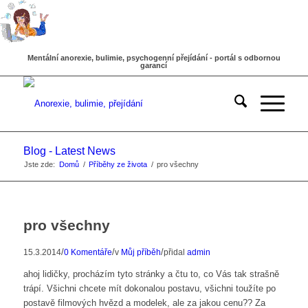
Mentální anorexie, bulimie, psychogenní přejídání - portál s odbornou
garancí
Blog - Latest News
Jste zde:
Domů
/
Příběhy ze života
/
pro všechny
pro všechny
/
/
/
15.3.2014
0 Komentáře
v
Můj příběh
přidal
admin
ahoj lidičky, procházím tyto stránky a čtu to, co Vás tak strašně
trápí. Všichni chcete mít dokonalou postavu, všichni toužíte po
postavě filmových hvězd a modelek, ale za jakou cenu?? Za