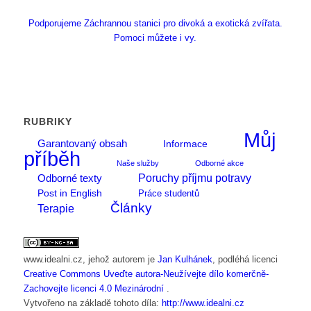
Podporujeme Záchrannou stanici pro divoká a exotická zvířata.
Pomoci můžete i vy.
RUBRIKY
Můj
Garantovaný obsah
Informace
příběh
Naše služby
Odborné akce
Poruchy příjmu potravy
Odborné texty
Post in English
Práce studentů
Články
Terapie
www.idealni.cz
, jehož autorem je
Jan Kulhánek
, podléhá licenci
Creative Commons Uveďte autora-Neužívejte dílo komerčně-
Zachovejte licenci 4.0 Mezinárodní
.
Vytvořeno na základě tohoto díla:
http://www.idealni.cz