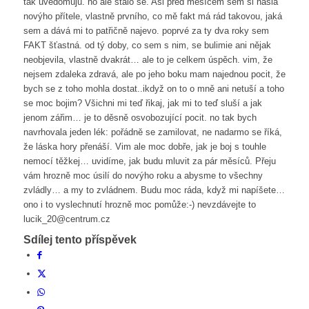
tak uvědomuju. no ale stalo se. Asi před měsícem sem si našla
novýho přítele, vlastně prvního, co mě fakt má rád takovou, jaká
sem a dává mi to patřičně najevo. poprvé za ty dva roky sem
FAKT šťastná. od tý doby, co sem s nim, se bulimie ani nějak
neobjevila, vlastně dvakrát… ale to je celkem úspěch. vim, že
nejsem zdaleka zdravá, ale po jeho boku mam najednou pocit, že
bych se z toho mohla dostat..ikdyž on to o mně ani netuší a toho
se moc bojim? Všichni mi teď řikaj, jak mi to teď sluší a jak
jenom zářim… je to děsně osvobozující pocit. no tak bych
navrhovala jeden lék: pořádně se zamilovat, ne nadarmo se říká,
že láska hory přenáší. Vim ale moc dobře, jak je boj s touhle
nemocí těžkej… uvidíme, jak budu mluvit za pár měsíců. Přeju
vám hrozně moc úsilí do novýho roku a abysme to všechny
zvládly… a my to zvládnem. Budu moc ráda, když mi napíšete…
ono i to vyslechnutí hrozně moc pomůže:-) nevzdávejte to
lucik_20@centrum.cz
Sdílej tento příspěvek