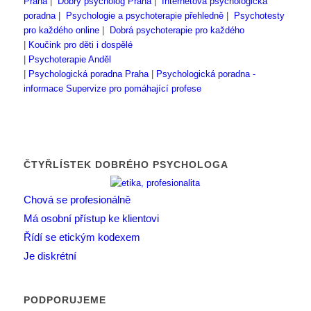
Praha
|
Dobrý psycholog Praha
|
Internetová psychologická
poradna
|
Psychologie a psychoterapie přehledně
|
Psychotesty
pro každého online
|
Dobrá psychoterapie pro každého
|
Koučink pro děti i dospělé
|
Psychoterapie Anděl
|
Psychologická poradna Praha
|
Psychologická poradna -
informace
Supervize pro pomáhající profese
ČTYŘLÍSTEK DOBRÉHO PSYCHOLOGA
Chová se profesionálně
Má osobní přístup ke klientovi
Řídí se etickým kodexem
Je diskrétní
PODPORUJEME