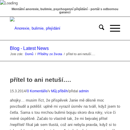
Mentální anorexie, bulimie, psychogenní přejídání - portál s odbornou
garancí
Blog - Latest News
Jste zde:
Domů
/
Příběhy ze života
/
přítel to ani netuší….
přítel to ani netuší….
/
/
/
15.3.2014
0 Komentáře
v
Můj příběh
přidal
admin
ahojky… musim říct, že příspěvek Janie mě děsně moc
povzbudil a potěšil. uplně mi vyrazil úsměv na tváři, když jsem to
četla. Sama s tou mrchou bulimii bojuju skoro dva roky, více či
méně úspěšně. Začalo to vlastně tak, že mi bejvalej přítel
/nepřítel/ říkal jak sem tlustá, což ani nebyla pravda, když si to