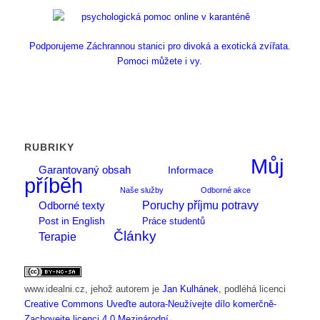
Podporujeme Záchrannou stanici pro divoká a exotická zvířata.
Pomoci můžete i vy.
RUBRIKY
Můj
Garantovaný obsah
Informace
příběh
Naše služby
Odborné akce
Poruchy příjmu potravy
Odborné texty
Post in English
Práce studentů
Články
Terapie
www.idealni.cz
, jehož autorem je
Jan Kulhánek
, podléhá licenci
Creative Commons Uveďte autora-Neužívejte dílo komerčně-
Zachovejte licenci 4.0 Mezinárodní
.