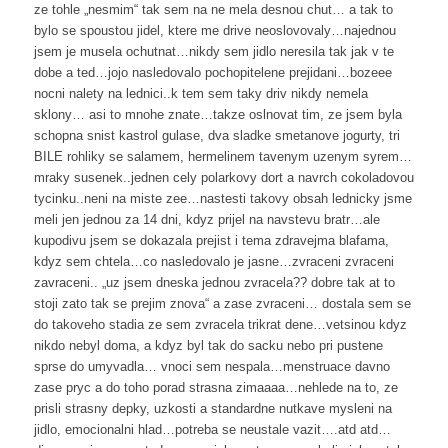
ze tohle „nesmim“ tak sem na ne mela desnou chut… a tak to
bylo se spoustou jidel, ktere me drive neoslovovaly…najednou
jsem je musela ochutnat…nikdy sem jidlo neresila tak jak v te
dobe a ted…jojo nasledovalo pochopitelene prejidani…bozeee
nocni nalety na lednici..k tem sem taky driv nikdy nemela
sklony… asi to mnohe znate…takze oslnovat tim, ze jsem byla
schopna snist kastrol gulase, dva sladke smetanove jogurty, tri
BILE rohliky se salamem, hermelinem tavenym uzenym syrem…
mraky susenek..jednen cely polarkovy dort a navrch cokoladovou
tycinku..neni na miste zee…nastesti takovy obsah lednicky jsme
meli jen jednou za 14 dni, kdyz prijel na navstevu bratr…ale
kupodivu jsem se dokazala prejist i tema zdravejma blafama,
kdyz sem chtela…co nasledovalo je jasne…zvraceni zvraceni
zavraceni.. „uz jsem dneska jednou zvracela?? dobre tak at to
stoji zato tak se prejim znova“ a zase zvraceni… dostala sem se
do takoveho stadia ze sem zvracela trikrat dene…vetsinou kdyz
nikdo nebyl doma, a kdyz byl tak do sacku nebo pri pustene
sprse do umyvadla… vnoci sem nespala…menstruace davno
zase pryc a do toho porad strasna zimaaaa…nehlede na to, ze
prisli strasny depky, uzkosti a standardne nutkave mysleni na
jidlo, emocionalni hlad…potreba se neustale vazit….atd atd…