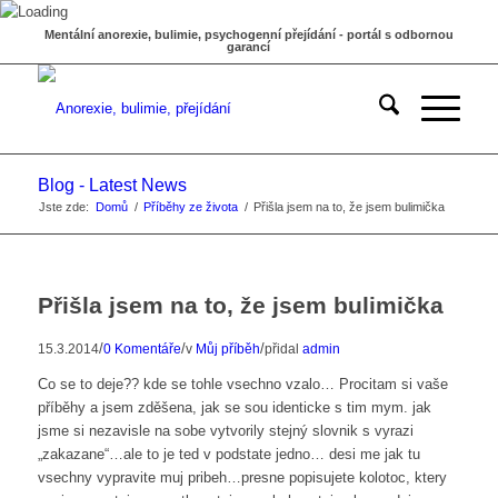
Mentální anorexie, bulimie, psychogenní přejídání - portál s odbornou
garancí
Blog - Latest News
Jste zde:
Domů
/
Příběhy ze života
/
Přišla jsem na to, že jsem bulimička
Přišla jsem na to, že jsem bulimička
/
/
/
15.3.2014
0 Komentáře
v
Můj příběh
přidal
admin
Co se to deje?? kde se tohle vsechno vzalo… Procitam si vaše
příběhy a jsem zděšena, jak se sou identicke s tim mym. jak
jsme si nezavisle na sobe vytvorily stejný slovnik s vyrazi
„zakazane“…ale to je ted v podstate jedno… desi me jak tu
vsechny vypravite muj pribeh…presne popisujete kolotoc, ktery