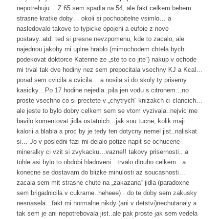
nepotrebuju… Z 65 sem spadla na 54, ale fakt celkem behem
strasne kratke doby… okoli si pochopitelne vsimlo… a
nasledovalo takove to typicke opojeni a eufoie z nove
postavy..atd. ted si presne nevzpomenu, kde to zacalo, ale
najednou jakoby mi uplne hrablo (mimochodem chtela bych
podekovat doktorce Katerine ze „ste to co jite“) nakup v ochode
mi trval tak dve hodiny nez sem prepocitala vsechny KJ a Kcal…
porad sem cvicila a cvicila… a nosila si do skoly ty priserny
kasicky…Po 17 hodine nejedla..pila jen vodu s citronem…no
proste vsechno co si prectete v „chytrych“ knizakch ci clancich…
ale jeste to bylo dobry celkem sem se vtom vyzivala..nejvic me
bavilo komentovat jidla ostatnich…jak sou tucne, kolik maji
kalorii a blabla a proc by je tedy ten dotycny nemel jist..naliskat
si… Jo v posledni fazi mi delalo potize napit se ochucene
mineralky ci vzit si zvykacku…vazne!! takovy prisernosti.. a
tohle asi bylo to obdobi hladoveni…trvalo dlouho celkem…a
konecne se dostavam do blizke minulosti az soucasnosti…
zacala sem mit strasne chute na „zakazana“ jidla (paradoxne
sem brigadnicila v cukrarne..heheee)…do te doby sem zakusky
nesnasela…fakt mi normalne nikdy (ani v detstvi)nechutanaly a
tak sem je ani nepotrebovala jist..ale pak proste jak sem vedela