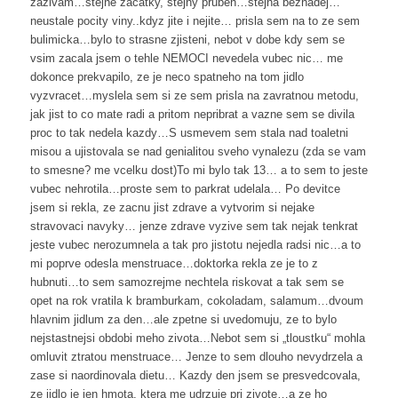
zazivam…stejne zacatky, stejny prubeh…stejna beznadej…
neustale pocity viny..kdyz jite i nejite… prisla sem na to ze sem
bulimicka…bylo to strasne zjisteni, nebot v dobe kdy sem se
vsim zacala jsem o tehle NEMOCI nevedela vubec nic… me
dokonce prekvapilo, ze je neco spatneho na tom jidlo
vyzvracet…myslela sem si ze sem prisla na zavratnou metodu,
jak jist to co mate radi a pritom nepribrat a vazne sem se divila
proc to tak nedela kazdy…S usmevem sem stala nad toaletni
misou a ujistovala se nad genialitou sveho vynalezu (zda se vam
to smesne? me vcelku dost)To mi bylo tak 13… a to sem to jeste
vubec nehrotila…proste sem to parkrat udelala… Po devitce
jsem si rekla, ze zacnu jist zdrave a vytvorim si nejake
stravovaci navyky… jenze zdrave vyzive sem tak nejak tenkrat
jeste vubec nerozumnela a tak pro jistotu nejedla radsi nic…a to
mi poprve odesla menstruace…doktorka rekla ze je to z
hubnuti…to sem samozrejme nechtela riskovat a tak sem se
opet na rok vratila k bramburkam, cokoladam, salamum…dvoum
hlavnim jidlum za den…ale zpetne si uvedomuju, ze to bylo
nejstastnejsi obdobi meho zivota…Nebot sem si „tloustku“ mohla
omluvit ztratou menstruace… Jenze to sem dlouho nevydrzela a
zase si naordinovala dietu… Kazdy den jsem se presvedcovala,
ze jidlo je jen hmota, ktera me udrzuje pri zivote…a ze ho