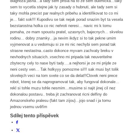
diagnoza jasna…a tady sem prisla na to ze sem bulimicka…taky
sem to vycetla stejne jak ty zasady o hubnuti, ale tady sem si
taky mohla precist par realnych pribehu a identifikovat to co mi
je… fakt sok!!! Kupodivu se tak nejak porad snazim byt ta vesela
bezstarostna holka co nic nehroti neresi… navic mi k tomu
pomaha, ze mam spoustu pratel, uzasnych, bajecnych… skvelou
rodinu… dobry znamky…ja nevim ikdyz si to tak pekne umim
vyjmenovat a u vedomuju si ze mi nic nechybi sem porad tak
strasne nestastna..casto dokonce myvam zachvaty breku v
nevhodnych situacich..vsechno mi pripada tak neuveritelne
zbytecny cely to nase byti tady….a nejhorsi je ze mi prijde ze
neni cesty ven… Tak holkyyy pomozme si!!! sak musi byt tolik
skvelejch veci na tom svete co se da delat!!Clovek neni prece
robot, kterej se da naprogramovat tak, aby fungoval dokonale…
rekl si tohle muzu tohle nesmim…musime si najit jinej cil nez
dokonalou postavu.. treba jit zachranovat ricni delfiny do
Amazonskeho pralesu (fakt tam zijou)…jojo snad i ja tomu
jednou vsemu uvěřím
Sdílej tento příspěvek