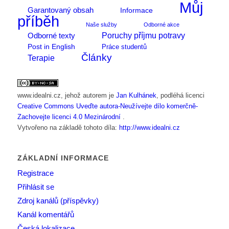
Můj
Garantovaný obsah
Informace
příběh
Naše služby
Odborné akce
Poruchy příjmu potravy
Odborné texty
Post in English
Práce studentů
Články
Terapie
www.idealni.cz
, jehož autorem je
Jan Kulhánek
, podléhá licenci
Creative Commons Uveďte autora-Neužívejte dílo komerčně-
Zachovejte licenci 4.0 Mezinárodní
.
Vytvořeno na základě tohoto díla:
http://www.idealni.cz
ZÁKLADNÍ INFORMACE
Registrace
Přihlásit se
Zdroj kanálů (příspěvky)
Kanál komentářů
Česká lokalizace