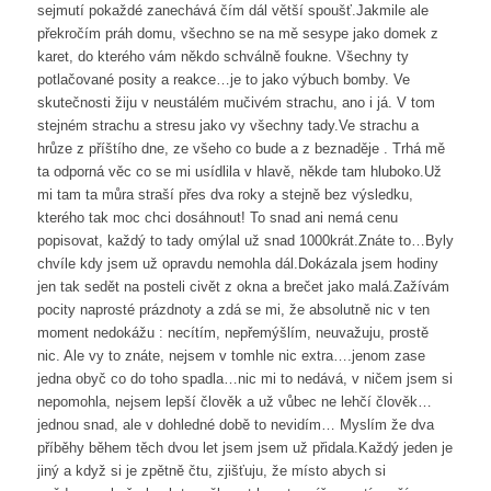
sejmutí pokaždé zanechává čím dál větší spoušť.Jakmile ale
překročím práh domu, všechno se na mě sesype jako domek z
karet, do kterého vám někdo schválně foukne. Všechny ty
potlačované posity a reakce…je to jako výbuch bomby. Ve
skutečnosti žiju v neustálém mučivém strachu, ano i já. V tom
stejném strachu a stresu jako vy všechny tady.Ve strachu a
hrůze z příštího dne, ze všeho co bude a z beznaděje . Trhá mě
ta odporná věc co se mi usídlila v hlavě, někde tam hluboko.Už
mi tam ta můra straší přes dva roky a stejně bez výsledku,
kterého tak moc chci dosáhnout! To snad ani nemá cenu
popisovat, každý to tady omýlal už snad 1000krát.Znáte to…Byly
chvíle kdy jsem už opravdu nemohla dál.Dokázala jsem hodiny
jen tak sedět na posteli civět z okna a brečet jako malá.Zažívám
pocity naprosté prázdnoty a zdá se mi, že absolutně nic v ten
moment nedokážu : necítím, nepřemýšlím, neuvažuju, prostě
nic. Ale vy to znáte, nejsem v tomhle nic extra….jenom zase
jedna obyč co do toho spadla…nic mi to nedává, v ničem jsem si
nepomohla, nejsem lepší člověk a už vůbec ne lehčí člověk…
jednou snad, ale v dohledné době to nevidím… Myslím že dva
příběhy během těch dvou let jsem jsem už přidala.Každý jeden je
jiný a když si je zpětně čtu, zjišťuju, že místo abych si