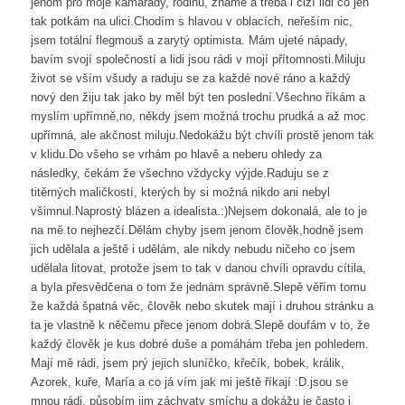
jenom pro moje kamarády, rodinu, známé a třeba i cizí lidi co jen
tak potkám na ulici.Chodím s hlavou v oblacích, neřeším nic,
jsem totální flegmouš a zarytý optimista. Mám ujeté nápady,
bavím svojí společností a lidi jsou rádi v mojí přítomnosti.Miluju
život se vším všudy a raduju se za každé nové ráno a každý
nový den žiju tak jako by měl být ten poslední.Všechno říkám a
myslím upřímně,no, někdy jsem možná trochu prudká a až moc
upřímná, ale akčnost miluju.Nedokážu být chvíli prostě jenom tak
v klidu.Do všeho se vrhám po hlavě a neberu ohledy za
následky, čekám že všechno vždycky výjde.Raduju se z
titěrných maličkostí, kterých by si možná nikdo ani nebyl
všimnul.Naprostý blázen a idealista.:)Nejsem dokonalá, ale to je
na mě to nejhezčí.Dělám chyby jsem jenom člověk,hodně jsem
jich udělala a ještě i udělám, ale nikdy nebudu ničeho co jsem
udělala litovat, protože jsem to tak v danou chvíli opravdu cítila,
a byla přesvědčena o tom že jednám správně.Slepě věřím tomu
že každá špatná věc, člověk nebo skutek mají i druhou stránku a
ta je vlastně k něčemu přece jenom dobrá.Slepě doufám v to, že
každý člověk je kus dobré duše a pomáhám třeba jen pohledem.
Mají mě rádi, jsem prý jejich sluníčko, křečík, bobek, králik,
Azorek, kuře, María a co já vím jak mi ještě říkají :D.jsou se
mnou rádi, působím jim záchvaty smíchu a dokážu je často i