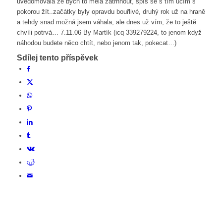
uvědomovala že bych to měla zatrhnout, spíš se s tím učím s
pokorou žít..začátky byly opravdu bouřlivé, druhý rok už na hraně
a tehdy snad možná jsem váhala, ale dnes už vím, že to ještě
chvíli potrvá… 7.11.06 By Martík (icq 339279224, to jenom když
náhodou budete něco chtít, nebo jenom tak, pokecat…)
Sdílej tento příspěvek