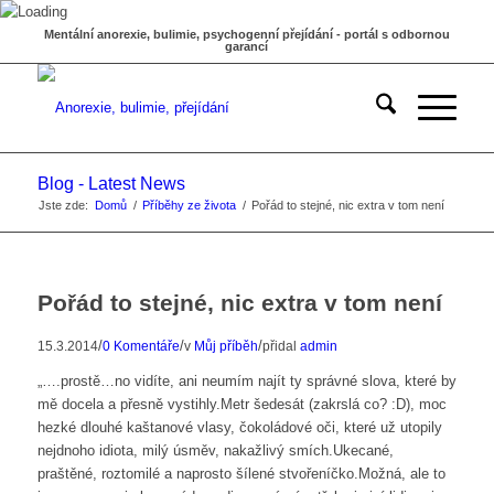
Mentální anorexie, bulimie, psychogenní přejídání - portál s odbornou
garancí
Blog - Latest News
Jste zde:
Domů
/
Příběhy ze života
/
Pořád to stejné, nic extra v tom není
Pořád to stejné, nic extra v tom není
/
/
/
15.3.2014
0 Komentáře
v
Můj příběh
přidal
admin
„….prostě…no vidíte, ani neumím najít ty správné slova, které by
mě docela a přesně vystihly.Metr šedesát (zakrslá co? :D), moc
hezké dlouhé kaštanové vlasy, čokoládové oči, které už utopily
nejdnoho idiota, milý úsměv, nakažlivý smích.Ukecané,
praštěné, roztomilé a naprosto šílené stvořeníčko.Možná, ale to