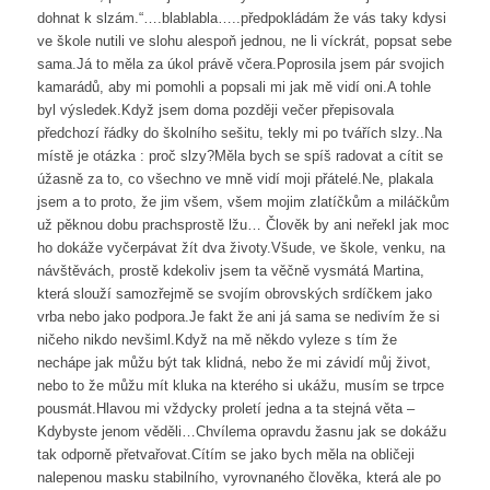
dohnat k slzám.“….blablabla…..předpokládám že vás taky kdysi
ve škole nutili ve slohu alespoň jednou, ne li víckrát, popsat sebe
sama.Já to měla za úkol právě včera.Poprosila jsem pár svojich
kamarádů, aby mi pomohli a popsali mi jak mě vidí oni.A tohle
byl výsledek.Když jsem doma později večer přepisovala
předchozí řádky do školního sešitu, tekly mi po tvářích slzy..Na
místě je otázka : proč slzy?Měla bych se spíš radovat a cítit se
úžasně za to, co všechno ve mně vidí moji přátelé.Ne, plakala
jsem a to proto, že jim všem, všem mojim zlatíčkům a miláčkům
už pěknou dobu prachsprostě lžu… Člověk by ani neřekl jak moc
ho dokáže vyčerpávat žít dva životy.Všude, ve škole, venku, na
návštěvách, prostě kdekoliv jsem ta věčně vysmátá Martina,
která slouží samozřejmě se svojím obrovských srdíčkem jako
vrba nebo jako podpora.Je fakt že ani já sama se nedivím že si
ničeho nikdo nevšiml.Když na mě někdo vyleze s tím že
nechápe jak můžu být tak klidná, nebo že mi závidí můj život,
nebo to že můžu mít kluka na kterého si ukážu, musím se trpce
pousmát.Hlavou mi vždycky proletí jedna a ta stejná věta –
Kdybyste jenom věděli…Chvílema opravdu žasnu jak se dokážu
tak odporně přetvařovat.Cítím se jako bych měla na obličeji
nalepenou masku stabilního, vyrovnaného člověka, která ale po