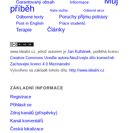
Můj
Garantovaný obsah
Informace
příběh
Naše služby
Odborné akce
Poruchy příjmu potravy
Odborné texty
Post in English
Práce studentů
Články
Terapie
www.idealni.cz
, jehož autorem je
Jan Kulhánek
, podléhá licenci
Creative Commons Uveďte autora-Neužívejte dílo komerčně-
Zachovejte licenci 4.0 Mezinárodní
.
Vytvořeno na základě tohoto díla:
http://www.idealni.cz
ZÁKLADNÍ INFORMACE
Registrace
Přihlásit se
Zdroj kanálů (příspěvky)
Kanál komentářů
Česká lokalizace