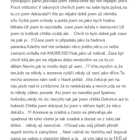
vystupující pánvi,počítala jsem žebra-tohle byl ten nejlepší pocit.
Pocit vítězství.V takových chvílích jsem na sebe byla pyšná,na
to,co jsem dokázala!!! Ale po nějaké době jsem už něměla
sílu.Vyšla jsem schody a potila jsem se,jako bych hodinu
běhala.Už jsem to nezvládla. zase jsem ležela v nemocnici.Už
jsem to kolikrát chtěla vzdát,ale… Chvíli to bylo dobré,pak zase
ne,pak jo…!!!Zase jsem si připadala jako ta hadrová
panenka.Kdežto teď mě ovládalo něco jiného,něco,co nešlo
zastavit,ovládla mě ANOREXIE!!!tak,jako už tolikrát. Zase byl
chvíli klid,ale jen na nějakou dobu.nenávidím se za to,co
dělám.Nevím,jak to mohlo dojít až sem…!? Víte,myslím si,že
ten,kdo se někdy z anorexie vyléčí,nikdy už není jako dříve.Ta
mrcha anorexie nám sedí v hlavě pořád…tiše,čeká-je jen na
nás,jestli nad ní zvítězíme.Já to nedokázala a nevím,zda se mi
to někdy vůbec povede. Asi jsem se narodila pod špatnou
hvězdou,nikdy mi nic nevyšlo tak,jak jsem chtěla.Dokonce ani to
hubnutí.Chtěla jsem dokázat,že jsem v něčem lepší,že něco
dokážu…!!! Anorexie je zrádná a často se přetvařuje,ale
spadnout do toho všeho je tak snadné a dostat se z toho,tak
těžké… někdy až nemožné…!!!Snad vás můj příběh přiměl
aspoň trochu k zamyšlení….Není vážně nic horšího,než bojovat
sama se sebou,s vlastním tělem.a já…,já vím,jaké to je-TEĎ,už