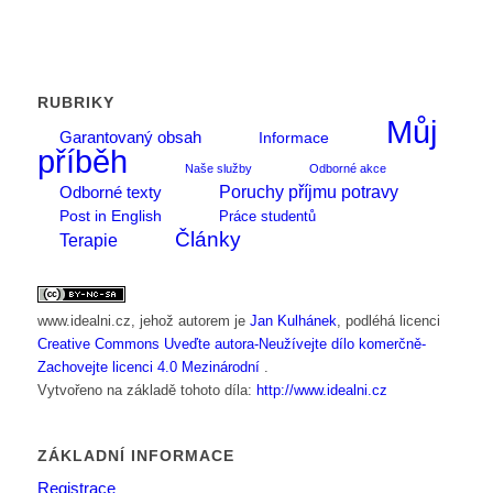
RUBRIKY
Můj
Garantovaný obsah
Informace
příběh
Naše služby
Odborné akce
Poruchy příjmu potravy
Odborné texty
Post in English
Práce studentů
Články
Terapie
www.idealni.cz
, jehož autorem je
Jan Kulhánek
, podléhá licenci
Creative Commons Uveďte autora-Neužívejte dílo komerčně-
Zachovejte licenci 4.0 Mezinárodní
.
Vytvořeno na základě tohoto díla:
http://www.idealni.cz
ZÁKLADNÍ INFORMACE
Registrace