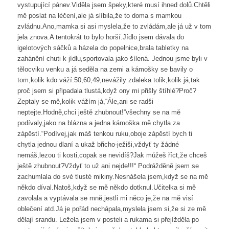
vystupující pánev.Viděla jsem špeky,které musí ihned dolů.Chtěli
mě poslat na léčení,ale já slíbila,že to doma s mamkou
zvládnu.Ano,mamka si asi myslela,že to zvládám,ale já už v tom
jela znova.A tentokrát to bylo horší.Jídlo jsem dávala do
igelotových sáčků a házela do popelnice,brala tabletky na
zahánění chuti k jídlu,sportovala jako šílená. Jednou jsme byli v
tělocviku venku a já seděla na zemi a kámošky se bavily o
tom,kolik kdo váží.50,60,49,nevážily zdaleka tolik,kolik já,tak
proč jsem si připadala tlustá,když ony mi přišly štíhlé?Proč?
Zeptaly se mě,kolik vážím já,“Ále,ani se radši
neptejte.Hodně,chci ještě zhubnout!“všechny se na mě
podívaly,jako na blázna a jedna kámoška mě chytla za
zápěstí.“Podívej,jak máš tenkou ruku,oboje zápěstí bych ti
chytla jednou dlaní a ukaž břicho-ježiši,vždyť ty žádné
nemáš,lezou ti kosti,copak se nevidíš?Jak můžeš říct,že chceš
ještě zhubnout?Vždyť to už ani nejde!!!“ Podrážděně jsem se
zachumlala do své tlusté mikiny.Nesnášela jsem,když se na mě
někdo díval.Natoš,když se mě někdo dotknul.Učitelka si mě
zavolala a vyptávala se mně,jestli mi něco je,že na mě visí
oblečení atd.Já je pořád nechápala,myslela jsem si,že si ze mě
dělají srandu. Ležela jsem v posteli a rukama si přejížděla po