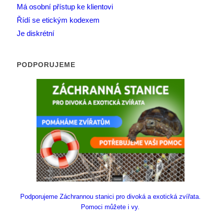
Má osobní přístup ke klientovi
Řídí se etickým kodexem
Je diskrétní
PODPORUJEME
Podporujeme Záchrannou stanici pro divoká a exotická zvířata.
Pomoci můžete i vy.