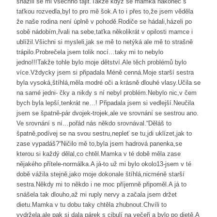
snažili se mi všechno tajit.Takže když se mamka nakonec s
taťkou rozvedla,byl to pro mě šok.A to i přes to,že jsem věděla
že naše rodina není úplně v pohodě.Rodiče se hádali,házeli po
sobě nádobím,řvali na sebe,taťka několikrát v opilosti mamce i
ublížil.Všichni si mysleli,jak se mě to netýká ale mě to strašně
trápilo.Probrečela jsem tolik nocí…taky mi to nebylo
jedno!!!Takže tohle bylo moje dětství.Ale těch problémů bylo
více.Vždycky jsem si připadala Méně cenná.Moje starší sestra
byla vysoká,štíhlá,měla modré oči a krásně dlouhé vlasy.Učila se
na samé jedni- čky a nikdy s ní nebyl problém.Nebylo nic,v čem
bych byla lepší,tenkrát ne…! Připadala jsem si vedlejší.Neučila
jsem se špatně-pár dvojek-trojek,ale ve srovnání se sestrou ano.
Ve srovnání s ní…pořád nás někdo srovnával.“Děláš to
špatně,podívej se na svou sestru,nepleť se tu,jdi uklízet,jak to
zase vypadáš?“Ničilo mě to,byla jsem hadrová panenka,se
kterou si každý dělal,co chtěl.Mamka v té době měla zase
nějakého přítele-normálka.A já-to už mi bylo okolo13-jsem v té
době vážila stejně,jako moje dokonale štíhlá,nicméně starší
sestra.Někdy mi to někdo i ne moc příjemně připoměl.A já to
snášela tak dlouho,až mi ruply nervy a začala jsem držet
dietu.Mamka v tu dobu taky chtěla zhubnout.Chvíli to
vydržela,ale pak si dala párek s cibulí na večeři a bylo po dietě.A