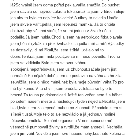
já?Schválně jsem doma pořád pekla,vařila,smažila.Do buchet
jsem dávala co nejvíce cukru a tuku,smažila jsem v litrech oleje-
jen aby to bylo co nejvíce kalorické.A nikdy to nejedla.Uměla
jsem skvěle vařit,pekla jsem lépe,než mamka. Já to chtěla
dokázat,aby všichni viděli,že se mi jednou v životě něco
podařilo.Já jsem hubla.Chodila jsem na aerobik,do fitka,plavala
jsem,běhala,zkákala přez švihadlo…a jedla míň a míň.Výsledky
se dostavily,lidi mi říkali,že jsem štíhlá…dělalo mi to
dobře.Tenkrát jsem měla pocit,že se mi něco povedlo. Trochu
jsem se zklidnila.Byla jsem se svou váhou
spokojená,nepotřebovala jsem už zhubnout.začala jsem jíst
normálně.Po nějaké době jsem se postavila na váhu a zhrozila
se,vážila jsem o něco méně,než byla moje původní váha.To pro
mě byl konec.V tu chvíli jsem brečela,vztekala se-bylo to
hrozné.Ta touha po dokonalosti.Ještě ten večer jsem šla běhat
po celém našem městě a nasledující týden nejedla.Necítila jsem
hlad,byla jsem zaslepená touhou po zhubnutí.Připadala jsem si
šíleně tlustá.Moje tělo to ale nezvládlo a já jednou,v hodině
tělocviku omdlela. Selhání organismu.V nemocnici do mě
všemožně pumpovali živiny a tvrdili,že mám anorexii. Nechtěla
jsem jim věřit.Neviděla jsem své hubené nohy,kostnaté kolena a