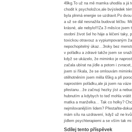
49kg.To už na mě mamka uhodila a já 
chodit k psycholožce,ale bvýsledek tém
byla plnmá energie se uzdravit.Po dvo
a už se dál nesnažila budovat léčbu. M
krásné, ale nebylo!!!Za 3 měsíce jsem t
osobní život šel ho háje a léčení taky,
toxickou otravouz a vypiumpovaným žal
nepochopitelný úkaz…3roky bez menstr
v pořádku a zdravé takže jsem se snaži
když se ukázelo, že miminko je naprost
začala ubírat na jídle a potom i zvrac
jsem si říkala, že se omlouvám miminku
otěhotněním jsem měla 65kg a při poro
naprostém pořádku,ale já jsem na váze 
přestanu…že začnuý hezky jíst a nebudu
hubnutím a kdybych to teď mohla vráti
matka a manželka… Tak co holky? Chce
nejmilovanějším lidem? Přestaňte-dokud
mám sílu na uzdravení, když už ne kvůli
jídlem psychterapiemi a se vším tak m
Sdílej tento příspěvek