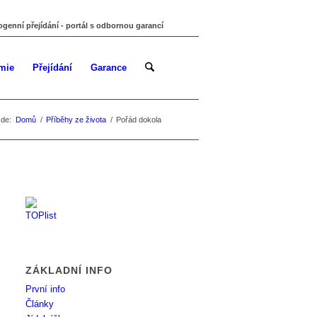
ogenní přejídání - portál s odbornou garancí
mie
Přejídání
Garance
zde:
Domů
/
Příběhy ze života
/
Pořád dokola
ZÁKLADNÍ INFO
První info
Články