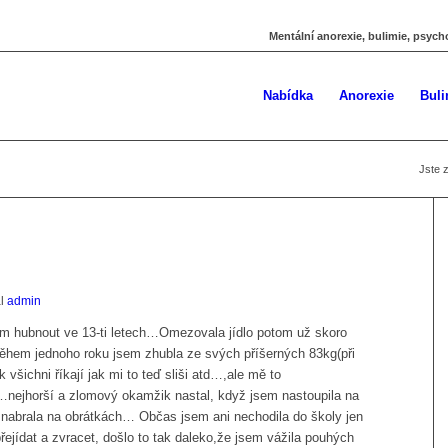
Mentální anorexie, bulimie, psych
Nabídka
Anorexie
Buli
Jste 
al
admin
em hubnout ve 13-ti letech…Omezovala jídlo potom už skoro
Během jednoho roku jsem zhubla ze svých příšerných 83kg(při
všichni říkají jak mi to teď sliši atd…,ale mě to
l…nejhorší a zlomový okamžik nastal, když jsem nastoupila na
 nabrala na obrátkách… Občas jsem ani nechodila do školy jen
ejídat a zvracet, došlo to tak daleko,že jsem vážila pouhých