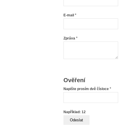
*
E-mail
*
Zpráva
Ověření
*
Napište prosím dvě čísloce
Například: 12