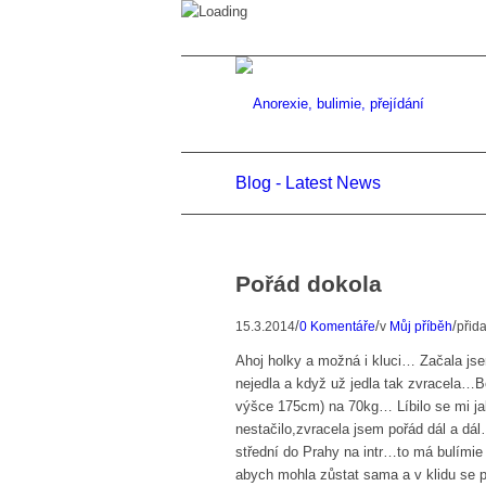
Blog - Latest News
Pořád dokola
/
/
/
15.3.2014
0 Komentáře
v
Můj příběh
přid
Ahoj holky a možná i kluci… Začala js
nejedla a když už jedla tak zvracela…
výšce 175cm) na 70kg… Líbilo se mi jak 
nestačilo,zvracela jsem pořád dál a dá
střední do Prahy na intr…to má bulímie
abych mohla zůstat sama a v klidu se př