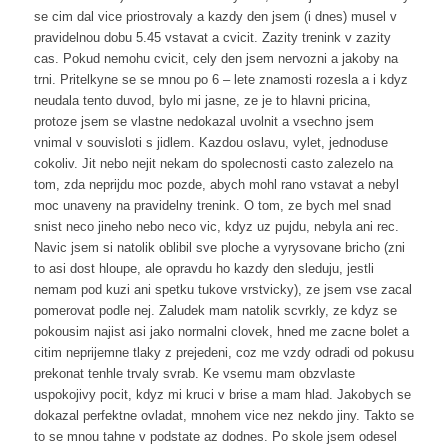
se cim dal vice priostrovaly a kazdy den jsem (i dnes) musel v
pravidelnou dobu 5.45 vstavat a cvicit. Zazity trenink v zazity
cas. Pokud nemohu cvicit, cely den jsem nervozni a jakoby na
trni. Pritelkyne se se mnou po 6 – lete znamosti rozesla a i kdyz
neudala tento duvod, bylo mi jasne, ze je to hlavni pricina,
protoze jsem se vlastne nedokazal uvolnit a vsechno jsem
vnimal v souvisloti s jidlem. Kazdou oslavu, vylet, jednoduse
cokoliv. Jit nebo nejit nekam do spolecnosti casto zalezelo na
tom, zda neprijdu moc pozde, abych mohl rano vstavat a nebyl
moc unaveny na pravidelny trenink. O tom, ze bych mel snad
snist neco jineho nebo neco vic, kdyz uz pujdu, nebyla ani rec.
Navic jsem si natolik oblibil sve ploche a vyrysovane bricho (zni
to asi dost hloupe, ale opravdu ho kazdy den sleduju, jestli
nemam pod kuzi ani spetku tukove vrstvicky), ze jsem vse zacal
pomerovat podle nej. Zaludek mam natolik scvrkly, ze kdyz se
pokousim najist asi jako normalni clovek, hned me zacne bolet a
citim neprijemne tlaky z prejedeni, coz me vzdy odradi od pokusu
prekonat tenhle trvaly svrab. Ke vsemu mam obzvlaste
uspokojivy pocit, kdyz mi kruci v brise a mam hlad. Jakobych se
dokazal perfektne ovladat, mnohem vice nez nekdo jiny. Takto se
to se mnou tahne v podstate az dodnes. Po skole jsem odesel