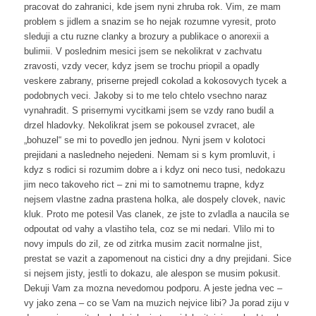
pracovat do zahranici, kde jsem nyni zhruba rok. Vim, ze mam
problem s jidlem a snazim se ho nejak rozumne vyresit, proto
sleduji a ctu ruzne clanky a brozury a publikace o anorexii a
bulimii. V poslednim mesici jsem se nekolikrat v zachvatu
zravosti, vzdy vecer, kdyz jsem se trochu priopil a opadly
veskere zabrany, priserne prejedl cokolad a kokosovych tycek a
podobnych veci. Jakoby si to me telo chtelo vsechno naraz
vynahradit. S prisernymi vycitkami jsem se vzdy rano budil a
drzel hladovky. Nekolikrat jsem se pokousel zvracet, ale
„bohuzel“ se mi to povedlo jen jednou. Nyni jsem v kolotoci
prejidani a nasledneho nejedeni. Nemam si s kym promluvit, i
kdyz s rodici si rozumim dobre a i kdyz oni neco tusi, nedokazu
jim neco takoveho rict – zni mi to samotnemu trapne, kdyz
nejsem vlastne zadna prastena holka, ale dospely clovek, navic
kluk. Proto me potesil Vas clanek, ze jste to zvladla a naucila se
odpoutat od vahy a vlastiho tela, coz se mi nedari. Vlilo mi to
novy impuls do zil, ze od zitrka musim zacit normalne jist,
prestat se vazit a zapomenout na cistici dny a dny prejidani. Sice
si nejsem jisty, jestli to dokazu, ale alespon se musim pokusit.
Dekuji Vam za mozna nevedomou podporu. A jeste jedna vec –
vy jako zena – co se Vam na muzich nejvice libi? Ja porad ziju v