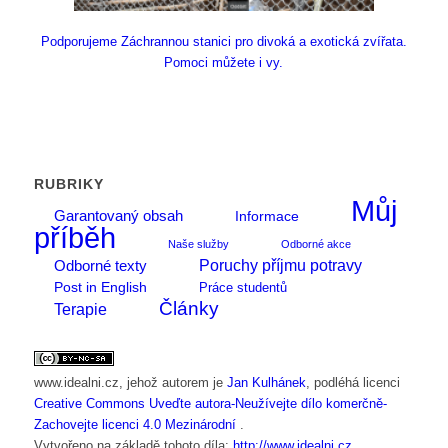
Podporujeme Záchrannou stanici pro divoká a exotická zvířata.
Pomoci můžete i vy.
RUBRIKY
Můj
Garantovaný obsah
Informace
příběh
Naše služby
Odborné akce
Poruchy příjmu potravy
Odborné texty
Post in English
Práce studentů
Články
Terapie
www.idealni.cz
, jehož autorem je
Jan Kulhánek
, podléhá licenci
Creative Commons Uveďte autora-Neužívejte dílo komerčně-
Zachovejte licenci 4.0 Mezinárodní
.
Vytvořeno na základě tohoto díla:
http://www.idealni.cz