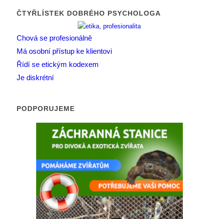
ČTYŘLÍSTEK DOBRÉHO PSYCHOLOGA
Chová se profesionálně
Má osobní přístup ke klientovi
Řídí se etickým kodexem
Je diskrétní
PODPORUJEME