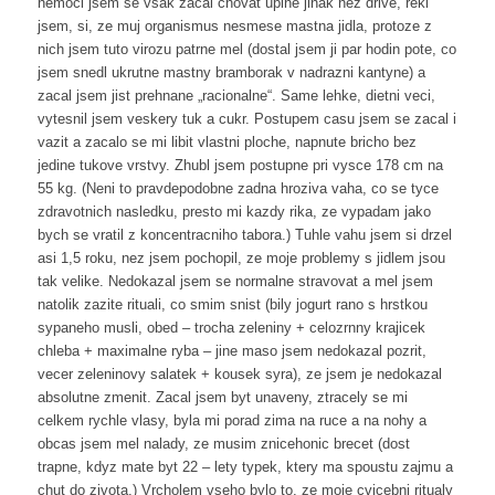
nemoci jsem se vsak zacal chovat uplne jinak nez drive, rekl
jsem, si, ze muj organismus nesmese mastna jidla, protoze z
nich jsem tuto virozu patrne mel (dostal jsem ji par hodin pote, co
jsem snedl ukrutne mastny bramborak v nadrazni kantyne) a
zacal jsem jist prehnane „racionalne“. Same lehke, dietni veci,
vytesnil jsem veskery tuk a cukr. Postupem casu jsem se zacal i
vazit a zacalo se mi libit vlastni ploche, napnute bricho bez
jedine tukove vrstvy. Zhubl jsem postupne pri vysce 178 cm na
55 kg. (Neni to pravdepodobne zadna hroziva vaha, co se tyce
zdravotnich nasledku, presto mi kazdy rika, ze vypadam jako
bych se vratil z koncentracniho tabora.) Tuhle vahu jsem si drzel
asi 1,5 roku, nez jsem pochopil, ze moje problemy s jidlem jsou
tak velike. Nedokazal jsem se normalne stravovat a mel jsem
natolik zazite rituali, co smim snist (bily jogurt rano s hrstkou
sypaneho musli, obed – trocha zeleniny + celozrnny krajicek
chleba + maximalne ryba – jine maso jsem nedokazal pozrit,
vecer zeleninovy salatek + kousek syra), ze jsem je nedokazal
absolutne zmenit. Zacal jsem byt unaveny, ztracely se mi
celkem rychle vlasy, byla mi porad zima na ruce a na nohy a
obcas jsem mel nalady, ze musim znicehonic brecet (dost
trapne, kdyz mate byt 22 – lety typek, ktery ma spoustu zajmu a
chut do zivota.) Vrcholem vseho bylo to, ze moje cvicebni ritualy