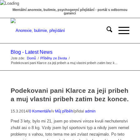
Mentální anorexie, bulimie, psychogenní přejídání - portál s odbornou
garancí
Blog - Latest News
Jste zde:
Domů
/
Příběhy ze života
/
Podekovani pani Klarce za jeji pribeh a muj vlastni pribeh zatim bez k...
Podekovani pani Klarce za jeji pribeh
a muj vlastni pribeh zatim bez konce.
/
/
/
15.3.2014
0 Komentáře
v
Můj příběh
přidal
admin
Pred 3 lety, bylo mi 21, jsem po strevni viroze kvuli nechutenstvi
zhubl asi o 8 kg. Vzdy jsem byl sportovni typ a nikdy jsem nemel
problemy s vahou, toto tema me ani zvlast nezajimalo. Po teto