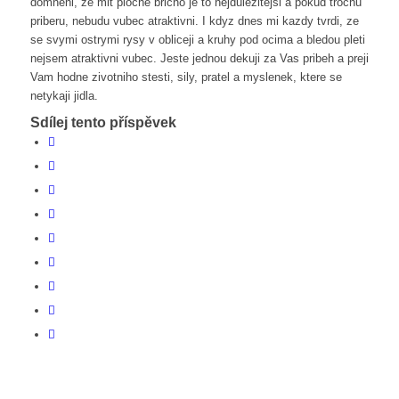
domneni, ze mit ploche bricho je to nejdulezitejsi a pokud trochu
priberu, nebudu vubec atraktivni. I kdyz dnes mi kazdy tvrdi, ze
se svymi ostrymi rysy v obliceji a kruhy pod ocima a bledou pleti
nejsem atraktivni vubec. Jeste jednou dekuji za Vas pribeh a preji
Vam hodne zivotniho stesti, sily, pratel a myslenek, ktere se
netykaji jidla.
Sdílej tento příspěvek