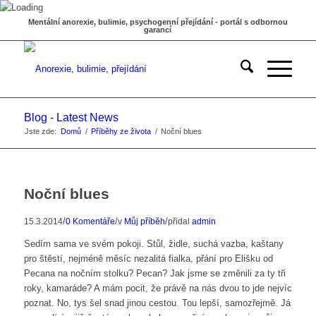
Mentální anorexie, bulimie, psychogenní přejídání - portál s odbornou
garancí
Blog - Latest News
Jste zde:
Domů
/
Příběhy ze života
/
Noční blues
Noční blues
/
/
/
15.3.2014
0 Komentáře
v
Můj příběh
přidal
admin
Sedím sama ve svém pokoji. Stůl, židle, suchá vazba, kaštany
pro štěstí, nejméně měsíc nezalitá fialka, přání pro Elišku od
Pecana na nočním stolku? Pecan? Jak jsme se změnili za ty tři
roky, kamaráde? A mám pocit, že právě na nás dvou to jde nejvíc
poznat. No, tys šel snad jinou cestou. Tou lepší, samozřejmě. Já