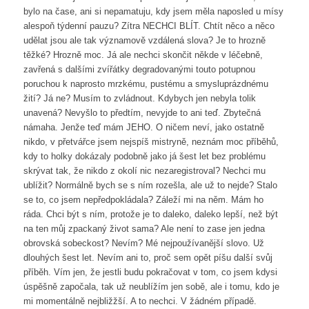
bylo na čase, ani si nepamatuju, kdy jsem měla naposled u mísy
alespoň týdenní pauzu? Zítra NECHCI BLÍT. Chtít něco a něco
udělat jsou ale tak významově vzdálená slova? Je to hrozně
těžké? Hrozně moc. Já ale nechci skončit někde v léčebně,
zavřená s dalšími zvířátky degradovanými touto potupnou
poruchou k naprosto mrzkému, pustému a smysluprázdnému
žití? Já ne? Musím to zvládnout. Kdybych jen nebyla tolik
unavená? Nevyšlo to předtím, nevyjde to ani teď. Zbytečná
námaha. Jenže teď mám JEHO. O ničem neví, jako ostatně
nikdo, v přetvářce jsem nejspíš mistryně, neznám moc příběhů,
kdy to holky dokázaly podobně jako já šest let bez problému
skrývat tak, že nikdo z okolí nic nezaregistroval? Nechci mu
ublížit? Normálně bych se s ním rozešla, ale už to nejde? Stalo
se to, co jsem nepředpokládala? Záleží mi na něm. Mám ho
ráda. Chci být s ním, protože je to daleko, daleko lepší, než být
na ten můj zpackaný život sama? Ale není to zase jen jedna
obrovská sobeckost? Nevím? Mé nejpoužívanější slovo. Už
dlouhých šest let. Nevím ani to, proč sem opět píšu další svůj
příběh. Vím jen, že jestli budu pokračovat v tom, co jsem kdysi
úspěšně započala, tak už neublížím jen sobě, ale i tomu, kdo je
mi momentálně nejbližžší. A to nechci. V žádném případě.