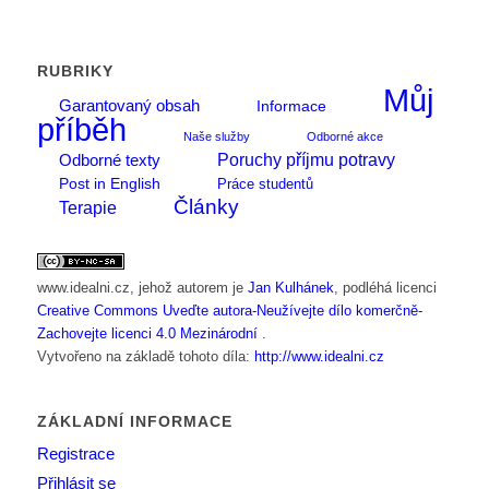
RUBRIKY
Můj
Garantovaný obsah
Informace
příběh
Naše služby
Odborné akce
Poruchy příjmu potravy
Odborné texty
Post in English
Práce studentů
Články
Terapie
www.idealni.cz
, jehož autorem je
Jan Kulhánek
, podléhá licenci
Creative Commons Uveďte autora-Neužívejte dílo komerčně-
Zachovejte licenci 4.0 Mezinárodní
.
Vytvořeno na základě tohoto díla:
http://www.idealni.cz
ZÁKLADNÍ INFORMACE
Registrace
Přihlásit se