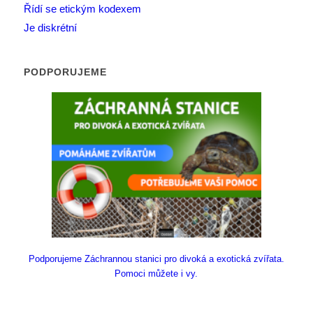
Řídí se etickým kodexem
Je diskrétní
PODPORUJEME
Podporujeme Záchrannou stanici pro divoká a exotická zvířata.
Pomoci můžete i vy.