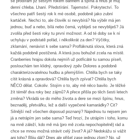
se prodírám již šestým rokem bahnem a špína a hnus je můj
denní chleba. Lhaní. Předstírání. Tajemství. Pokrytectví. To
všechno patří šestý rok k mé osobě, podobně jako zubní
kartáček. Nechci to, ale člověk si nevybírá? Na výběr má jen
jednou, buď a nebo, bílá nebo černá, vybliješ se nevybliješ? Já
zvolila před šesti roky tu první možnost. A od té doby se k ní
uchyluju v podstatě pořád, i několikrát za den? Výčitky,
zklamání, nenávist k sebe sama? Profláknutá slova, která zná
každá podobně postižená. A která jsou bohužel zcela na místě.
Cranberries hrajou dokola nejmíň už potřicáté tu samou píseň,
poslouchám ten klidný, opravdový zpěv Dolores a podobně
charakterizovatelnou hudbu a přemýšlím. Chtěla bych se taky
cítit krásná a opravdová? Chtěla bych zpívat? Chtěla bych
NĚCO dělat. Cokoliv. Stojím o to, aby mě něco bavilo. Je těžké
žít téměř dva roky bez zájmů? A přece přišla po těch šesti letech
změna? Vkrádá se do mého života a dere se mezi špínu, hnus,
beznaděj, přetvářku, lež a další vypečené kamarádky? Cit?
Silnější než všechen doposud poznaný? Najednou tu nejsem jen
já a netrápím jen sebe sama? Teď hrozí, že utrápím i toho, komu
na mně záleží, kdo mě má (pro mě zcela nepochopitelně) rád a
chce se mnou možná strávit celý život? A já? Nedokážu si vážit
ani toho? Bliju dál? Dnes ale přišel zase jednou zlom? No, už