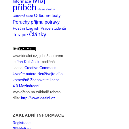
Informace
příběh
Naše služby
Odborné texty
Odborné akce
Poruchy příjmu potravy
Post in English
Práce studentů
Články
Terapie
www.idealni.cz
, jehož autorem
je
Jan Kulhánek
, podléhá
licenci
Creative Commons
Uveďte autora-Neužívejte dílo
komerčně-Zachovejte licenci
4.0 Mezinárodní
.
Vytvořeno na základě tohoto
díla:
http://www.idealni.cz
ZÁKLADNÍ INFORMACE
Registrace
Přihlásit se