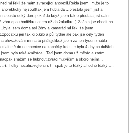
hned mi řekli že mám zvracející anorexii.Řekla jsem jim,že je to
ý anorektičky nejsou!!tak jem hubla dál…přestala jsem jíst a
ni sousto ceký den..pokaždé když jsem takto přestala jíst dali mi
ž vám cpou hadičku nosem až do žaludku:-(..Začala jse chodit na
ů…byla jsem doma asi 2dny a kamarád mi řekl že jsem
zpočátku jen tak kilo,kilo a půl týdně ale pak jse celý týden
na převažování mi na to přišli,jelikož jsem za ten týden zhubla
oslali mě do nemocnice na kapačky kde jse byla 4 dny,po dalších
m jsem byla také 4měsíce…Teď jsem doma už měsíc a zatím
á,naopak snažím se hubnout,zvracím,cvičím a skoro nejím…
t:-(..Holky nezahrávejte si s tím,pak je to těžký…hodně těžký…..