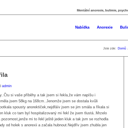
Mentální anorexie, bulimie, psych
Nabídka
Anorexie
Buli
Jste zde:
Domů
ila
al
admin
..Čtu si vaše příběhy a tak jsem si řekla,že vám napíšu i
 měla jsem 58kg na 168cm..Jenomže jsem se dostala kvůli
tkala spousty anorektiček,nejdřáív jsem se jim smála a říkala si
n kluk co tam byl hospitalizovaný mi řekl že jsem tlustá..Mrzelo
pozornost,jenže mi to řekl ještě jeden kluk a tak jsm se rozhodla
dy od holek s anorexii a začala hubnout.Nejdřív jsem zhubla jen