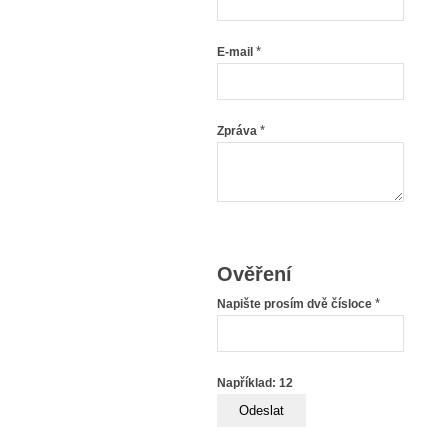
*
E-mail
*
Zpráva
Ověření
*
Napište prosím dvě čísloce
Například: 12