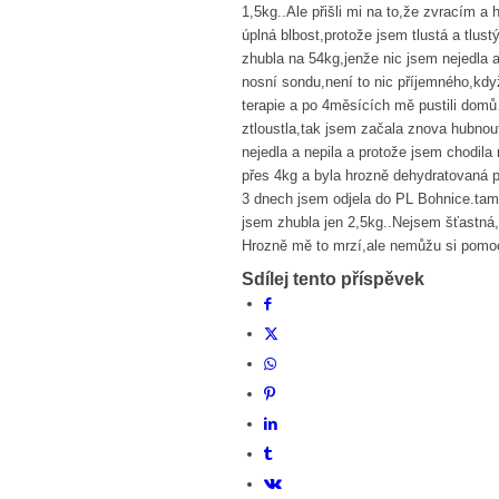
1,5kg..Ale přišli mi na to,že zvracím a 
úplná blbost,protože jsem tlustá a tlust
zhubla na 54kg,jenže nic jsem nejedla a
nosní sondu,není to nic příjemného,kdy
terapie a po 4měsících mě pustili dom
ztloustla,tak jsem začala znova hubnout,
nejedla a nepila a protože jsem chodila 
přes 4kg a byla hrozně dehydratovaná p
3 dnech jsem odjela do PL Bohnice.ta
jsem zhubla jen 2,5kg..Nejsem šťastn
Hrozně mě to mrzí,ale nemůžu si pomoc
Sdílej tento příspěvek