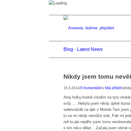
Blog - Latest News
Nikdy jsem tomu nevěř
/
/
/
15.3.2014
0 Komentáře
v
Můj příběh
přid
Ahoj holky,hodně chodím na tyto stránky
svůj……Nebyla jsem nikdy úplně tlustá
sebevraždě na dpk v Motole.Tam jsem po
to se mi nikdy nemůže stát..Pak mi jede
mě to,ale nejdřív jsem tomu nevěnovala 
s tím něco dělat….Začala jsem sbírat ra