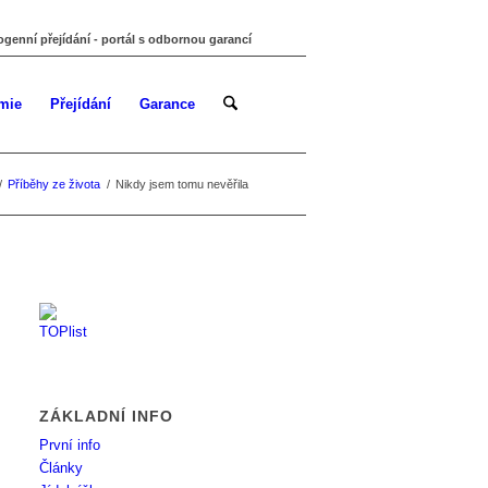
ogenní přejídání - portál s odbornou garancí
mie
Přejídání
Garance
/
Příběhy ze života
/
Nikdy jsem tomu nevěřila
ZÁKLADNÍ INFO
První info
Články