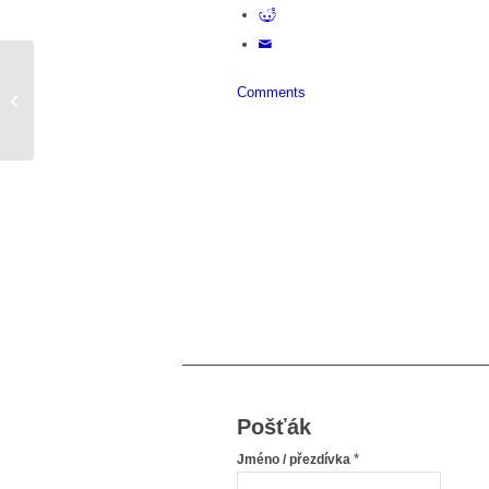
Comments
Můj příběh z roku 2005
Pošťák
*
Jméno / přezdívka