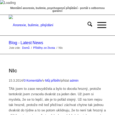
Mentální anorexie, bulimie, psychogenní přejídání - portál s odbornou
garancí
Blog - Latest News
Jste zde:
Domů
/
Příběhy ze života
/
NIc
NIc
/
/
/
15.3.2014
0 Komentáře
v
Můj příběh
přidal
admin
TAk jsem to zase nevydržela a bylo to docela hrozný, protože
tentokrát jsem zvracela dvakrát za jeden den. Už jsem si
myslela, že se to lepší, ale je to pořád stejný. Už na tom nejsu
tak hrozně, protože mě teď přežírací záchvat chytne tak jednou
dvakrát do týdne a to se potom uklidnuju, že to není tak hrozný a