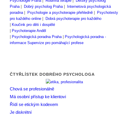
Psychologie Praha
|
Rodinná terapie
|
Dětský psycholog
Praha
|
Dobrý psycholog Praha
|
Internetová psychologická
poradna
|
Psychologie a psychoterapie přehledně
|
Psychotesty
pro každého online
|
Dobrá psychoterapie pro každého
|
Koučink pro děti i dospělé
|
Psychoterapie Anděl
|
Psychologická poradna Praha
|
Psychologická poradna -
informace
Supervize pro pomáhající profese
ČTYŘLÍSTEK DOBRÉHO PSYCHOLOGA
Chová se profesionálně
Má osobní přístup ke klientovi
Řídí se etickým kodexem
Je diskrétní