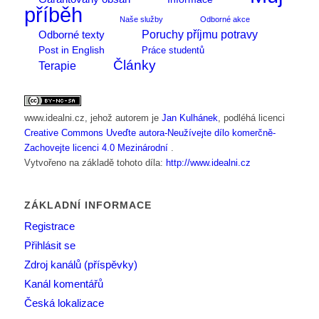
příběh
Naše služby
Odborné akce
Poruchy příjmu potravy
Odborné texty
Post in English
Práce studentů
Články
Terapie
www.idealni.cz
, jehož autorem je
Jan Kulhánek
, podléhá licenci
Creative Commons Uveďte autora-Neužívejte dílo komerčně-
Zachovejte licenci 4.0 Mezinárodní
.
Vytvořeno na základě tohoto díla:
http://www.idealni.cz
ZÁKLADNÍ INFORMACE
Registrace
Přihlásit se
Zdroj kanálů (příspěvky)
Kanál komentářů
Česká lokalizace