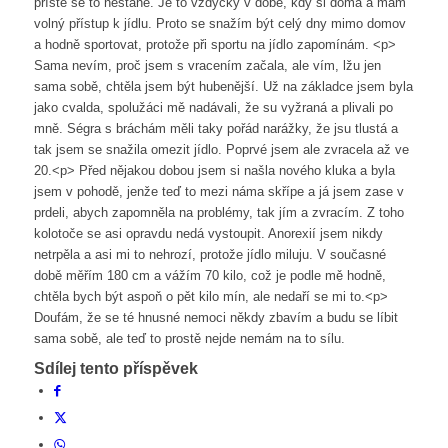
příště se to nestane. Je to vždycky v době, kdy si doma a mám
volný přístup k jídlu. Proto se snažím být celý dny mimo domov
a hodně sportovat, protože při sportu na jídlo zapomínám. <p>
Sama nevím, proč jsem s vracením začala, ale vím, lžu jen
sama sobě, chtěla jsem být hubenější. Už na základce jsem byla
jako cvalda, spolužáci mě nadávali, že su vyžraná a plivali po
mně. Ségra s bráchám měli taky pořád narážky, že jsu tlustá a
tak jsem se snažila omezit jídlo. Poprvé jsem ale zvracela až ve
20.<p> Před nějakou dobou jsem si našla nového kluka a byla
jsem v pohodě, jenže teď to mezi náma skřípe a já jsem zase v
prdeli, abych zapomněla na problémy, tak jím a zvracím. Z toho
kolotoče se asi opravdu nedá vystoupit. Anorexií jsem nikdy
netrpěla a asi mi to nehrozí, protože jídlo miluju. V současné
době měřím 180 cm a vážím 70 kilo, což je podle mě hodně,
chtěla bych být aspoň o pět kilo mín, ale nedaří se mi to.<p>
Doufám, že se té hnusné nemoci někdy zbavím a budu se líbit
sama sobě, ale teď to prostě nejde nemám na to sílu.
Sdílej tento příspěvek