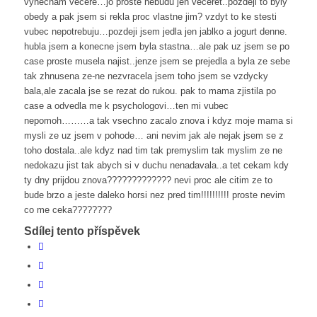
vynecham vecere…jo proste nebudu jen veceret..pozdeji to byly
obedy a pak jsem si rekla proc vlastne jim? vzdyt to ke stesti
vubec nepotrebuju…pozdeji jsem jedla jen jablko a jogurt denne.
hubla jsem a konecne jsem byla stastna…ale pak uz jsem se po
case proste musela najist..jenze jsem se prejedla a byla ze sebe
tak zhnusena ze-ne nezvracela jsem toho jsem se vzdycky
bala,ale zacala jse se rezat do rukou. pak to mama zjistila po
case a odvedla me k psychologovi…ten mi vubec
nepomoh………a tak vsechno zacalo znova i kdyz moje mama si
mysli ze uz jsem v pohode… ani nevim jak ale nejak jsem se z
toho dostala..ale kdyz nad tim tak premyslim tak myslim ze ne
nedokazu jist tak abych si v duchu nenadavala..a tet cekam kdy
ty dny prijdou znova????????????? nevi proc ale citim ze to
bude brzo a jeste daleko horsi nez pred tim!!!!!!!!!! proste nevim
co me ceka????????
Sdílej tento příspěvek