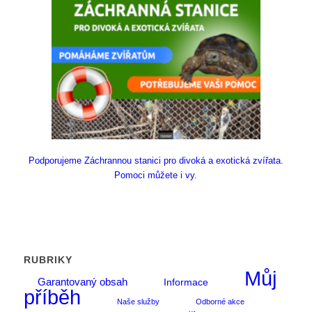
Podporujeme Záchrannou stanici pro divoká a exotická zvířata.
Pomoci můžete i vy.
RUBRIKY
Můj
Garantovaný obsah
Informace
příběh
Naše služby
Odborné akce