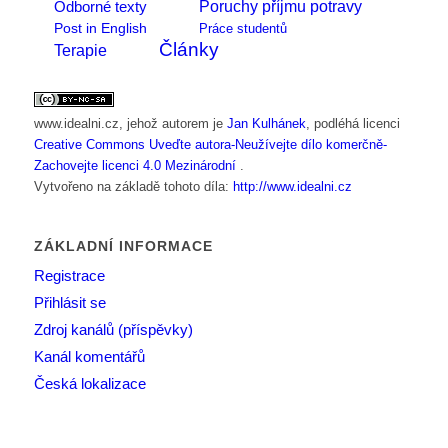
Poruchy příjmu potravy
Odborné texty
Post in English
Práce studentů
Články
Terapie
www.idealni.cz
, jehož autorem je
Jan Kulhánek
, podléhá licenci
Creative Commons Uveďte autora-Neužívejte dílo komerčně-
Zachovejte licenci 4.0 Mezinárodní
.
Vytvořeno na základě tohoto díla:
http://www.idealni.cz
ZÁKLADNÍ INFORMACE
Registrace
Přihlásit se
Zdroj kanálů (příspěvky)
Kanál komentářů
Česká lokalizace