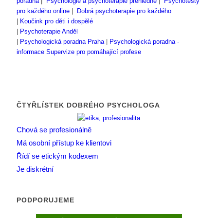
poradna
|
Psychologie a psychoterapie přehledně
|
Psychotesty
pro každého online
|
Dobrá psychoterapie pro každého
|
Koučink pro děti i dospělé
|
Psychoterapie Anděl
|
Psychologická poradna Praha
|
Psychologická poradna -
informace
Supervize pro pomáhající profese
ČTYŘLÍSTEK DOBRÉHO PSYCHOLOGA
Chová se profesionálně
Má osobní přístup ke klientovi
Řídí se etickým kodexem
Je diskrétní
PODPORUJEME