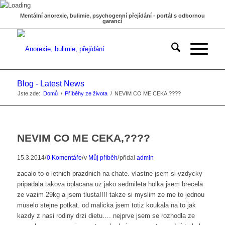
Mentální anorexie, bulimie, psychogenní přejídání - portál s odbornou
garancí
Blog - Latest News
Jste zde:
Domů
/
Příběhy ze života
/
NEVIM CO ME CEKA,????
NEVIM CO ME CEKA,????
/
/
/
15.3.2014
0 Komentáře
v
Můj příběh
přidal
admin
zacalo to o letnich prazdnich na chate. vlastne jsem si vzdycky
pripadala takova oplacana uz jako sedmileta holka jsem brecela
ze vazim 29kg a jsem tlusta!!!! takze si myslim ze me to jednou
muselo stejne potkat. od malicka jsem totiz koukala na to jak
kazdy z nasi rodiny drzi dietu…. nejprve jsem se rozhodla ze