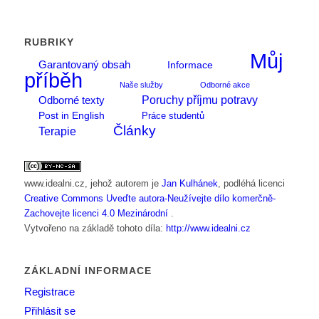
RUBRIKY
Můj
Garantovaný obsah
Informace
příběh
Naše služby
Odborné akce
Poruchy příjmu potravy
Odborné texty
Post in English
Práce studentů
Články
Terapie
www.idealni.cz
, jehož autorem je
Jan Kulhánek
, podléhá licenci
Creative Commons Uveďte autora-Neužívejte dílo komerčně-
Zachovejte licenci 4.0 Mezinárodní
.
Vytvořeno na základě tohoto díla:
http://www.idealni.cz
ZÁKLADNÍ INFORMACE
Registrace
Přihlásit se