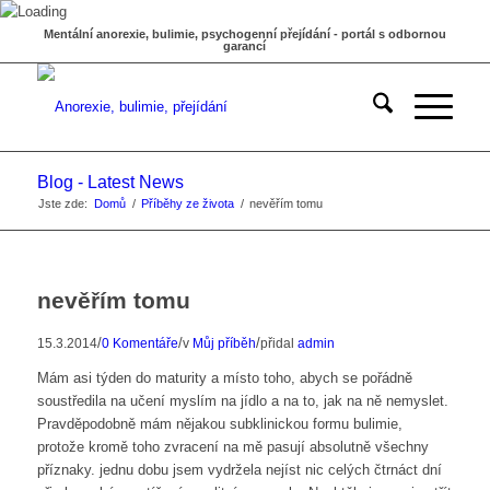
Mentální anorexie, bulimie, psychogenní přejídání - portál s odbornou
garancí
Blog - Latest News
Jste zde:
Domů
/
Příběhy ze života
/
nevěřím tomu
nevěřím tomu
/
/
/
15.3.2014
0 Komentáře
v
Můj příběh
přidal
admin
Mám asi týden do maturity a místo toho, abych se pořádně
soustředila na učení myslím na jídlo a na to, jak na ně nemyslet.
Pravděpodobně mám nějakou subklinickou formu bulimie,
protože kromě toho zvracení na mě pasují absolutně všechny
příznaky. jednu dobu jsem vydržela nejíst nic celých čtrnáct dní