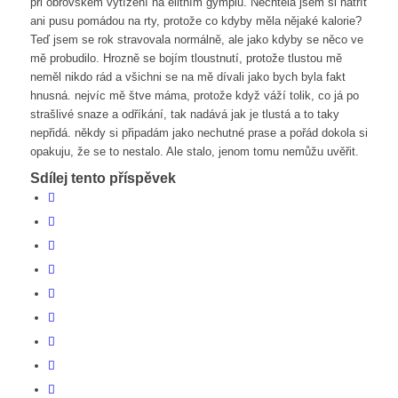
při obrovském vytížení na elitním gymplu. Nechtěla jsem si natřít
ani pusu pomádou na rty, protože co kdyby měla nějaké kalorie?
Teď jsem se rok stravovala normálně, ale jako kdyby se něco ve
mě probudilo. Hrozně se bojím tloustnutí, protože tlustou mě
neměl nikdo rád a všichni se na mě dívali jako bych byla fakt
hnusná. nejvíc mě štve máma, protože když váží tolik, co já po
strašlivé snaze a odříkání, tak nadává jak je tlustá a to taky
nepřidá. někdy si připadám jako nechutné prase a pořád dokola si
opakuju, že se to nestalo. Ale stalo, jenom tomu nemůžu uvěřit.
Sdílej tento příspěvek