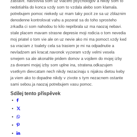
zastavit. navstivila som uz viacero psychologov a nikdy som to
nedotiahla do konca vzdy som to vzdala alebo som klamala.
potrebujem pomoc niekedy uz mam taky pocit ze sa uz zblaznim
denodenne kontrolovat vahu a pozerat sa do toho sprosteho
zrkadla ci som nahodou to kilo nepribrala uz ma naozaj nebavi.
stale placem mavam strasne depresie moji rodicia o tom nevedia
moj priatel o tom vie ale on uz nevie ako mi ma pomoct.vzdy ked
sa vraciam z toalety cela sa trasiem je mi na odpadnutie a
nevladzem ani kracat.navonok vyzeram vzdy velmi vesela
smejem sa ale akonahle pridem domov a vojdem do mojej izby
za dverami mojej izby som uplne ina, stratena.odkazujem
vsetkym dievcatam nech nikdy nezacinaju s nijakou dietou keby
ja viem ako to dopadne nikdy v zivote s tym nezacnem ostante
sami sebou.ja naozaj potrebujem vasu pomoc.
Sdílej tento příspěvek