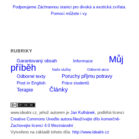
Podporujeme Záchrannou stanici pro divoká a exotická zvířata.
Pomoci můžete i vy.
RUBRIKY
Můj
Garantovaný obsah
Informace
příběh
Naše služby
Odborné akce
Poruchy příjmu potravy
Odborné texty
Post in English
Práce studentů
Články
Terapie
www.idealni.cz
, jehož autorem je
Jan Kulhánek
, podléhá licenci
Creative Commons Uveďte autora-Neužívejte dílo komerčně-
Zachovejte licenci 4.0 Mezinárodní
.
Vytvořeno na základě tohoto díla:
http://www.idealni.cz