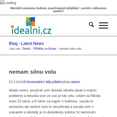
Mentální anorexie, bulimie, psychogenní přejídání - portál s odbornou
garancí
Blog - Latest News
Jste zde:
Domů
/
Příběhy ze života
/
nemam silnu volu
nemam silnu volu
/
/
/
15.3.2014
0 Komentáře
v
Můj příběh
přidal
admin
ahojte vsetci, prvykrat som dostala odvahu pisat o mojom
probleme a netusila som ze vas je tak vela. volam sa Nikola
mam 21 rokov a 6 rokov sa trapim s bulimiou. zacalo to
anorexiou ale neskor som to nevydrzala a zacala som s
vracanim a odvtedy je to denodenny kolotoc kt.nemozem