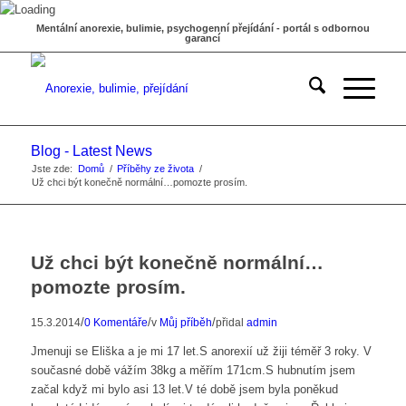
Mentální anorexie, bulimie, psychogenní přejídání - portál s odbornou
garancí
Blog - Latest News
Jste zde:
Domů
/
Příběhy ze života
/
Už chci být konečně normální…pomozte prosím.
Už chci být konečně normální…
pomozte prosím.
/
/
/
15.3.2014
0 Komentáře
v
Můj příběh
přidal
admin
Jmenuji se Eliška a je mi 17 let.S anorexií už žiji téměř 3 roky. V
současné době vážím 38kg a měřím 171cm.S hubnutím jsem
začal když mi bylo asi 13 let.V té době jsem byla poněkud