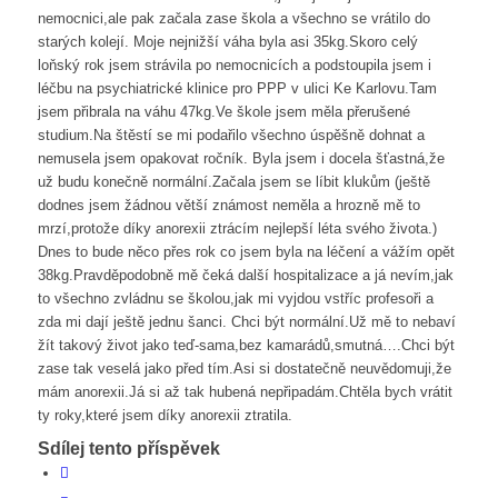
nemocnici,ale pak začala zase škola a všechno se vrátilo do
starých kolejí. Moje nejnižší váha byla asi 35kg.Skoro celý
loňský rok jsem strávila po nemocnicích a podstoupila jsem i
léčbu na psychiatrické klinice pro PPP v ulici Ke Karlovu.Tam
jsem přibrala na váhu 47kg.Ve škole jsem měla přerušené
studium.Na štěstí se mi podařilo všechno úspěšně dohnat a
nemusela jsem opakovat ročník. Byla jsem i docela šťastná,že
už budu konečně normální.Začala jsem se líbit klukům (ještě
dodnes jsem žádnou větší známost neměla a hrozně mě to
mrzí,protože díky anorexii ztrácím nejlepší léta svého života.)
Dnes to bude něco přes rok co jsem byla na léčení a vážím opět
38kg.Pravděpodobně mě čeká další hospitalizace a já nevím,jak
to všechno zvládnu se školou,jak mi vyjdou vstříc profesoři a
zda mi dají ještě jednu šanci. Chci být normální.Už mě to nebaví
žít takový život jako teď-sama,bez kamarádů,smutná….Chci být
zase tak veselá jako před tím.Asi si dostatečně neuvědomuji,že
mám anorexii.Já si až tak hubená nepřipadám.Chtěla bych vrátit
ty roky,které jsem díky anorexii ztratila.
Sdílej tento příspěvek