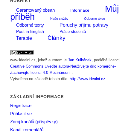
RUBRIKY
Můj
Garantovaný obsah
Informace
příběh
Naše služby
Odborné akce
Poruchy příjmu potravy
Odborné texty
Post in English
Práce studentů
Články
Terapie
www.idealni.cz
, jehož autorem je
Jan Kulhánek
, podléhá licenci
Creative Commons Uveďte autora-Neužívejte dílo komerčně-
Zachovejte licenci 4.0 Mezinárodní
.
Vytvořeno na základě tohoto díla:
http://www.idealni.cz
ZÁKLADNÍ INFORMACE
Registrace
Přihlásit se
Zdroj kanálů (příspěvky)
Kanál komentářů