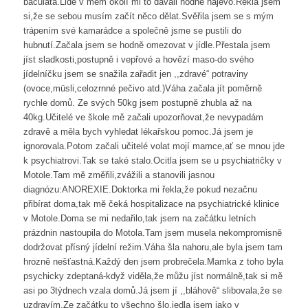
baculatá.Lidé v mém okolí mi to dávali hodně najevo.Řekla jsem
si,že se sebou musím začít něco dělat.Svěřila jsem se s mým
trápením své kamarádce a společně jsme se pustili do
hubnutí.Začala jsem se hodně omezovat v jídle.Přestala jsem
jíst sladkosti,postupně i vepřové a hovězí maso-do svého
jídelníčku jsem se snažila zařadit jen ,,zdravé“ potraviny
(ovoce,müsli,celozrnné pečivo atd.)Váha začala jít poměrně
rychle domů. Ze svých 50kg jsem postupně zhubla až na
40kg.Učitelé ve škole mě začali upozorňovat,že nevypadám
zdravě a měla bych vyhledat lékařskou pomoc.Já jsem je
ignorovala.Potom začali učitelé volat mojí mamce,ať se mnou jde
k psychiatrovi.Tak se také stalo.Ocitla jsem se u psychiatričky v
Motole.Tam mě změřili,zvážili a stanovili jasnou
diagnózu:ANOREXIE.Doktorka mi řekla,že pokud nezačnu
přibírat doma,tak mě čeká hospitalizace na psychiatrické klinice
v Motole.Doma se mi nedařilo,tak jsem na začátku letních
prázdnin nastoupila do Motola.Tam jsem musela nekompromisně
dodržovat přísný jídelní režim.Váha šla nahoru,ale byla jsem tam
hrozně nešťastná.Každý den jsem probrečela.Mamka z toho byla
psychicky zdeptaná-když viděla,že můžu jíst normálně,tak si mě
asi po 3týdnech vzala domů.Já jsem jí ,,bláhově“ slibovala,že se
uzdravím.Ze začátku to všechno šlo,jedla jsem jako v