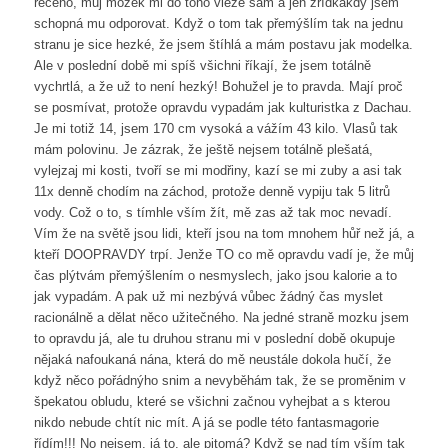
řečeno, můj mozek mi do toho vleze sám a jen zřídkakdy jsem
schopná mu odporovat. Když o tom tak přemýšlím tak na jednu
stranu je sice hezké, že jsem štíhlá a mám postavu jak modelka.
Ale v poslední době mi spíš všichni říkají, že jsem totálně
vychrtlá, a že už to není hezký! Bohužel je to pravda. Mají proč
se posmívat, protože opravdu vypadám jak kulturistka z Dachau.
Je mi totiž 14, jsem 170 cm vysoká a vážím 43 kilo. Vlasů tak
mám polovinu. Je zázrak, že ještě nejsem totálně plešatá,
vylejzaj mi kosti, tvoří se mi modřiny, kazí se mi zuby a asi tak
11x denně chodím na záchod, protože denně vypiju tak 5 litrů
vody. Což o to, s tímhle vším žít, mě zas až tak moc nevadí.
Vím že na světě jsou lidi, kteří jsou na tom mnohem hůř než já, a
kteří DOOPRAVDY trpí. Jenže TO co mě opravdu vadí je, že můj
čas plýtvám přemýšlením o nesmyslech, jako jsou kalorie a to
jak vypadám. A pak už mi nezbývá vůbec žádný čas myslet
racionálně a dělat něco užitečného. Na jedné straně mozku jsem
to opravdu já, ale tu druhou stranu mi v poslední době okupuje
nějaká nafoukaná nána, která do mě neustále dokola hučí, že
když něco pořádnýho snim a nevyběhám tak, že se proměnim v
špekatou obludu, které se všichni začnou vyhejbat a s kterou
nikdo nebude chtít nic mít. A já se podle této fantasmagorie
řídím!!! No nejsem, já to, ale pitomá? Když se nad tím vším tak