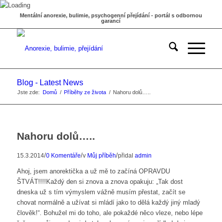
Mentální anorexie, bulimie, psychogenní přejídání - portál s odbornou
garancí
Blog - Latest News
Jste zde:
Domů
/
Příběhy ze života
/
Nahoru dolů…..
Nahoru dolů…..
/
/
/
15.3.2014
0 Komentáře
v
Můj příběh
přidal
admin
Ahoj, jsem anorektička a už mě to začíná OPRAVDU
ŠTVÁT!!!!Každý den si znova a znova opakuju: „Tak dost
dneska už s tím výmyslem vážně musím přestat, začít se
chovat normálně a užívat si mládí jako to dělá každý jiný mladý
člověk!“. Bohužel mi do toho, ale pokaždé něco vleze, nebo lépe