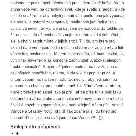
hodnoty se podle mých předsudků proti lidem úplně kašle. Ale ta
druhá vede ven, na opravdový svět, kde je světlo a radost, a kde
se lidé snaží o to, aby nebyli pamatováni podle toho jak vypadají,
ale aby si je ostatní zapamatovali podle toho jací byli a jsou
uvnitř. Já nevim jak vy, ale já už jsem se rozhodla. Já takhle dál
žít nechci… Já už nechci dál zaujímat místo v lidských očích,
ale já chci vlastnit místo v jejich srdci. Ti lidé, pro které stojí
vzhled na prvním jsou podle mě….a stydím se, že jsem tyto lidi
vůbec kdy poslouchala. Já sem zase napíšu, až budu hezká, jak
uvnitř tak navenek a až konečně začnu opět uvažovat alespoň
trochu racionálně. Stejně, až jednou budu stará a v županu a
bavlněných ponožkách, u krbu, budu v klidu popíjet punč, a
přitom vzpomínat na své mládí, tak nechci, aby jedinou mou
vzpomínkou byl boj proti sobě samé! Tak Vám všem ostatním,
které prožíváte to samé jako já přeji, ať se přes tuhle překážku
dostanete a ať na druhé straně naleznete nový a mnohem hezčí
život! A abych nezapomněla, tak samozřejmě Všem přeji Veselé
Vánoce a Šťastný Nový rok!!!!! Tak zdar a já si jdu hned pro
buchtu! Blbost, dám si dvě jsou přece Vánoce!!!!:-)))
Sdílej tento příspěvek