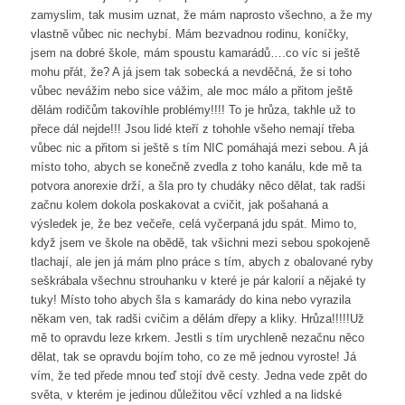
zamyslim, tak musim uznat, že mám naprosto všechno, a že my
vlastně vůbec nic nechybí. Mám bezvadnou rodinu, koníčky,
jsem na dobré škole, mám spoustu kamarádů….co víc si ještě
mohu přát, že? A já jsem tak sobecká a nevděčná, že si toho
vůbec nevážim nebo sice vážim, ale moc málo a přitom ještě
dělám rodičům takovíhle problémy!!!! To je hrůza, takhle už to
přece dál nejde!!! Jsou lidé kteří z tohohle všeho nemají třeba
vůbec nic a přitom si ještě s tím NIC pomáhajá mezi sebou. A já
místo toho, abych se konečně zvedla z toho kanálu, kde mě ta
potvora anorexie drží, a šla pro ty chudáky něco dělat, tak radši
začnu kolem dokola poskakovat a cvičit, jak pošahaná a
výsledek je, že bez večeře, celá vyčerpaná jdu spát. Mimo to,
když jsem ve škole na obědě, tak všichni mezi sebou spokojeně
tlachají, ale jen já mám plno práce s tím, abych z obalované ryby
seškrábala všechnu strouhanku v které je pár kalorií a nějaké ty
tuky! Místo toho abych šla s kamarády do kina nebo vyrazila
někam ven, tak radši cvičim a dělám dřepy a kliky. Hrůza!!!!!Už
mě to opravdu leze krkem. Jestli s tím urychleně nezačnu něco
dělat, tak se opravdu bojím toho, co ze mě jednou vyroste! Já
vím, že ted přede mnou teď stojí dvě cesty. Jedna vede zpět do
světa, v kterém je jedinou důležitou věcí vzhled a na lidské