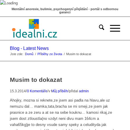
Mentální anorexie, bulimie, psychogenní přejídání - portál s odbornou
garancí
Blog - Latest News
Jste zde:
Domů
/
Příběhy ze života
/
Musim to dokazat
Musim to dokazat
/
/
/
15.3.2014
0 Komentáře
v
Můj příběh
přidal
admin
Ahojky, mozna si reknete,ze jsem asi padla na hlavu,ale uz
nemuzu dal… mamka,tata,bracha se mi smeji,ze jsem jak
prasnice a ze zeru a at se na sebe kouknu… kamosi rikaj,ze
jsem dost ztloustla(no vzdyt neni divu mam 164cm a
vaha65kg)je to desny vsude samy speky a celudityda jak