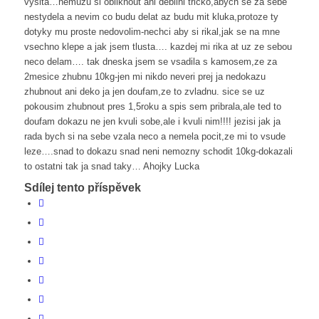
vysita…nemuzu si obliknout ani debilni tricko,abych se za sebe
nestydela a nevim co budu delat az budu mit kluka,protoze ty
dotyky mu proste nedovolim-nechci aby si rikal,jak se na mne
vsechno klepe a jak jsem tlusta…. kazdej mi rika at uz ze sebou
neco delam…. tak dneska jsem se vsadila s kamosem,ze za
2mesice zhubnu 10kg-jen mi nikdo neveri prej ja nedokazu
zhubnout ani deko ja jen doufam,ze to zvladnu. sice se uz
pokousim zhubnout pres 1,5roku a spis sem pribrala,ale ted to
doufam dokazu ne jen kvuli sobe,ale i kvuli nim!!!! jezisi jak ja
rada bych si na sebe vzala neco a nemela pocit,ze mi to vsude
leze….snad to dokazu snad neni nemozny schodit 10kg-dokazali
to ostatni tak ja snad taky… Ahojky Lucka
Sdílej tento příspěvek