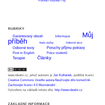
Pomoci můžete i vy.
RUBRIKY
Můj
Garantovaný obsah
Informace
příběh
Naše služby
Odborné akce
Poruchy příjmu potravy
Odborné texty
Post in English
Práce studentů
Články
Terapie
www.idealni.cz
, jehož autorem je
Jan Kulhánek
, podléhá licenci
Creative Commons Uveďte autora-Neužívejte dílo komerčně-
Zachovejte licenci 4.0 Mezinárodní
.
Vytvořeno na základě tohoto díla:
http://www.idealni.cz
ZÁKLADNÍ INFORMACE