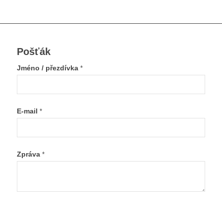
Pošťák
Jméno / přezdívka
*
E-mail
*
Zpráva
*