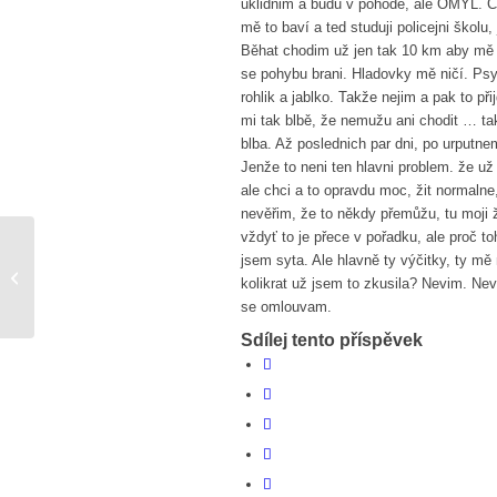
uklidnim a budu v pohodě, ale OMYL. Co
mě to baví a ted studuji policejni školu
Běhat chodim už jen tak 10 km aby mě n
se pohybu brani. Hladovky mě ničí. Psy
rohlik a jablko. Takže nejim a pak to při
mi tak blbě, že nemužu ani chodit … ta
blba. Až poslednich par dni, po urputn
Jenže to neni ten hlavni problem. že už 
ale chci a to opravdu moc, žit normalne
nevěřim, že to někdy přemůžu, tu moji žr
vždyť to je přece v pořadku, ale proč 
jsem syta. Ale hlavně ty výčitky, ty mě
A či B je aj u nás
kolikrat už jsem to zkusila? Nevim. 
se omlouvam.
Sdílej tento příspěvek