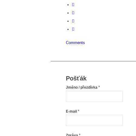
Comments
Pošťák
*
Jméno / přezdívka
*
E-mail
*
Zpráva