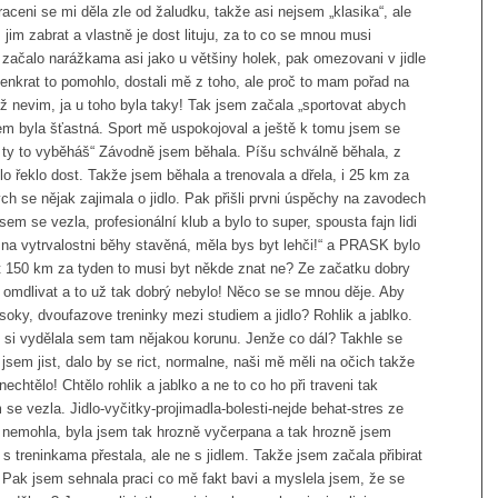
ceni se mi děla zle od žaludku, takže asi nejsem „klasika“, ale
jim zabrat a vlastně je dost lituju, za to co se mnou musi
o začalo narážkama asi jako u většiny holek, pak omezovani v jidle
tenkrat to pomohlo, dostali mě z toho, ale proč to mam pořad na
 už nevim, ja u toho byla taky! Tak jsem začala „sportovat abych
sem byla šťastná. Sport mě uspokojoval a ještě k tomu jsem se
, ty to vyběháš“ Závodně jsem běhala. Píšu schválně běhala, z
lo řeklo dost. Takže jsem běhala a trenovala a dřela, i 25 km za
ych se nějak zajimala o jidlo. Pak přišli prvni úspěchy na zavodech
sem se vezla, profesionální klub a bylo to super, spousta fajn lidi
š na vytrvalostni běhy stavěná, měla bys byt lehči!“ a PRASK bylo
t 150 km za tyden to musi byt někde znat ne? Ze začatku dobry
omdlivat a to už tak dobrý nebylo! Něco se se mnou děje. Aby
oky, dvoufazove treninky mezi studiem a jidlo? Rohlik a jablko.
 si vydělala sem tam nějakou korunu. Jenže co dál? Takhle se
jsem jist, dalo by se rict, normalne, naši mě měli na očich takže
echtělo! Chtělo rohlik a jablko a ne to co ho při traveni tak
 se vezla. Jidlo-vyčitky-projimadla-bolesti-nejde behat-stres ze
 nemohla, byla jsem tak hrozně vyčerpana a tak hrozně jsem
 s treninkama přestala, ale ne s jidlem. Takže jsem začala přibirat
o. Pak jsem sehnala praci co mě fakt bavi a myslela jsem, že se