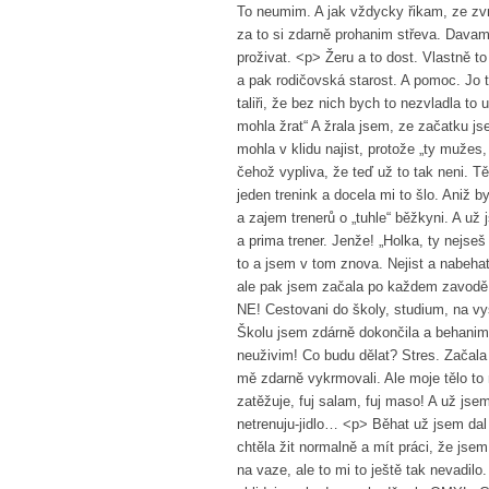
To neumim. A jak vždycky řikam, ze zvra
za to si zdarně prohanim střeva. Davam 
proživat. <p> Žeru a to dost. Vlastně t
a pak rodičovská starost. A pomoc. Jo 
taliři, že bez nich bych to nezvladla to
mohla žrat“ A žrala jsem, ze začatku j
mohla v klidu najist, protože „ty mužes
čehož vypliva, že teď už to tak neni. Tě
jeden trenink a docela mi to šlo. Aniž b
a zajem trenerů o „tuhle“ běžkyni. A už j
a prima trener. Jenže! „Holka, ty nejse
to a jsem v tom znova. Nejist a nabeha
ale pak jsem začala po každem zavodě 
NE! Cestovani do školy, studium, na vys
Školu jsem zdárně dokončila a behanim
neuživim! Co budu dělat? Stres. Začala 
mě zdarně vykrmovali. Ale moje tělo to n
zatěžuje, fuj salam, fuj maso! A už jsem
netrenuju-jidlo… <p> Běhat už jsem dal
chtěla žit normalně a mít práci, že jsem
na vaze, ale to mi to ještě tak nevadil