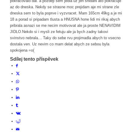
pokracovalo dal. a pozdeji sem jedla uz jen snidani ato pokracuje
az do dneska. Nekdy se strasne moc prejidam aje mi strane zle
dneska sem to byla poprve i vyzvracet. Mam 165cm 49kg a je mi
18 a porad si pripadam tlusta a HNUSNA hone lidi mi rikaj abych
pribrala asnazi se me necim motivovat ale ja proste NENAVIDIM
JIDLO.Nekdo si i mysli ze fetuju ale ja bych zadny takovi
svinstvo nebrala… Taky do sebe rvu projimadla abych to vsecno
dostala ven. Uz nevim co mam delat abych ze sebou byla
spokojena =o(
Sdílej tento příspěvek