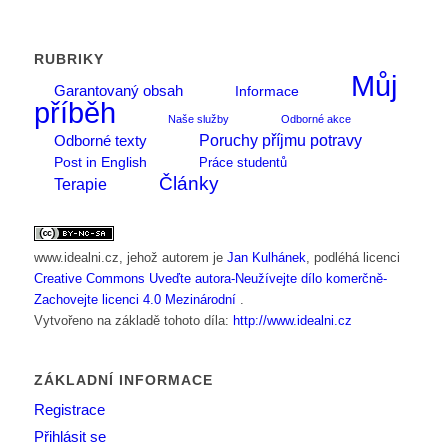
RUBRIKY
Můj
Garantovaný obsah
Informace
příběh
Naše služby
Odborné akce
Poruchy příjmu potravy
Odborné texty
Post in English
Práce studentů
Články
Terapie
www.idealni.cz
, jehož autorem je
Jan Kulhánek
, podléhá licenci
Creative Commons Uveďte autora-Neužívejte dílo komerčně-
Zachovejte licenci 4.0 Mezinárodní
.
Vytvořeno na základě tohoto díla:
http://www.idealni.cz
ZÁKLADNÍ INFORMACE
Registrace
Přihlásit se