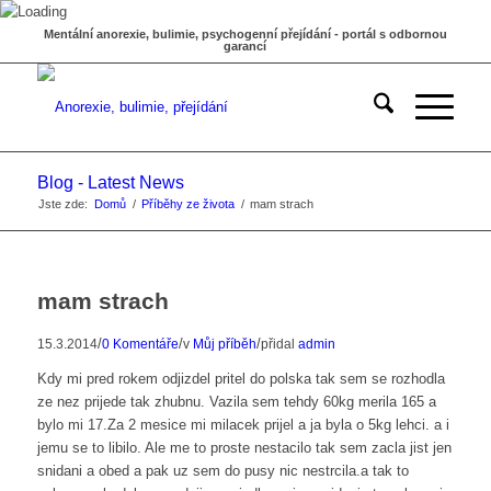
Mentální anorexie, bulimie, psychogenní přejídání - portál s odbornou
garancí
Blog - Latest News
Jste zde:
Domů
/
Příběhy ze života
/
mam strach
mam strach
/
/
/
15.3.2014
0 Komentáře
v
Můj příběh
přidal
admin
Kdy mi pred rokem odjizdel pritel do polska tak sem se rozhodla
ze nez prijede tak zhubnu. Vazila sem tehdy 60kg merila 165 a
bylo mi 17.Za 2 mesice mi milacek prijel a ja byla o 5kg lehci. a i
jemu se to libilo. Ale me to proste nestacilo tak sem zacla jist jen
snidani a obed a pak uz sem do pusy nic nestrcila.a tak to