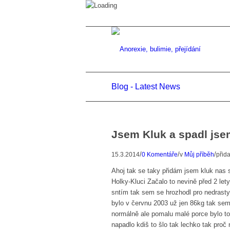
Blog - Latest News
Jsem Kluk a spadl jse
/
/
/
15.3.2014
0 Komentáře
v
Můj příběh
přid
Ahoj tak se taky přidám jsem kluk nas 
Holky-Kluci Začalo to nevině před 2 le
sntím tak sem se hrozhodl pro nedrasty
bylo v červnu 2003 už jen 86kg tak sem 
normálně ale pomalu malé porce bylo to
napadlo kdiš to šlo tak lechko tak proč 