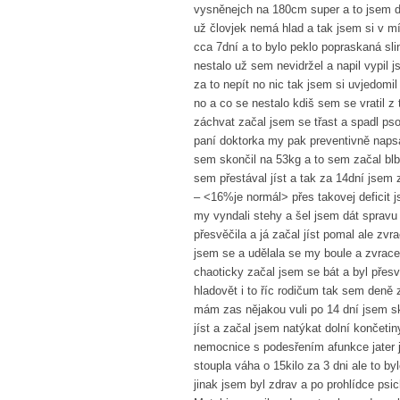
vysněnejch na 180cm super a to jsem dos
už človjek nemá hlad a tak jsem si v m
cca 7dní a to bylo peklo popraskaná sli
nestalo už sem nevidržel a napil vypil j
za to nepít no nic tak jsem si uvjedomi
no a co se nestalo kdiš sem se vratil 
záchvat začal jsem se třast a spadl pso
paní doktorka my pak preventivně napsa
sem skončil na 53kg a to sem začal blbn
sem přestával jíst a tak za 14dní jsem
– <16%je normál> přes takovej deficit j
my vyndali stehy a šel jsem dát spravu
přesvěčila a já začal jíst pomal ale zvr
jsem se a udělala se my boule a zvrace
chaoticky začal jsem se bát a byl přes
hladovět i to říc rodičum tak sem deně z
mám zas nějakou vuli po 14 dní jsem sku
jíst a začal jsem natýkat dolní končeti
nemocnice s podesřením afunkce jater 
stoupla váha o 15kilo za 3 dni ale to b
jinak jsem byl zdrav a po prohlídce psi