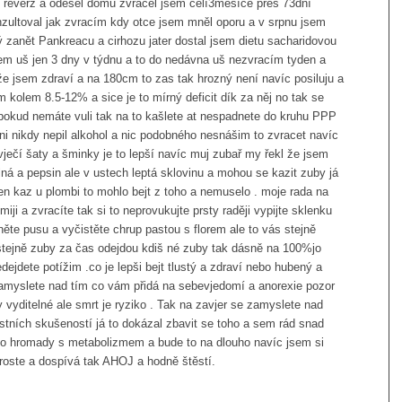
l reverz a odešel domu zvracel jsem celí3měsíce přes 73dní
onzultoval jak zvracím kdy otce jsem mněl oporu a v srpnu jsem
ý zanět Pankreacu a cirhozu jater dostal jsem dietu sacharidovou
sem uš jen 3 dny v týdnu a to do nedávna uš nezvracím tyden a
že jsem zdraví a na 180cm to zas tak hrozný není navíc posiluju a
m kolem 8.5-12% a sice je to mírný deficit dík za něj no tak se
pokud nemáte vuli tak na to kašlete at nespadnete do kruhu PPP
ni nikdy nepil alkohol a nic podobného nesnášim to zvracet navíc
vječí šaty a šminky je to lepší navíc muj zubař my řekl že jsem
lná a pepsin ale v ustech leptá sklovinu a mohou se kazit zuby já
en kaz u plombi to mohlo bejt z toho a nemuselo . moje rada na
iji a zvracíte tak si to neprovukujte prsty raději vypijte sklenku
ěte pusu a vyčistěte chrup pastou s florem ale to vás stejně
stejně zuby za čas odejdou kdiš né zuby tak dásně na 100%jo
edejdete potížim .co je lepši bejt tlustý a zdraví nebo hubený a
amyslete nad tím co vám přidá na sebevjedomí a anorexie pozor
y vyditelné ale smrt je ryziko . Tak na zavjer se zamyslete nad
stních skušeností já to dokázal zbavit se toho a sem rád snad
o hromady s metabolizmem a bude to na dlouho navíc jsem si
 roste a dospívá tak AHOJ a hodně štěstí.