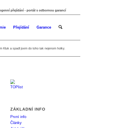
ogenní přejídání - portál s odbornou garancí
mie
Přejídání
Garance
m Kluk a spadl jsem do toho tak nejenom holky.
ZÁKLADNÍ INFO
První info
Články