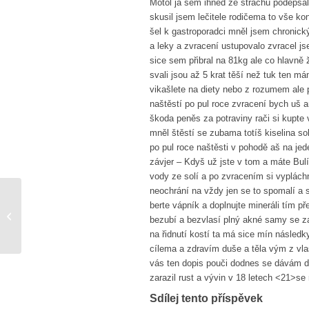
Motol ja sem ihned ze strachu podepsa
skusil jsem lečitele rodičema to vše k
šel k gastroporadci mněl jsem chronick
a leky a zvracení ustupovalo zvracel j
sice sem přibral na 81kg ale co hlavně 
svali jsou až 5 krat těší než tuk ten má
vikašlete na diety nebo z rozumem ale 
naštěstí po pul roce zvracení bych uš a
škoda peněs za potraviny rači si kupte 
mněl štěstí se zubama totíš kiselina so
po pul roce naštěsti v pohodě aš na jed
závjer – Kdyš už jste v tom a máte Bulím
vody ze solí a po zvracením si vypláchn
neochrání na vždy jen se to spomalí a 
berte vápník a doplnujte mineráli tím př
Jednou dole, jednou nahoře!
bezubí a bezvlasí plný akné samy se z
na řidnutí kostí ta má sice mín následk
cílema a zdravím duše a těla vým z vla
vás ten dopis pouči dodnes se dávám d
zarazil rust a vývin v 18 letech <21>se
Sdílej tento příspěvek