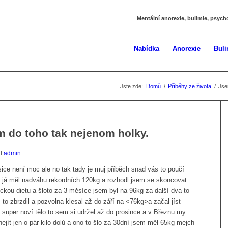
Mentální anorexie, bulimie, psych
Nabídka
Anorexie
Buli
Jste zde:
Domů
/
Příběhy ze života
/
Jse
m do toho tak nejenom holky.
al
admin
sice není moc ale no tak tady je muj příběch snad vás to poučí
ty já měl nadváhu rekordních 120kg a rozhodl jsem se skoncovat
ckou dietu a šloto za 3 měsíce jsem byl na 96kg za další dva to
to zbrzdil a pozvolna klesal až do září na <76kg>a začal jíst
 super noví tělo to sem si udržel až do prosince a v Březnu my
nejít jen o pár kilo dolú a ono to šlo za 30dní jsem měl 65kg mejch