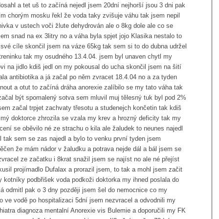
ahl a tet uš to začíná nejedl jsem 20dní nejhorší jsou 3 dni pak
ím chorým mosku řekl že voda taky zvišuje váhu tak jsem nepil
nivka v ustech voči žlute dehydrován ale o 8kg dole ale co se
sem snad na ex 3litry no a váha byla spjet jojo Klasika nestalo to
l své cíle skončil jsem na váze 65kg tak sem si to do dubna udržel
z treninku tak my osudného 13.4.04. jsem byl unaven chytl my
vi na jidlo kdiš jedl on my pokousal do ucha skončil jsem na šití
la antibiotika a já začal po něm zvracet 18.4.04 no a za tyden
out a otut to začíná dráha anorexie zalíbilo se my tato váha tak
 začal být spomalený sotva sem mluvil muj tělesný tuk byl pod 2%
sem začal trpjet zachvaty třesotu a studenejch končetin tak kdiš
 mý doktorce zhrozila se vzala my krev a hrozný deficity tak my
acení se oběvilo né ze strachu o kila ale žaludek to neunes najedl
l tak sem se zas najedl a bylo to venku první tyden jsem
věčen že mám nádor v žaludku a potrava nejde dál a bál jsem se
vracel ze začatku i 8krat snažil jsem se najíst no ale né přejíst
sil projímadlo Dufalax a prorazil jsem, to tak a mohl jsem začit
ny kotníky podbřišek voda podkoži doktorka my ihned poslala do
já odmitl pak o 3 dny později jsem šel do nemocnice co my
ylo ve vodě po hospitalizaci 5dní jsem nezvracel a odvodnili my
chiatra diagnoza mentalní Anorexie vis Bulemie a doporučili my FK