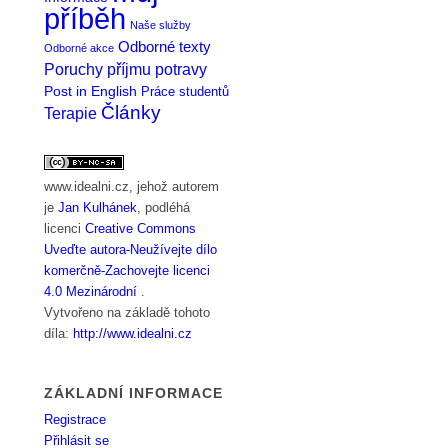
příběh
Naše služby
Odborné texty
Odborné akce
Poruchy příjmu potravy
Post in English
Práce studentů
Články
Terapie
www.idealni.cz
, jehož autorem
je
Jan Kulhánek
, podléhá
licenci
Creative Commons
Uveďte autora-Neužívejte dílo
komerčně-Zachovejte licenci
4.0 Mezinárodní
.
Vytvořeno na základě tohoto
díla:
http://www.idealni.cz
ZÁKLADNÍ INFORMACE
Registrace
Přihlásit se