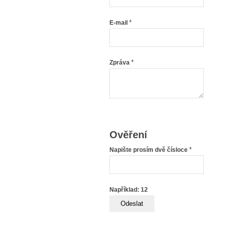
*
E-mail
*
Zpráva
Ověření
*
Napište prosím dvě čísloce
Například: 12