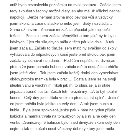
aniž bych nezaslechla poznámku na svoji postavu…Začala jsem
tedy zkoušet všechny možné diety,jen aby mě už všichni nechali
napokoji…Jenže nemám zrovna moc pevnou vůli a vždycky
jsem skončila zase u sladkého nebo jsem diety nezvládla…
Sama už nevím…Anorexii mi začala připadat jako nejlepší
řešení….Pomalu jsem začala přemýšlet o tom jaké by to bylo
kdybych jí jen zkusila,abych měla o těch pár kilo dole…A tak
jsem začala…Začalo to tím,že jsem matčiny svačiny do školy
vyhazovala do odpadkových košů ještě před školou,pak jsem
začala vynechávat i snídaně….Rodičům nepřišlo nic divné,ae
přesto,že jsem pomalu hubnout začala mě to nestačilo a chtěla
jsem ještě více…Tak jsem začala každý druhý den vynechávat
obědy,protože mamka byla v práci….Dostala jsem se na svojí
ideální váhu a všichni mi říkali jak mi to sluší,ae já si stále
připada strašně tlustá…Začali letní prázdniny….A to byl totální
konec…Celý dny jsem lítala venku a přestala jíst úplně…Jediné
co jsem snědla bylo jablko,za celý den…A tak jsem hubla a
hubla…Byla jsem spokojená,jenže pak k nám na týden přijela
babička a mamka trvala na tom,abych byla s ní a ne celý den
venku…Samozřejmě babičce bylo hned divný,že skoro celý den
nejím a tak mi začala nosit všechny dobroty,který jsem měla