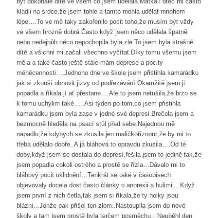
být dokonalé dítě ve všem co jsem udělala.Matka i otec mi často
kladli na srdce,že jsem tohle a tamto mohla udělat mnohem
lépe….To ve mě taky zakořenilo pocit toho,že musím být vždy
ve všem hrozně dobrá.Často když jsem něco udělala špatně
nebo nedejbůh něco nepochopila byla zle.To jsem byla strašné
dítě a všichni mi začali všechno vyčítat.Díky tomu všemu jsem
měla a také často ještě stále mám deprese a pocity
méněcennosti….Jednoho dne ve škole jsem přistihla kamarádku
jak si zkouší obnovit jizvy od podřezávání.Okamžitě jsem ji
popadla a říkala jí ať přestane….Ale to jsem netušila,že brzo se
k tomu uchýlim také…..Asi týden po tom,co jsem přistihla
kamarádku jsem byla zase v jedné své depresi.Brečela jsem a
bezmocně hleděla na psací stůl před sebe.Najednou mě
napadlo,že kdybych se zkusila jen maličkoříznout,že by mi to
třeba udělalo dobře..A já bláhová to opravdu zkusila….Od té
doby,když jsem se dostala do depresí,řešila jsem to jedině tak,že
jsem popadla cokoli ostrého a prostě se řízla…Dávalo mi to
bláhový pocit uklidnění…Tenkrát se také v časopisech
objevovaly docela dost často články o anorexii a bulimii…Když
jsem první z nich četla,tak jsem si říkala,že ty holky jsou
blázni…Jenže pak přišel ten zlom..Nastoupila jsem do nové
školy a tam jsem prostě byla terčem posměchu…Neuběhl den