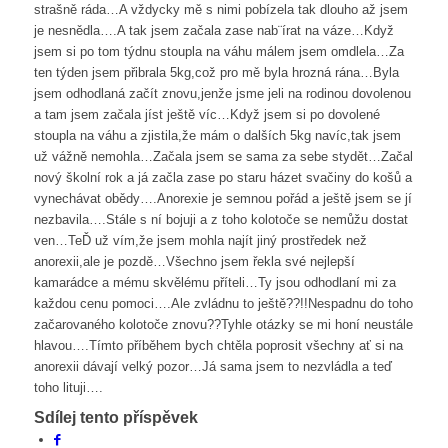
strašně ráda…A vždycky mě s nimi pobízela tak dlouho až jsem
je nesnědla….A tak jsem začala zase nab¨írat na váze…Když
jsem si po tom týdnu stoupla na váhu málem jsem omdlela…Za
ten týden jsem přibrala 5kg,což pro mě byla hrozná rána…Byla
jsem odhodlaná začít znovu,jenže jsme jeli na rodinou dovolenou
a tam jsem začala jíst ještě víc…Když jsem si po dovolené
stoupla na váhu a zjistila,že mám o dalších 5kg navíc,tak jsem
už vážně nemohla…Začala jsem se sama za sebe stydět…Začal
nový školní rok a já začla zase po staru házet svačiny do košů a
vynechávat obědy….Anorexie je semnou pořád a ještě jsem se jí
nezbavila….Stále s ní bojuji a z toho kolotoče se nemůžu dostat
ven…TeĎ už vím,že jsem mohla najít jiný prostředek než
anorexii,ale je pozdě…Všechno jsem řekla své nejlepší
kamarádce a mému skvělému příteli…Ty jsou odhodlaní mi za
každou cenu pomoci….Ale zvládnu to ještě??!!Nespadnu do toho
začarovaného kolotoče znovu??Tyhle otázky se mi honí neustále
hlavou….Tímto příběhem bych chtěla poprosit všechny ať si na
anorexii dávají velký pozor…Já sama jsem to nezvládla a teď
toho lituji….
Sdílej tento příspěvek