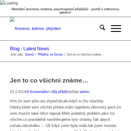
Mentální anorexie, bulimie, psychogenní přejídání - portál s odbornou
garancí
Blog - Latest News
Jste zde:
Domů
/
Příběhy ze života
/
Jen to co všichni známe…
Jen to co všichni známe…
/
/
/
15.3.2014
0 Komentáře
v
Můj příběh
přidal
admin
Vím,že sem píšu asi zbytečně,ale když si čtu všechny
články,které sem všichni píšete,mám najednou obrovský pocit,že
sem musím také něco napsat.Mám podobný problém jako my
všichni,co pravidelně navštěvujeme tyto stránky.Tak abych
začala odzačátku…. Už když jsem byla malá,tak jsem musela