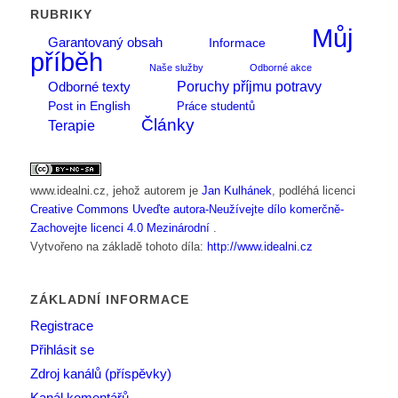
RUBRIKY
Můj
Garantovaný obsah
Informace
příběh
Naše služby
Odborné akce
Poruchy příjmu potravy
Odborné texty
Post in English
Práce studentů
Články
Terapie
www.idealni.cz
, jehož autorem je
Jan Kulhánek
, podléhá licenci
Creative Commons Uveďte autora-Neužívejte dílo komerčně-
Zachovejte licenci 4.0 Mezinárodní
.
Vytvořeno na základě tohoto díla:
http://www.idealni.cz
ZÁKLADNÍ INFORMACE
Registrace
Přihlásit se
Zdroj kanálů (příspěvky)
Kanál komentářů