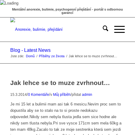
Mentální anorexie, bulimie, psychogenní přejídání - portál s odbornou
garancí
Blog - Latest News
Jste zde:
Domů
/
Příběhy ze života
/
Jak lehce se to muze zvrhnout…
Jak lehce se to muze zvrhnout…
/
/
/
15.3.2014
0 Komentáře
v
Můj příběh
přidal
admin
Je mi 15 let a bulimii mam asi tak 6 mesicu.Nevim proc sem to
dopustila aby se to stalo na to si proste nedokazu
odpovedet.Nikdy sem nebyla tlusta jedla sem sice hodne ale
nikdy sem tlusta nebyla.Pri sve vysce 171cm sem mela 60kg a
ten mam 48kg.Zacalo to tak ze moje sestrenka která sem jezdi