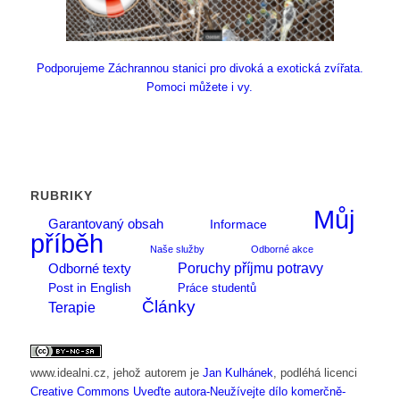
Podporujeme Záchrannou stanici pro divoká a exotická zvířata.
Pomoci můžete i vy.
RUBRIKY
Můj
Garantovaný obsah
Informace
příběh
Naše služby
Odborné akce
Poruchy příjmu potravy
Odborné texty
Post in English
Práce studentů
Články
Terapie
www.idealni.cz
, jehož autorem je
Jan Kulhánek
, podléhá licenci
Creative Commons Uveďte autora-Neužívejte dílo komerčně-