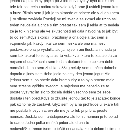
jenom na prazdniny prijela po 3 letech vzdycky byla trosku při
tele tak nas celou rodinu sokovalo když sme ji uvideli jenom kost
a kuze.Rikala sem ji jak je to skarede at pribere ale v duchu sem
ji to silene zavidela.Pozdeji se mi sverila ze zvraci ale uz to asi
tyden neudelala a chce s tim prestat tak sem ji rekla at to nedela
ze je to k nicemu ale ve skutecnosti mi dala navod na to jak byt
to co sem.Kdyz skoncili prazdniny a ona odjela tak sem si
vzpomela jak každý rikal ze sem hezka ale ona ma hezci
postavu,ze ona je vychrtla ale ja nejsem ani tlusta ani chuda ja
sem tak akorat-tohle byla asi ta veta kvuli které to zacalo.Ja ze
nejsem chuda?Zacala sem teda s dietami to slo celkem dobře
normální dietou sem zhubla na55kg nekdy sem si něco dobreho
doprala a jindy sem třeba jedla za cely den jenom jogurt.Ale
jednou sem si po obede dala bramburky a to bylo hrozne mela
sem strasne výčitky svedomi a najednou me napadlo ze to
proste vyzvracím slo to docela dobře vsechno sem ze sebe
dostala i ten obed.Kdyz to zkusite jednou tak to je začátek konce
pak uz to nejde zastavit.Kdyz sem byla na prohlídce u lekare tak
me poslala k psychiatrovi ale me je to fuk ja pribrat proste
nemuzu.Dostala sem antidepresiva ale to nic nemeni je to porad
to same.Jedna pulka mi říká priber ale druha to
nedovoli!Sestrence jsem to ještě nenapsala ze to delam bojim se