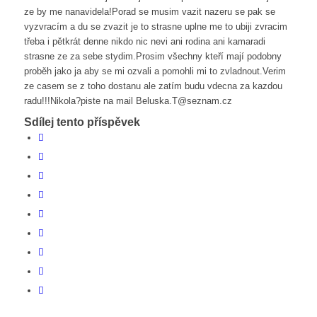
ze by me nanavidela!Porad se musim vazit nazeru se pak se
vyzvracím a du se zvazit je to strasne uplne me to ubiji zvracim
třeba i pětkrát denne nikdo nic nevi ani rodina ani kamaradi
strasne ze za sebe stydim.Prosim všechny kteří mají podobny
proběh jako ja aby se mi ozvali a pomohli mi to zvladnout.Verim
ze casem se z toho dostanu ale zatím budu vdecna za kazdou
radu!!!Nikola?piste na mail Beluska.T@seznam.cz
Sdílej tento příspěvek