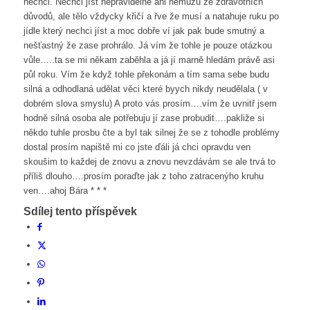
nechci. Nechci jíst nepravidelně ani nemůžu ze zdravotních
důvodů, ale tělo vždycky křičí a řve že musí a natahuje ruku po
jídle který nechci jíst a moc dobře ví jak pak bude smutný a
nešťastný že zase prohrálo. Já vím že tohle je pouze otázkou
vůle…..ta se mi někam zaběhla a já jí marně hledám právě asi
půl roku. Vím že když tohle překonám a tím sama sebe budu
silná a odhodlaná udělat věci které byych nikdy neudělala ( v
dobrém slova smyslu) A proto vás prosím….vím že uvnitř jsem
hodně silná osoba ale potřebuju jí zase probudit….pakliže si
někdo tuhle prosbu čte a byl tak silnej že se z tohodle problémy
dostal prosím napiště mi co jste ďáli já chci opravdu ven
skoušim to každej de znovu a znovu nevzdávám se ale trvá to
příliš dlouho….prosím poraďte jak z toho zatracenýho kruhu
ven….ahoj Bára * * *
Sdílej tento příspěvek