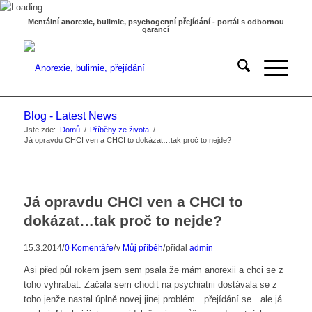
Mentální anorexie, bulimie, psychogenní přejídání - portál s odbornou
garancí
Blog - Latest News
Jste zde:
Domů
/
Příběhy ze života
/
Já opravdu CHCI ven a CHCI to dokázat…tak proč to nejde?
Já opravdu CHCI ven a CHCI to
dokázat…tak proč to nejde?
/
/
/
15.3.2014
0 Komentáře
v
Můj příběh
přidal
admin
Asi před půl rokem jsem sem psala že mám anorexii a chci se z
toho vyhrabat. Začala sem chodit na psychiatrii dostávala se z
toho jenže nastal úplně novej jinej problém…přejídání se…ale já