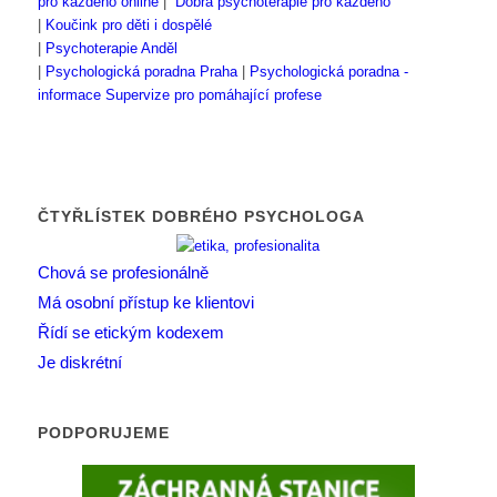
pro každého online
|
Dobrá psychoterapie pro každého
|
Koučink pro děti i dospělé
|
Psychoterapie Anděl
|
Psychologická poradna Praha
|
Psychologická poradna -
informace
Supervize pro pomáhající profese
ČTYŘLÍSTEK DOBRÉHO PSYCHOLOGA
Chová se profesionálně
Má osobní přístup ke klientovi
Řídí se etickým kodexem
Je diskrétní
PODPORUJEME