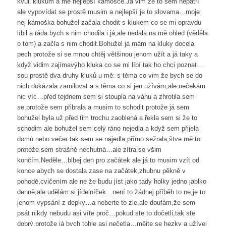
kvůli klukům a mé nejlepší kámošce.Já vim že to sem nepatří
ale vypovídat se prostě musim a nejlepší je to slovama…moje
nej kámoška bohužel začala chodit s klukem co se mi opravdu
líbil a ráda bych s nim chodila i já,ale nedala na mě ohled (věděla
o tom) a začla s nim chodit.Bohužel já mám na kluky docela
pech protože si se mnou chtěj většinou jenom užít a já taky a
když vidim zajímavýho kluka co se mi líbí tak ho chci poznat…
sou prostě dva druhy kluků u mě: s těma co vim že bych se do
nich dokázala zamilovat a s těma co si jen užívám,ale nečekám
nic víc…před tejdnem sem si stoupla na váhu a zhrotila sem
se,protože sem přibrala a musim to schodit protože já sem
bohužel byla už před tim trochu zaoblená a řekla sem si že to
schodim ale bohužel sem celý ráno nejedla a když sem přijela
domů nebo večer tak sem se najedla,přímo sežrala,štve mě to
protože sem strašně nechutná…ale zítra se všim
končím.Neděle…blbej den pro začátek ale já to musim vzít od
konce abych se dostala zase na začátek,zhubnu pěkně v
pohodě,cvičením ale ne že budu jíst jako tady holky jedno jablko
denně,ale udělám si jídelníček…není to žádnej příběh to ne,je to
jenom vypsání z depky…a neberte to zle,ale doufám,že sem
psát nikdy nebudu asi víte proč…pokud ste to dočetli,tak ste
dobrý,protože já bych tohle asi nečetla…mějte se hezky a užívej