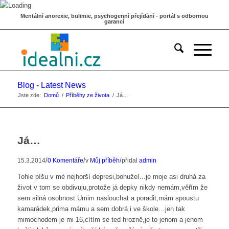
Mentální anorexie, bulimie, psychogenní přejídání - portál s odbornou
garancí
Blog - Latest News
Jste zde:
Domů
/
Příběhy ze života
/
Já…
Já…
/
/
/
15.3.2014
0 Komentáře
v
Můj příběh
přidal
admin
Tohle píšu v mé nejhorší depresi,bohužel…je moje asi druhá za
život v tom se obdivuju,protože já depky nikdy nemám,věřím že
sem silná osobnost.Umim naslouchat a poradit,mám spoustu
kamarádek,prima mámu a sem dobrá i ve škole…jen tak
mimochodem je mi 16,cítím se ted hrozně,je to jenom a jenom