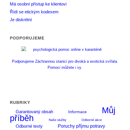
Má osobní přístup ke klientovi
Řídí se etickým kodexem
Je diskrétní
PODPORUJEME
Podporujeme Záchrannou stanici pro divoká a exotická zvířata.
Pomoci můžete i vy.
RUBRIKY
Můj
Garantovaný obsah
Informace
příběh
Naše služby
Odborné akce
Poruchy příjmu potravy
Odborné texty