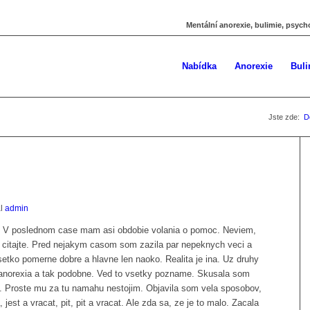
Mentální anorexie, bulimie, psych
Nabídka
Anorexie
Buli
Jste zde:
D
al
admin
m. V poslednom case mam asi obdobie volania o pomoc. Neviem,
 citajte. Pred nejakym casom som zazila par nepeknych veci a
setko pomerne dobre a hlavne len naoko. Realita je ina. Uz druhy
anorexia a tak podobne. Ved to vsetky pozname. Skusala som
l. Proste mu za tu namahu nestojim. Objavila som vela sposobov,
a, jest a vracat, pit, pit a vracat. Ale zda sa, ze je to malo. Zacala