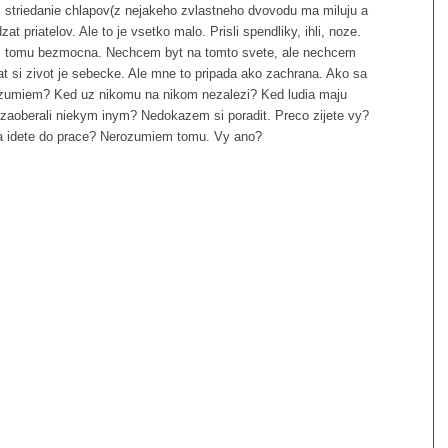
ti, striedanie chlapov(z nejakeho zvlastneho dvovodu ma miluju a
t priatelov. Ale to je vsetko malo. Prisli spendliky, ihli, noze.
oci tomu bezmocna. Nechcem byt na tomto svete, ale nechcem
at si zivot je sebecke. Ale mne to pripada ako zachrana. Ako sa
zumiem? Ked uz nikomu na nikom nezalezi? Ked ludia maju
a zaoberali niekym inym? Nedokazem si poradit. Preco zijete vy?
a idete do prace? Nerozumiem tomu. Vy ano?