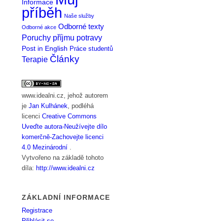
Informace
příběh
Naše služby
Odborné texty
Odborné akce
Poruchy příjmu potravy
Post in English
Práce studentů
Články
Terapie
www.idealni.cz
, jehož autorem
je
Jan Kulhánek
, podléhá
licenci
Creative Commons
Uveďte autora-Neužívejte dílo
komerčně-Zachovejte licenci
4.0 Mezinárodní
.
Vytvořeno na základě tohoto
díla:
http://www.idealni.cz
ZÁKLADNÍ INFORMACE
Registrace
Přihlásit se