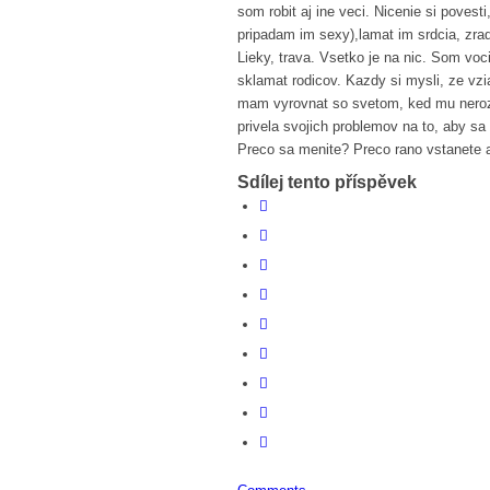
som robit aj ine veci. Nicenie si poves
pripadam im sexy),lamat im srdcia, zradza
Lieky, trava. Vsetko je na nic. Som v
sklamat rodicov. Kazdy si mysli, ze vzi
mam vyrovnat so svetom, ked mu nero
privela svojich problemov na to, aby s
Preco sa menite? Preco rano vstanete 
Sdílej tento příspěvek