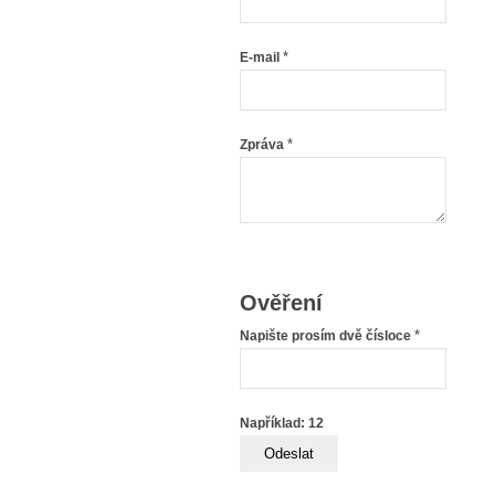
*
E-mail
*
Zpráva
Ověření
*
Napište prosím dvě čísloce
Například: 12