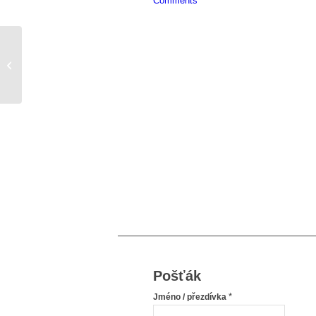
Comments
**Jsem jedna z vás**
Pošťák
*
Jméno / přezdívka