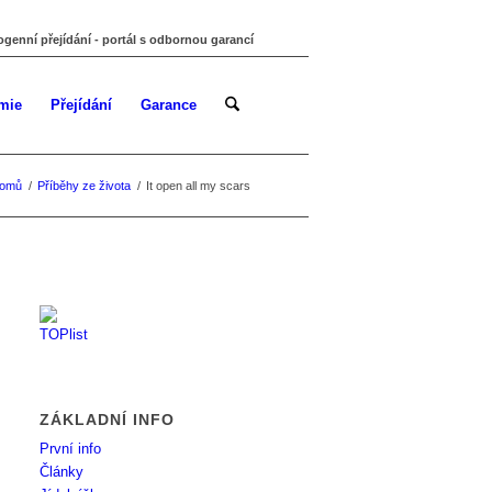
ogenní přejídání - portál s odbornou garancí
mie
Přejídání
Garance
omů
/
Příběhy ze života
/
It open all my scars
ZÁKLADNÍ INFO
První info
Články