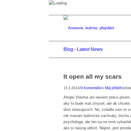
Blog - Latest News
It open all my scars
/
/
/
15.3.2014
0 Komentáře
v
Můj příběh
přid
Ahojte Vlastne ani neviem preco pise
aky to bude mat zmysel, ale ak chcete,
dost stresujucich. No, zvladla som to v
rok mavam bulimicke zachvaty, trochu 
psychologa, ale ten sa na mna vykasla
ako si naozaj ublizit. Nejest, jest privel