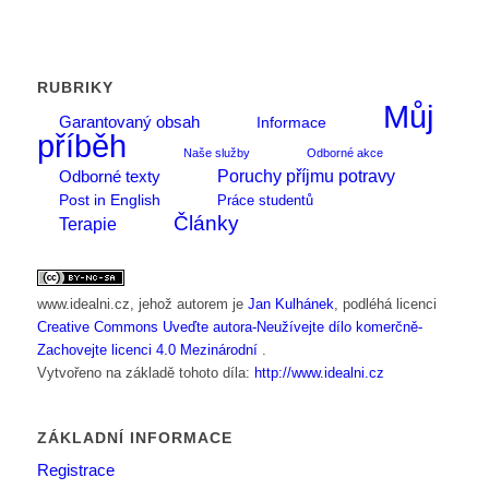
RUBRIKY
Můj
Garantovaný obsah
Informace
příběh
Naše služby
Odborné akce
Poruchy příjmu potravy
Odborné texty
Post in English
Práce studentů
Články
Terapie
www.idealni.cz
, jehož autorem je
Jan Kulhánek
, podléhá licenci
Creative Commons Uveďte autora-Neužívejte dílo komerčně-
Zachovejte licenci 4.0 Mezinárodní
.
Vytvořeno na základě tohoto díla:
http://www.idealni.cz
ZÁKLADNÍ INFORMACE
Registrace