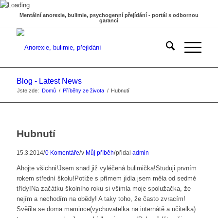
Mentální anorexie, bulimie, psychogenní přejídání - portál s odbornou
garancí
Blog - Latest News
Jste zde:
Domů
/
Příběhy ze života
/
Hubnutí
Hubnutí
/
/
/
15.3.2014
0 Komentáře
v
Můj příběh
přidal
admin
Ahojte všichni!Jsem snad již vyléčená bulimička!Studuji prvním
rokem střední školu!Potíže s přímem jídla jsem měla od sedmé
třídy!Na začátku školního roku si všimla moje spolužačka, že
nejím a nechodím na obědy! A taky toho, že často zvracím!
Svěřila se doma mamince(vychovatelka na internátě a učitelka)