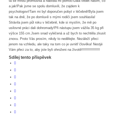
ta se mnou promluvila a nabídla mi pomoc!Dala vědět našim, co
a jak!Pak jsme se spolu domluvili, že zajdem k
psychologovi!Tam mi byl doporučen pobyt v léčebně!Byla jsem
tak na dně, že po domluvě s mými rodiči jsem souhlasila!
Strávila jsem půl roku v léčebně, kde si myslím, že mě po
usilovné práci dali dohromady!Při nástupu jsem vážila 35 kg při
výšce 155 cm.Jsem snad vyléčená a už bych to nechtěla zkusit
znovu. Proto Vás prosím, nikdy to nedělejte. Nezáleží přeci
jenom na vzhledu, ale taky na tom co je uvnitř člověka! Nestjé
Vám přeci za to, aby jste byli ohroženi na životě!!!!!!!!!!!!!!!!!!
Sdílej tento příspěvek