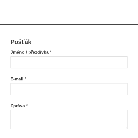
Pošťák
Jméno / přezdívka
*
E-mail
*
Zpráva
*