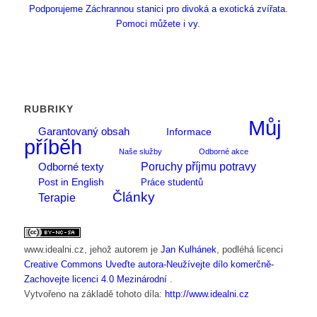
Podporujeme Záchrannou stanici pro divoká a exotická zvířata.
Pomoci můžete i vy.
RUBRIKY
Můj
Garantovaný obsah
Informace
příběh
Naše služby
Odborné akce
Poruchy příjmu potravy
Odborné texty
Post in English
Práce studentů
Články
Terapie
www.idealni.cz
, jehož autorem je
Jan Kulhánek
, podléhá licenci
Creative Commons Uveďte autora-Neužívejte dílo komerčně-
Zachovejte licenci 4.0 Mezinárodní
.
Vytvořeno na základě tohoto díla:
http://www.idealni.cz