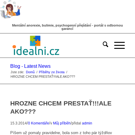
Mentální anorexie, bulimie, psychogenní přejídání - portál s odbornou
garancí
Blog - Latest News
Jste zde:
Domů
/
Příběhy ze života
/
HROZNE CHCEM PRESTAŤ!!!ALE AKO???
HROZNE CHCEM PRESTAŤ!!!ALE
AKO???
/
/
/
15.3.2014
0 Komentáře
v
Můj příběh
přidal
admin
Píšem už pomaly pravidelne, bola som z toho pár týždňov