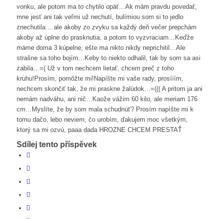
vonku, ale potom ma to chytilo opäť…Ak mám pravdu povedať,
mne jesť ani tak veľmi už nechutí, bulímiou som si to jedlo
znechutila… ale akoby zo zvyku sa každý deň večer prepchám
akoby až úplne do prasknutia, a potom to vyzvraciam…Keďže
máme doma 3 kúpelne, ešte ma nikto nikdy neprichitil…Ale
strašne sa toho bojím…Keby to niekto odhalil, tak by som sa asi
zabila…=( Už v tom nechcem lietať, chcem preč z toho
kruhu!Prosím, pomôžte mi!Napíšte mi vaše rady, prosííím,
nechcem skončiť tak, že mi praskne žalúdok…=((( A pritom ja ani
nemám nadváhu, ani nič…Kaože vážim 60 kilo, ale meriam 176
cm…Myslíte, že by som mala schudnúť? Prosím napíšte mi k
tomu dačo, lebo neviem, čo urobím, ďakujem moc všetkým,
ktorý sa mi ozvú, paaa dada HROZNE CHCEM PRESTAŤ
Sdílej tento příspěvek