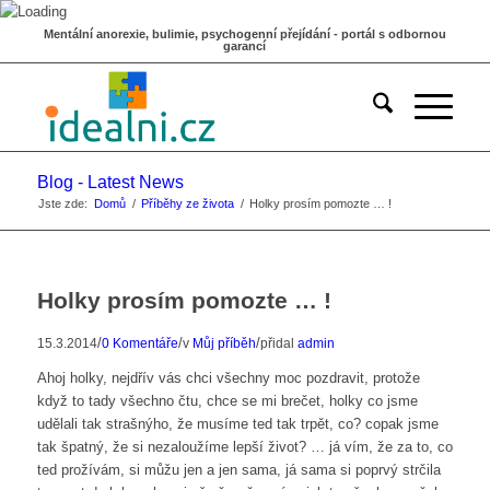
Mentální anorexie, bulimie, psychogenní přejídání - portál s odbornou
garancí
Blog - Latest News
Jste zde:
Domů
/
Příběhy ze života
/
Holky prosím pomozte … !
Holky prosím pomozte … !
/
/
/
15.3.2014
0 Komentáře
v
Můj příběh
přidal
admin
Ahoj holky, nejdřív vás chci všechny moc pozdravit, protože
když to tady všechno čtu, chce se mi brečet, holky co jsme
udělali tak strašnýho, že musíme ted tak trpět, co? copak jsme
tak špatný, že si nezaloužíme lepší život? … já vím, že za to, co
ted prožívám, si můžu jen a jen sama, já sama si poprvý strčila