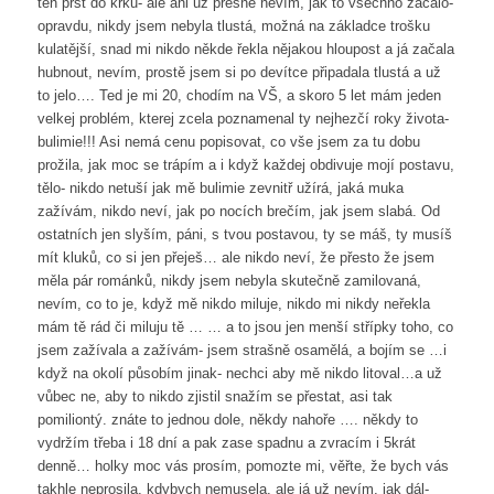
ten prst do krku- ale ani už přesně nevím, jak to všechno začalo-
opravdu, nikdy jsem nebyla tlustá, možná na základce trošku
kulatější, snad mi nikdo někde řekla nějakou hloupost a já začala
hubnout, nevím, prostě jsem si po devítce připadala tlustá a už
to jelo…. Ted je mi 20, chodím na VŠ, a skoro 5 let mám jeden
velkej problém, kterej zcela poznamenal ty nejhezčí roky života-
bulimie!!! Asi nemá cenu popisovat, co vše jsem za tu dobu
prožila, jak moc se trápím a i když každej obdivuje mojí postavu,
tělo- nikdo netuší jak mě bulimie zevnitř užírá, jaká muka
zažívám, nikdo neví, jak po nocích brečím, jak jsem slabá. Od
ostatních jen slyším, páni, s tvou postavou, ty se máš, ty musíš
mít kluků, co si jen přeješ… ale nikdo neví, že přesto že jsem
měla pár románků, nikdy jsem nebyla skutečně zamilovaná,
nevím, co to je, když mě nikdo miluje, nikdo mi nikdy neřekla
mám tě rád či miluju tě … … a to jsou jen menší střípky toho, co
jsem zažívala a zažívám- jsem strašně osamělá, a bojím se …i
když na okolí působím jinak- nechci aby mě nikdo litoval…a už
vůbec ne, aby to nikdo zjistil snažím se přestat, asi tak
pomiliontý. znáte to jednou dole, někdy nahoře …. někdy to
vydržím třeba i 18 dní a pak zase spadnu a zvracím i 5krát
denně… holky moc vás prosím, pomozte mi, věřte, že bych vás
takhle neprosila, kdybych nemusela, ale já už nevím, jak dál-