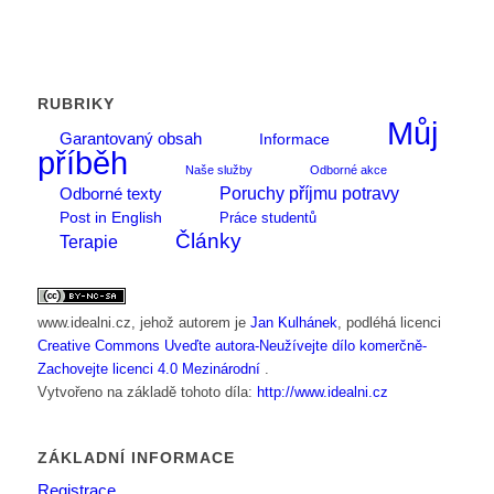
RUBRIKY
Můj
Garantovaný obsah
Informace
příběh
Naše služby
Odborné akce
Poruchy příjmu potravy
Odborné texty
Post in English
Práce studentů
Články
Terapie
www.idealni.cz
, jehož autorem je
Jan Kulhánek
, podléhá licenci
Creative Commons Uveďte autora-Neužívejte dílo komerčně-
Zachovejte licenci 4.0 Mezinárodní
.
Vytvořeno na základě tohoto díla:
http://www.idealni.cz
ZÁKLADNÍ INFORMACE
Registrace