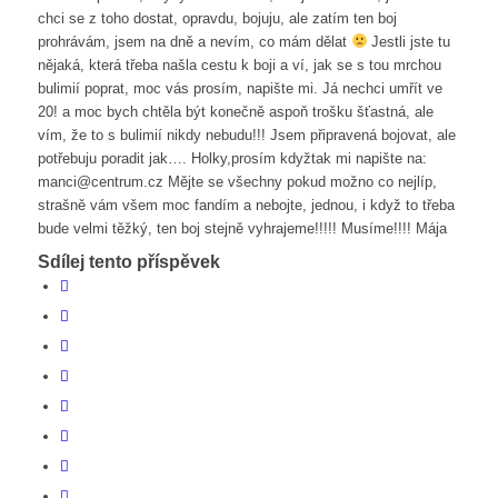
chci se z toho dostat, opravdu, bojuju, ale zatím ten boj
prohrávám, jsem na dně a nevím, co mám dělat
Jestli jste tu
nějaká, která třeba našla cestu k boji a ví, jak se s tou mrchou
bulimií poprat, moc vás prosím, napište mi. Já nechci umřít ve
20! a moc bych chtěla být konečně aspoň trošku šťastná, ale
vím, že to s bulimií nikdy nebudu!!! Jsem připravená bojovat, ale
potřebuju poradit jak…. Holky,prosím kdyžtak mi napište na:
manci@centrum.cz Mějte se všechny pokud možno co nejlíp,
strašně vám všem moc fandím a nebojte, jednou, i když to třeba
bude velmi těžký, ten boj stejně vyhrajeme!!!!! Musíme!!!! Mája
Sdílej tento příspěvek