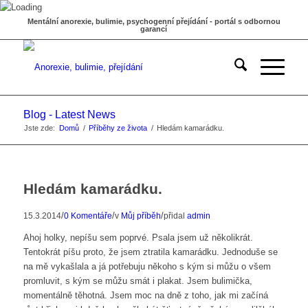
Mentální anorexie, bulimie, psychogenní přejídání - portál s odbornou
garancí
Blog - Latest News
Jste zde:
Domů
/
Příběhy ze života
/
Hledám kamarádku.
Hledám kamarádku.
/
/
/
15.3.2014
0 Komentáře
v
Můj příběh
přidal
admin
Ahoj holky, nepíšu sem poprvé. Psala jsem už několikrát.
Tentokrát píšu proto, že jsem ztratila kamarádku. Jednoduše se
na mě vykašlala a já potřebuju někoho s kým si můžu o všem
promluvit, s kým se můžu smát i plakat. Jsem bulimička,
momentálně těhotná. Jsem moc na dně z toho, jak mi začíná