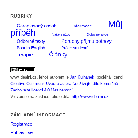
RUBRIKY
Můj
Garantovaný obsah
Informace
příběh
Naše služby
Odborné akce
Poruchy příjmu potravy
Odborné texty
Post in English
Práce studentů
Články
Terapie
www.idealni.cz
, jehož autorem je
Jan Kulhánek
, podléhá licenci
Creative Commons Uveďte autora-Neužívejte dílo komerčně-
Zachovejte licenci 4.0 Mezinárodní
.
Vytvořeno na základě tohoto díla:
http://www.idealni.cz
ZÁKLADNÍ INFORMACE
Registrace
Přihlásit se