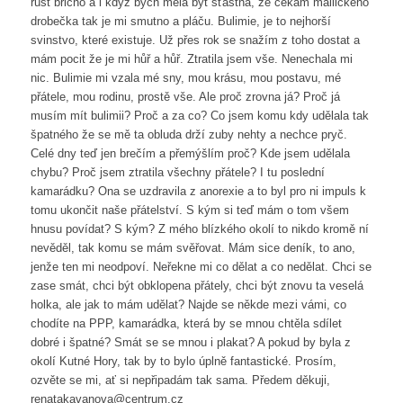
růst břicho a i když bych měla být šťastná, že čekám malilčkého
drobečka tak je mi smutno a pláču. Bulimie, je to nejhorší
svinstvo, které existuje. Už přes rok se snažím z toho dostat a
mám pocit že je mi hůř a hůř. Ztratila jsem vše. Nenechala mi
nic. Bulimie mi vzala mé sny, mou krásu, mou postavu, mé
přátele, mou rodinu, prostě vše. Ale proč zrovna já? Proč já
musím mít bulimii? Proč a za co? Co jsem komu kdy udělala tak
špatného že se mě ta obluda drží zuby nehty a nechce pryč.
Celé dny teď jen brečím a přemýšlím proč? Kde jsem udělala
chybu? Proč jsem ztratila všechny přátele? I tu poslední
kamarádku? Ona se uzdravila z anorexie a to byl pro ni impuls k
tomu ukončit naše přátelství. S kým si teď mám o tom všem
hnusu povídat? S kým? Z mého blízkého okolí to nikdo kromě ní
nevěděl, tak komu se mám svěřovat. Mám sice deník, to ano,
jenže ten mi neodpoví. Neřekne mi co dělat a co nedělat. Chci se
zase smát, chci být obklopena přátely, chci být znovu ta veselá
holka, ale jak to mám udělat? Najde se někde mezi vámi, co
chodíte na PPP, kamarádka, která by se mnou chtěla sdílet
dobré i špatné? Smát se se mnou i plakat? A pokud by byla z
okolí Kutné Hory, tak by to bylo úplně fantastické. Prosím,
ozvěte se mi, ať si nepřipadám tak sama. Předem děkuji,
renatakavanova@centrum.cz