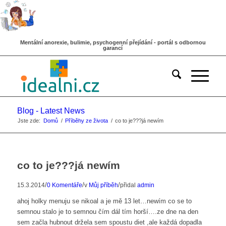
Mentální anorexie, bulimie, psychogenní přejídání - portál s odbornou
garancí
Blog - Latest News
Jste zde:
Domů
/
Příběhy ze života
/
co to je???já newím
co to je???já newím
/
/
/
15.3.2014
0 Komentáře
v
Můj příběh
přidal
admin
ahoj holky menuju se nikoal a je mě 13 let…newím co se to
semnou stalo je to semnou čím dál tím horší….ze dne na den
sem začla hubnout držela sem spoustu diet ,ale každá dopadla