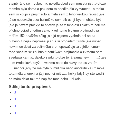
stejně ráno sem vubec nic nejedla obed sem musela jíst ,protože
mamka byla doma a pak sem to hnedka šla vyzvracet…a tedka
sem si koupila projímadlo a mela sem z toho welikou radost ,ale
já se nepowažuju za bulimičku sem blb asi jí bych i chtela být
,ale já newim proč?je to špatný já se z toho asi zblázním bolí mě
břichno pořád chodím za wc kvuli tomu blbýmu projímadlu já
měřím 152 a vážím 42kg ,ale já nejsem vychrtlá ani se za
hubenout nejak nepowažuji spíš si přopadám tlustá ,ale vubec
newim co delat za bulimičku s e nepowažuju ,ale jídlo nemám
ráda snažím se zhubnout použíwám projímadlo a zvracím sem
zvedawá kam až daleko zajdu ,protže to já sama newím ….:( ,ale
sem tvrdohlavá když si wezmu neco do hlavy tak du za tím
…..nechci ,aby ze mě byla bumulička nebo anorektička už moje
teta měla anorexii a já ji nechci mít ….. holky když by ste wedili
co mám delat tak mě napište moc dekuju Nikola
Sdílej tento příspěvek