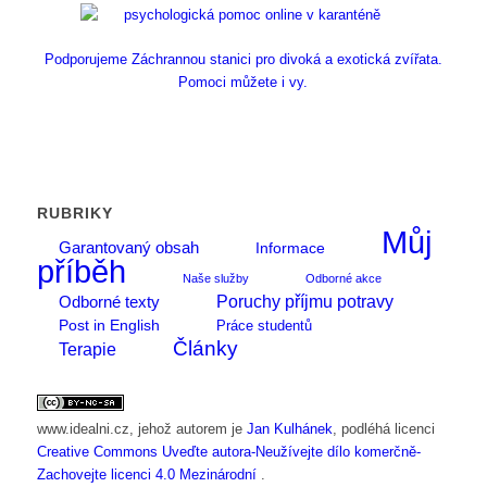
Podporujeme Záchrannou stanici pro divoká a exotická zvířata.
Pomoci můžete i vy.
RUBRIKY
Můj
Garantovaný obsah
Informace
příběh
Naše služby
Odborné akce
Poruchy příjmu potravy
Odborné texty
Post in English
Práce studentů
Články
Terapie
www.idealni.cz
, jehož autorem je
Jan Kulhánek
, podléhá licenci
Creative Commons Uveďte autora-Neužívejte dílo komerčně-
Zachovejte licenci 4.0 Mezinárodní
.