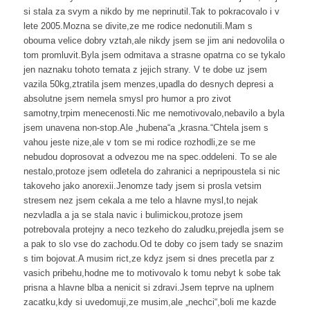
si stala za svym a nikdo by me neprinutil.Tak to pokracovalo i v
lete 2005.Mozna se divite,ze me rodice nedonutili.Mam s
obouma velice dobry vztah,ale nikdy jsem se jim ani nedovolila o
tom promluvit.Byla jsem odmitava a strasne opatrna co se tykalo
jen naznaku tohoto temata z jejich strany. V te dobe uz jsem
vazila 50kg,ztratila jsem menzes,upadla do desnych depresi a
absolutne jsem nemela smysl pro humor a pro zivot
samotny,trpim menecenosti.Nic me nemotivovalo,nebavilo a byla
jsem unavena non-stop.Ale „hubena“a „krasna.“Chtela jsem s
vahou jeste nize,ale v tom se mi rodice rozhodli,ze se me
nebudou doprosovat a odvezou me na spec.oddeleni. To se ale
nestalo,protoze jsem odletela do zahranici a nepripoustela si nic
takoveho jako anorexii.Jenomze tady jsem si prosla vetsim
stresem nez jsem cekala a me telo a hlavne mysl,to nejak
nezvladla a ja se stala navic i bulimickou,protoze jsem
potrebovala protejny a neco tezkeho do zaludku,prejedla jsem se
a pak to slo vse do zachodu.Od te doby co jsem tady se snazim
s tim bojovat.A musim rict,ze kdyz jsem si dnes precetla par z
vasich pribehu,hodne me to motivovalo k tomu nebyt k sobe tak
prisna a hlavne blba a nenicit si zdravi.Jsem teprve na uplnem
zacatku,kdy si uvedomuji,ze musim,ale „nechci“,boli me kazde