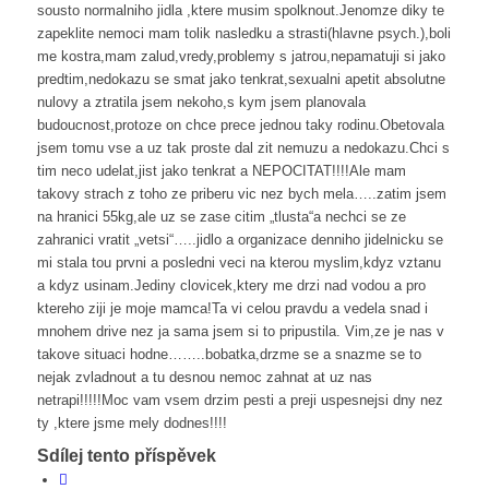
sousto normalniho jidla ,ktere musim spolknout.Jenomze diky te
zapeklite nemoci mam tolik nasledku a strasti(hlavne psych.),boli
me kostra,mam zalud,vredy,problemy s jatrou,nepamatuji si jako
predtim,nedokazu se smat jako tenkrat,sexualni apetit absolutne
nulovy a ztratila jsem nekoho,s kym jsem planovala
budoucnost,protoze on chce prece jednou taky rodinu.Obetovala
jsem tomu vse a uz tak proste dal zit nemuzu a nedokazu.Chci s
tim neco udelat,jist jako tenkrat a NEPOCITAT!!!!Ale mam
takovy strach z toho ze priberu vic nez bych mela…..zatim jsem
na hranici 55kg,ale uz se zase citim „tlusta“a nechci se ze
zahranici vratit „vetsi“…..jidlo a organizace denniho jidelnicku se
mi stala tou prvni a posledni veci na kterou myslim,kdyz vztanu
a kdyz usinam.Jediny clovicek,ktery me drzi nad vodou a pro
ktereho ziji je moje mamca!Ta vi celou pravdu a vedela snad i
mnohem drive nez ja sama jsem si to pripustila. Vim,ze je nas v
takove situaci hodne……..bobatka,drzme se a snazme se to
nejak zvladnout a tu desnou nemoc zahnat at uz nas
netrapi!!!!!Moc vam vsem drzim pesti a preji uspesnejsi dny nez
ty ,ktere jsme mely dodnes!!!!
Sdílej tento příspěvek