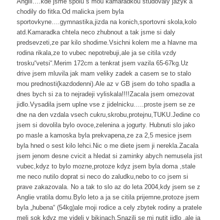
Anglii….kde jsme spolu s mou kamaradkou studovaly jazyk a
chodily do fitka.Od malicka jsem byla
sportovkyne….gymnastika,jizda na konich,sportovni skola,kolo
atd.Kamaradka chtela neco zhubnout a tak jsme si daly
predsevzeti,ze par kilo shodime.Vsichni kolem me a hlavne ma
rodina rikala,ze to vubec nepotrebuji,ale ja se citila vzdy
trosku“vetsi“.Merim 172cm a tenkrat jsem vazila 65-67kg.Uz
drive jsem mluvila jak mam veliky zadek a casem se to stalo
mou prednosti(kazdodenni).Ale az v GB jsem do toho spadla a
dnes bych si za to nejradeji vyliskala!!!!Zacala jsem omezovat
jidlo.Vysadila jsem uplne vse z jidelnicku…..proste jsem se ze
dne na den vzdala vsech cukru,skrobu,protejnu,TUKU.Jedine co
jsem si dovolila bylo ovoce,zelenina a jogurty. Hubnuti slo jako
po masle a kamoska byla prekvapena,ze za 2,5 mesice jsem
byla hned o sest kilo lehci.Nic o me diete jsem ji nerekla.Zacala
jsem jenom desne cvicit a hledat si zaminky abych nemusela jist
vubec,kdyz to bylo mozne,protoze kdyz jsem byla doma ,stale
me neco nutilo doprat si neco do zaludku,nebo to co jsem si
prave zakazovala. No a tak to slo az do leta 2004,kdy jsem se z
Anglie vratila domu.Bylo leto a ja se citila prijemne,protoze jsem
byla „hubena“ (54kg)ale moji rodice a cely zbytek rodiny a pratele
meli sok kdyz me videli v bikinach.Snazili se mi nutit jidlo ,ale ja