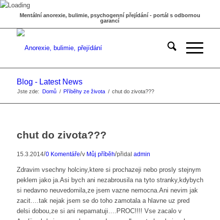
Mentální anorexie, bulimie, psychogenní přejídání - portál s odbornou
garancí
Blog - Latest News
Jste zde:
Domů
/
Příběhy ze života
/
chut do zivota???
chut do zivota???
/
/
/
15.3.2014
0 Komentáře
v
Můj příběh
přidal
admin
Zdravim vsechny holciny,ktere si prochazeji nebo prosly stejnym
peklem jako ja.Asi bych ani nezabrousila na tyto stranky,kdybych
si nedavno neuvedomila,ze jsem vazne nemocna.Ani nevim jak
zacit….tak nejak jsem se do toho zamotala a hlavne uz pred
delsi dobou,ze si ani nepamatuji….PROC!!!! Vse zacalo v