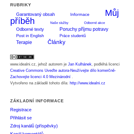
RUBRIKY
Můj
Garantovaný obsah
Informace
příběh
Naše služby
Odborné akce
Poruchy příjmu potravy
Odborné texty
Post in English
Práce studentů
Články
Terapie
www.idealni.cz
, jehož autorem je
Jan Kulhánek
, podléhá licenci
Creative Commons Uveďte autora-Neužívejte dílo komerčně-
Zachovejte licenci 4.0 Mezinárodní
.
Vytvořeno na základě tohoto díla:
http://www.idealni.cz
ZÁKLADNÍ INFORMACE
Registrace
Přihlásit se
Zdroj kanálů (příspěvky)
Kanál komentářů