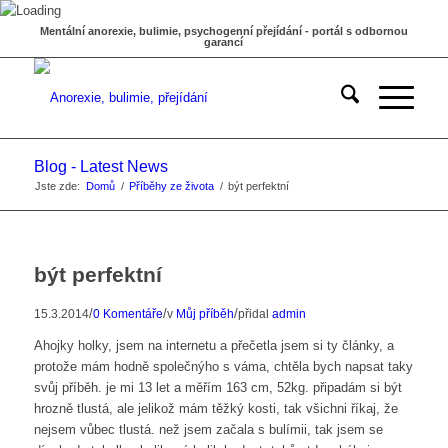
Mentální anorexie, bulimie, psychogenní přejídání - portál s odbornou
garancí
Blog - Latest News
Jste zde:
Domů
/
Příběhy ze života
/
být perfektní
být perfektní
/
/
/
15.3.2014
0 Komentáře
v
Můj příběh
přidal
admin
Ahojky holky, jsem na internetu a přečetla jsem si ty články, a
protože mám hodně společnýho s váma, chtěla bych napsat taky
svůj příběh. je mi 13 let a měřím 163 cm, 52kg. připadám si být
hrozně tlustá, ale jelikož mám těžký kosti, tak všichni říkaj, že
nejsem vůbec tlustá. než jsem začala s bulímii, tak jsem se