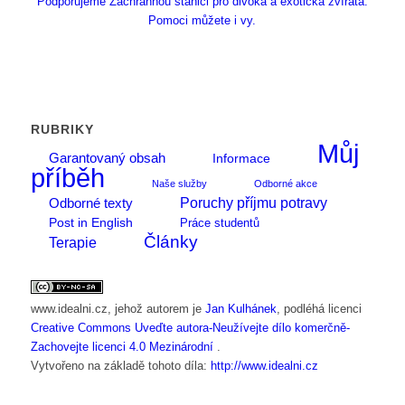
Podporujeme Záchrannou stanici pro divoká a exotická zvířata.
Pomoci můžete i vy.
RUBRIKY
Můj
Garantovaný obsah
Informace
příběh
Naše služby
Odborné akce
Poruchy příjmu potravy
Odborné texty
Post in English
Práce studentů
Články
Terapie
www.idealni.cz
, jehož autorem je
Jan Kulhánek
, podléhá licenci
Creative Commons Uveďte autora-Neužívejte dílo komerčně-
Zachovejte licenci 4.0 Mezinárodní
.
Vytvořeno na základě tohoto díla:
http://www.idealni.cz