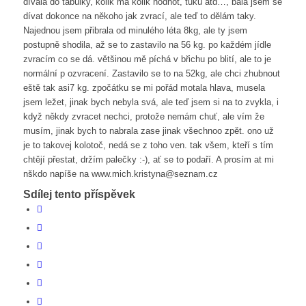
dívala do tabulky, kolik má kolik hodnot, tuků atd…, bála jsem se
dívat dokonce na někoho jak zvrací, ale teď to dělám taky.
Najednou jsem přibrala od minulého léta 8kg, ale ty jsem
postupně shodila, až se to zastavilo na 56 kg. po každém jídle
zvracím co se dá. většinou mě píchá v břichu po blití, ale to je
normální p ozvracení. Zastavilo se to na 52kg, ale chci zhubnout
eště tak asi7 kg. zpočátku se mi pořád motala hlava, musela
jsem ležet, jinak bych nebyla svá, ale teď jsem si na to zvykla, i
když někdy zvracet nechci, protože nemám chuť, ale vím že
musím, jinak bych to nabrala zase jinak všechnoo zpět. ono už
je to takovej kolotoč, nedá se z toho ven. tak všem, kteří s tím
chtějí přestat, držím palečky :-), ať se to podaří. A prosím at mi
nškdo napíše na www.mich.kristyna@seznam.cz
Sdílej tento příspěvek