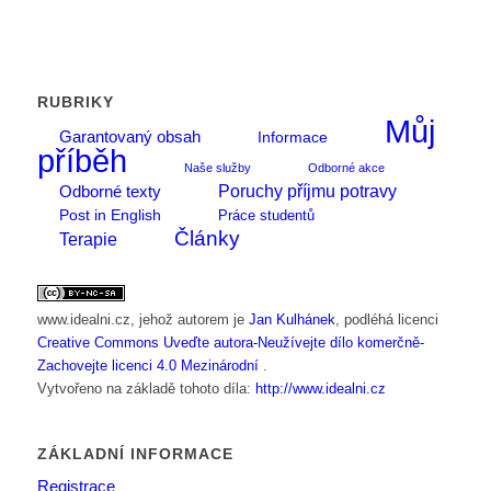
RUBRIKY
Můj
Garantovaný obsah
Informace
příběh
Naše služby
Odborné akce
Poruchy příjmu potravy
Odborné texty
Post in English
Práce studentů
Články
Terapie
www.idealni.cz
, jehož autorem je
Jan Kulhánek
, podléhá licenci
Creative Commons Uveďte autora-Neužívejte dílo komerčně-
Zachovejte licenci 4.0 Mezinárodní
.
Vytvořeno na základě tohoto díla:
http://www.idealni.cz
ZÁKLADNÍ INFORMACE
Registrace