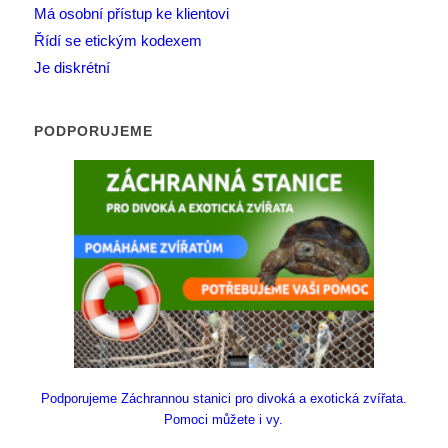
Má osobní přístup ke klientovi
Řídí se etickým kodexem
Je diskrétní
PODPORUJEME
Podporujeme Záchrannou stanici pro divoká a exotická zvířata.
Pomoci můžete i vy.