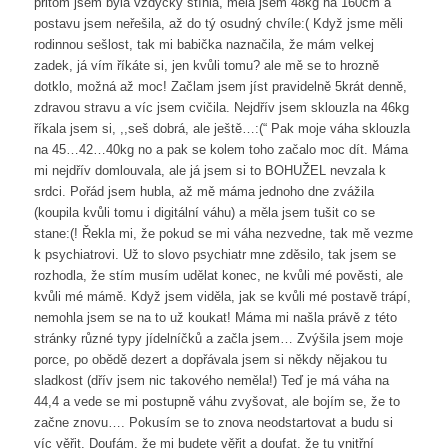
přitom jsem byla vždycky štíhlá, měla jsem 48kg na 160cm a
postavu jsem neřešila, až do tý osudný chvíle:( Když jsme měli
rodinnou sešlost, tak mi babička naznačila, že mám velkej
zadek, já vím říkáte si, jen kvůli tomu? ale mě se to hrozně
dotklo, možná až moc! Začlam jsem jíst pravidelně 5krát denně,
zdravou stravu a víc jsem cvičila. Nejdřív jsem sklouzla na 46kg
říkala jsem si, ,,seš dobrá, ale ještě…:(“ Pak moje váha sklouzla
na 45…42…40kg no a pak se kolem toho začalo moc dít. Máma
mi nejdřív domlouvala, ale já jsem si to BOHUŽEL nevzala k
srdci. Pořád jsem hubla, až mě máma jednoho dne zvážila
(koupila kvůli tomu i digitální váhu) a měla jsem tušit co se
stane:(! Řekla mi, že pokud se mi váha nezvedne, tak mě vezme
k psychiatrovi. Už to slovo psychiatr mne zděsilo, tak jsem se
rozhodla, že stím musím udělat konec, ne kvůli mé pověsti, ale
kvůli mé mámě. Když jsem viděla, jak se kvůli mé postavě trápí,
nemohla jsem se na to už koukat! Máma mi našla právě z této
stránky různé typy jídelníčků a začla jsem… Zvýšila jsem moje
porce, po obědě dezert a dopřávala jsem si někdy nějakou tu
sladkost (dřív jsem nic takového neměla!) Teď je má váha na
44,4 a vede se mi postupně váhu zvyšovat, ale bojím se, že to
začne znovu…. Pokusím se to znova neodstartovat a budu si
víc věřit. Doufám, že mi budete věřit a doufat, že tu vnitřní