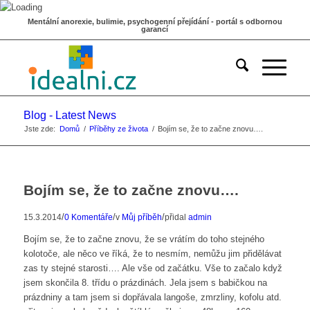
Mentální anorexie, bulimie, psychogenní přejídání - portál s odbornou
garancí
Blog - Latest News
Jste zde:
Domů
/
Příběhy ze života
/
Bojím se, že to začne znovu….
Bojím se, že to začne znovu….
/
/
/
15.3.2014
0 Komentáře
v
Můj příběh
přidal
admin
Bojím se, že to začne znovu, že se vrátím do toho stejného
kolotoče, ale něco ve říká, že to nesmím, nemůžu jim přidělávat
zas ty stejné starosti…. Ale vše od začátku. Vše to začalo když
jsem skončila 8. třídu o prázdinách. Jela jsem s babičkou na
prázdniny a tam jsem si dopřávala langoše, zmrzliny, kofolu atd.