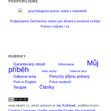
PODPORUJEME
Podporujeme Záchrannou stanici pro divoká a exotická zvířata.
Pomoci můžete i vy.
RUBRIKY
Můj
Garantovaný obsah
Informace
příběh
Naše služby
Odborné akce
Poruchy příjmu potravy
Odborné texty
Post in English
Práce studentů
Články
Terapie
www.idealni.cz
, jehož autorem je
Jan Kulhánek
, podléhá licenci
Creative Commons Uveďte autora-Neužívejte dílo komerčně-