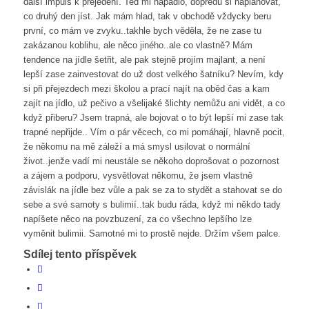
další impuls k přejedení. Ted mi napadlo, dopředu si naplánovat,
co druhý den jíst. Jak mám hlad, tak v obchodě vždycky beru
první, co mám ve zvyku..takhle bych věděla, že ne zase tu
zakázanou koblihu, ale něco jiného..ale co vlastně? Mám
tendence na jídle šetřit, ale pak stejně projím majlant, a není
lepší zase zainvestovat do už dost velkého šatníku? Nevím, kdy
si při přejezdech mezi školou a prací najít na oběd čas a kam
zajít na jídlo, už pečivo a všelijaké šlichty nemůžu ani vidět, a co
když přiberu? Jsem trapná, ale bojovat o to být lepší mi zase tak
trapné nepřijde.. Vím o pár věcech, co mi pomáhají, hlavně pocit,
že někomu na mě záleží a má smysl usilovat o normální
život..jenže vadí mi neustále se někoho doprošovat o pozornost
a zájem a podporu, vysvětlovat někomu, že jsem vlastně
závislák na jídle bez vůle a pak se za to stydět a stahovat se do
sebe a své samoty s bulimií..tak budu ráda, když mi někdo tady
napíšete něco na povzbuzení, za co všechno lepšího lze
vyměnit bulimii. Samotné mi to prostě nejde. Držím všem palce.
Sdílej tento příspěvek