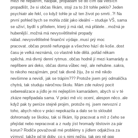
mezi ně nepatřím, naopak, propadám se do čím dál větších
propadlišt, že si občas řikám, stojí za to žít tohle peklo? Jeden
psychiatr ale řekl, co když tohle je už ten život po smrti..?! Na
první pohled bych se mohla zdát jako ideální – studuje VŠ, sama
se uživí, bydlí s přítelem, který ji má rád, má přátele…možná je
hubenější..možná má nevysvětlitelné propady
nálad..nevysvětlitelné finanční výdaje..musí prý moc
pracovat..občas prostě nefunguje a všechno hází do koše..dost
času je velká neznámá, co vlastně kde dělá..pořád někam
spěchá..má divný denní rytmus..občas hodně jí mezi kamarády a
nepřibere ani deko, občas doma vůbec nejí, ale nehubne..sakra,
to nikoho nezajímám, proč tak divně žiju, že si mě nikdo
nevšimne a nevidí, jak se trápím??? Protože jsem prý odmalička
chytrá, tak studuju náročnou školu. Mám zde nulový pocit
seberealizace a jídlo je mi nejlepším kamarádem, abych si v té
zkáze nepřipadala sama. V práci mě víc ocení, alespon něco..ale
když pak ty peníze stejně projim, protože mj. jsem nervozní z
toho, abych něco v práci nepokazila a dalo se to skloubit
dohromady se školou, tak si řikám, líp pracovat a mít z čeho se
přejídat nebo nepracovat a z nudy jíst hromady těstovin za pár
korun? Rodiče považovali mé problémy s jídlem odjakživa za
výmysl, takže od té doby, co s nimi nežiju, tak pro ně ppp