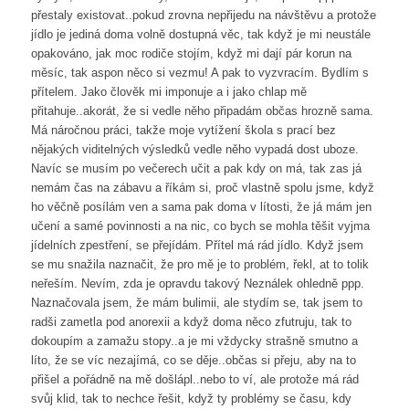
přestaly existovat..pokud zrovna nepřijedu na návštěvu a protože
jídlo je jediná doma volně dostupná věc, tak když je mi neustále
opakováno, jak moc rodiče stojím, když mi dají pár korun na
měsíc, tak aspon něco si vezmu! A pak to vyzvracím. Bydlím s
přítelem. Jako člověk mi imponuje a i jako chlap mě
přitahuje..akorát, že si vedle něho připadám občas hrozně sama.
Má náročnou práci, takže moje vytížení škola s prací bez
nějakých viditelných výsledků vedle něho vypadá dost uboze.
Navíc se musím po večerech učit a pak kdy on má, tak zas já
nemám čas na zábavu a říkám si, proč vlastně spolu jsme, když
ho věčně posílám ven a sama pak doma v lítosti, že já mám jen
učení a samé povinnosti a na nic, co bych se mohla těšit vyjma
jídelních zpestření, se přejídám. Přítel má rád jídlo. Když jsem
se mu snažila naznačit, že pro mě je to problém, řekl, at to tolik
neřeším. Nevím, zda je opravdu takový Neználek ohledně ppp.
Naznačovala jsem, že mám bulimii, ale stydím se, tak jsem to
radši zametla pod anorexii a když doma něco zfutruju, tak to
dokoupím a zamažu stopy..a je mi vždycky strašně smutno a
líto, že se víc nezajímá, co se děje..občas si přeju, aby na to
přišel a pořádně na mě došlápl..nebo to ví, ale protože má rád
svůj klid, tak to nechce řešit, když ty problémy se času, kdy