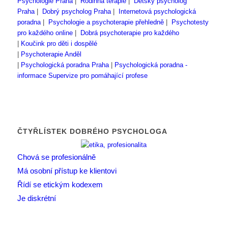
Psychologie Praha
|
Rodinná terapie
|
Dětský psycholog
Praha
|
Dobrý psycholog Praha
|
Internetová psychologická
poradna
|
Psychologie a psychoterapie přehledně
|
Psychotesty
pro každého online
|
Dobrá psychoterapie pro každého
|
Koučink pro děti i dospělé
|
Psychoterapie Anděl
|
Psychologická poradna Praha
|
Psychologická poradna -
informace
Supervize pro pomáhající profese
ČTYŘLÍSTEK DOBRÉHO PSYCHOLOGA
Chová se profesionálně
Má osobní přístup ke klientovi
Řídí se etickým kodexem
Je diskrétní