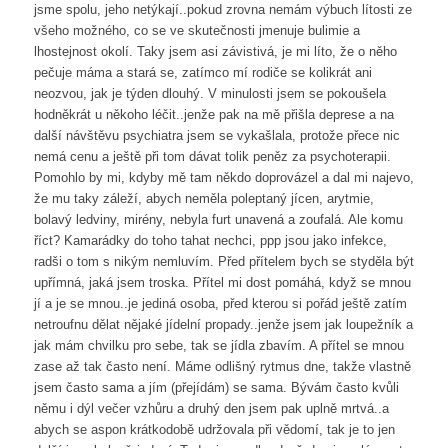
jsme spolu, jeho netýkají..pokud zrovna nemám výbuch lítosti ze
všeho možného, co se ve skutečnosti jmenuje bulimie a
lhostejnost okolí. Taky jsem asi závistivá, je mi líto, že o něho
pečuje máma a stará se, zatímco mí rodiče se kolikrát ani
neozvou, jak je týden dlouhý. V minulosti jsem se pokoušela
hodněkrát u někoho léčit..jenže pak na mě přišla deprese a na
další návštěvu psychiatra jsem se vykašlala, protože přece nic
nemá cenu a ještě při tom dávat tolik peněz za psychoterapii.
Pomohlo by mi, kdyby mě tam někdo doprovázel a dal mi najevo,
že mu taky záleží, abych neměla poleptaný jícen, arytmie,
bolavý ledviny, mirény, nebyla furt unavená a zoufalá. Ale komu
říct? Kamarádky do toho tahat nechci, ppp jsou jako infekce,
radši o tom s nikým nemluvím. Před přítelem bych se styděla být
upřímná, jaká jsem troska. Přítel mi dost pomáhá, když se mnou
jí a je se mnou..je jediná osoba, před kterou si pořád ještě zatím
netroufnu dělat nějaké jídelní propady..jenže jsem jak loupežník a
jak mám chvilku pro sebe, tak se jídla zbavím. A přítel se mnou
zase až tak často není. Máme odlišný rytmus dne, takže vlastně
jsem často sama a jím (přejídám) se sama. Bývám často kvůli
němu i dýl večer vzhůru a druhý den jsem pak uplně mrtvá..a
abych se aspon krátkodobě udržovala při vědomí, tak je to jen