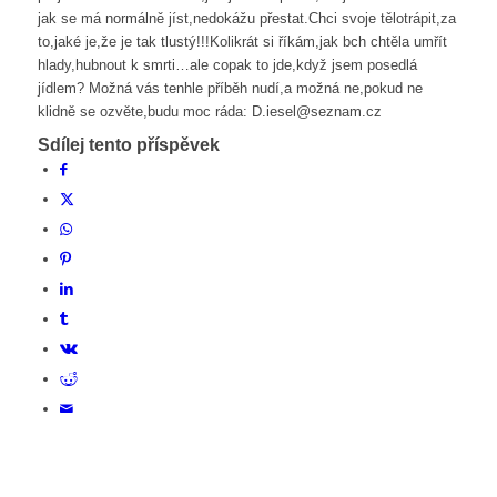
jak se má normálně jíst,nedokážu přestat.Chci svoje tělotrápit,za
to,jaké je,že je tak tlustý!!!Kolikrát si říkám,jak bch chtěla umřít
hlady,hubnout k smrti…ale copak to jde,když jsem posedlá
jídlem? Možná vás tenhle příběh nudí,a možná ne,pokud ne
klidně se ozvěte,budu moc ráda: D.iesel@seznam.cz
Sdílej tento příspěvek