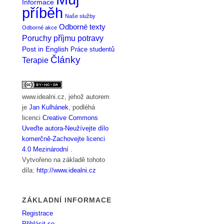
Informace
příběh
Naše služby
Odborné texty
Odborné akce
Poruchy příjmu potravy
Post in English
Práce studentů
Články
Terapie
www.idealni.cz
, jehož autorem
je
Jan Kulhánek
, podléhá
licenci
Creative Commons
Uveďte autora-Neužívejte dílo
komerčně-Zachovejte licenci
4.0 Mezinárodní
.
Vytvořeno na základě tohoto
díla:
http://www.idealni.cz
ZÁKLADNÍ INFORMACE
Registrace
Přihlásit se