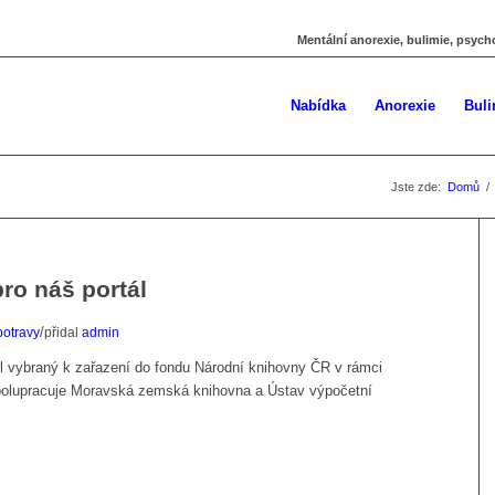
Mentální anorexie, bulimie, psych
Nabídka
Anorexie
Buli
Jste zde:
Domů
/
ro náš portál
/
potravy
přidal
admin
byl vybraný k zařazení do fondu Národní knihovny ČR v rámci
spolupracuje Moravská zemská knihovna a Ústav výpočetní