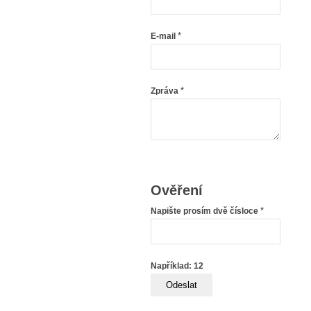
*
E-mail
*
Zpráva
Ověření
*
Napište prosím dvě čísloce
Například: 12