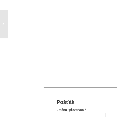
Stahujte program BMI Tester
Pošťák
*
Jméno / přezdívka