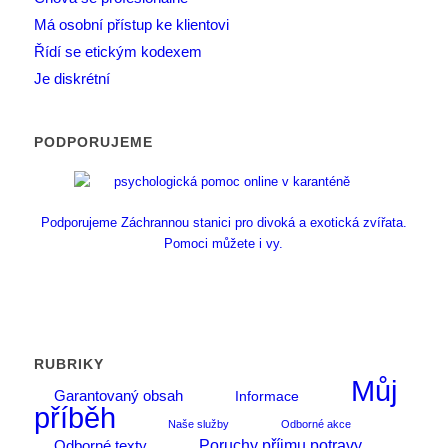
Má osobní přístup ke klientovi
Řídí se etickým kodexem
Je diskrétní
PODPORUJEME
Podporujeme Záchrannou stanici pro divoká a exotická zvířata.
Pomoci můžete i vy.
RUBRIKY
Můj
Garantovaný obsah
Informace
příběh
Naše služby
Odborné akce
Poruchy příjmu potravy
Odborné texty