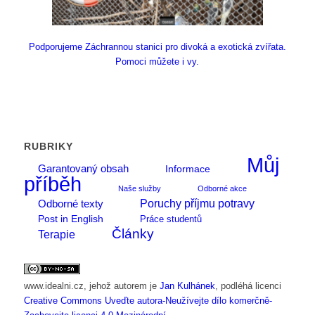
Podporujeme Záchrannou stanici pro divoká a exotická zvířata.
Pomoci můžete i vy.
RUBRIKY
Můj
Garantovaný obsah
Informace
příběh
Naše služby
Odborné akce
Poruchy příjmu potravy
Odborné texty
Post in English
Práce studentů
Články
Terapie
www.idealni.cz
, jehož autorem je
Jan Kulhánek
, podléhá licenci
Creative Commons Uveďte autora-Neužívejte dílo komerčně-