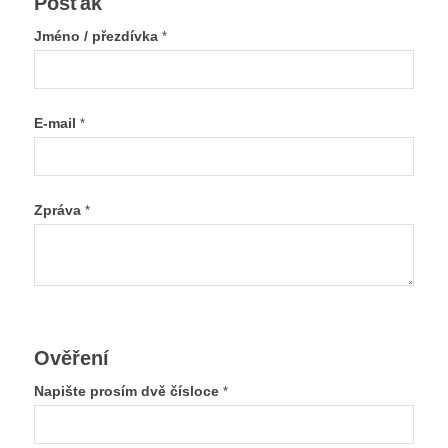
Pošťák
Jméno / přezdívka
*
E-mail
*
Zpráva
*
Ověření
Napište prosím dvě čísloce
*