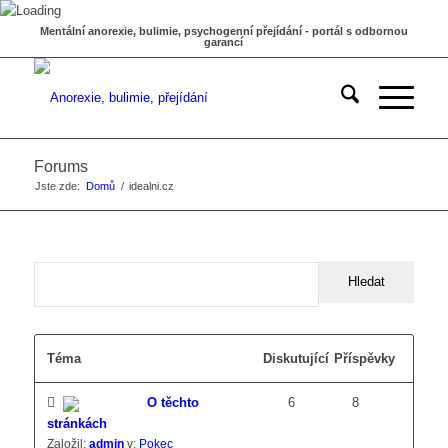
Mentální anorexie, bulimie, psychogenní přejídání - portál s odbornou
garancí
Forums
Jste zde:
Domů
/
idealni.cz
Téma
Diskutující
Příspěvky
O těchto
6
8
stránkách
Založil:
admin
v:
Pokec