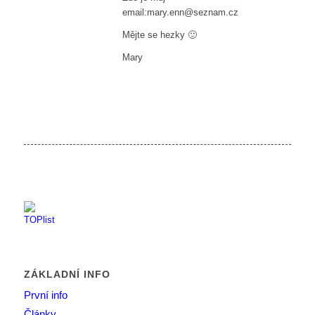
email:mary.enn@seznam.cz
Mějte se hezky 🙂
Mary
ZÁKLADNÍ INFO
První info
Články