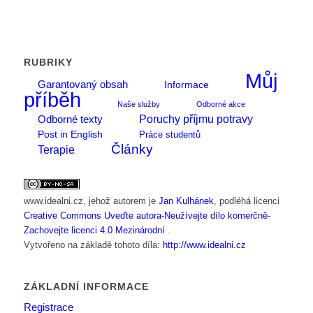
RUBRIKY
Můj
Garantovaný obsah
Informace
příběh
Naše služby
Odborné akce
Poruchy příjmu potravy
Odborné texty
Post in English
Práce studentů
Články
Terapie
www.idealni.cz
, jehož autorem je
Jan Kulhánek
, podléhá licenci
Creative Commons Uveďte autora-Neužívejte dílo komerčně-
Zachovejte licenci 4.0 Mezinárodní
.
Vytvořeno na základě tohoto díla:
http://www.idealni.cz
ZÁKLADNÍ INFORMACE
Registrace