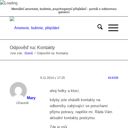
Mentální anorexie, bulimie, psychogenní přejídání - portál s odbornou
garancí
Odpověď na: Kontakty
Jste zde:
Domů
/
Odpověď na: Kontakty
8.11.2014 v 17:25
#14438
ahoj holky a kluci,
Mary
kdyby jste sháněli kontakty na
Účastník
odborníky zabývající se poruchami
příjmu potravy, napište mi. Ráda Vám
aktuální kontakty poskytnu.
Zde je můj