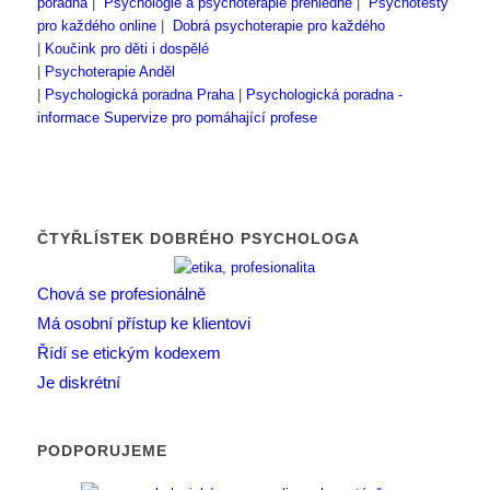
poradna
|
Psychologie a psychoterapie přehledně
|
Psychotesty
pro každého online
|
Dobrá psychoterapie pro každého
|
Koučink pro děti i dospělé
|
Psychoterapie Anděl
|
Psychologická poradna Praha
|
Psychologická poradna -
informace
Supervize pro pomáhající profese
ČTYŘLÍSTEK DOBRÉHO PSYCHOLOGA
Chová se profesionálně
Má osobní přístup ke klientovi
Řídí se etickým kodexem
Je diskrétní
PODPORUJEME