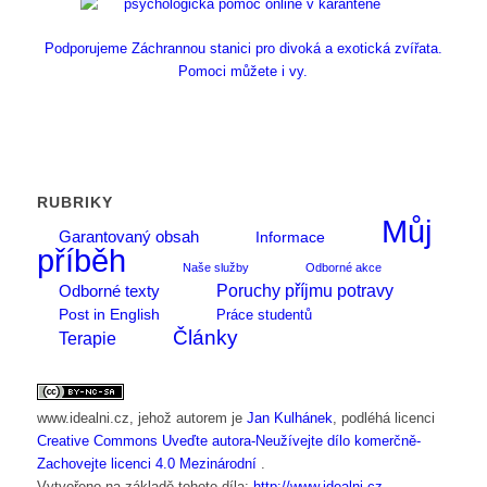
Podporujeme Záchrannou stanici pro divoká a exotická zvířata.
Pomoci můžete i vy.
RUBRIKY
Můj
Garantovaný obsah
Informace
příběh
Naše služby
Odborné akce
Poruchy příjmu potravy
Odborné texty
Post in English
Práce studentů
Články
Terapie
www.idealni.cz
, jehož autorem je
Jan Kulhánek
, podléhá licenci
Creative Commons Uveďte autora-Neužívejte dílo komerčně-
Zachovejte licenci 4.0 Mezinárodní
.
Vytvořeno na základě tohoto díla:
http://www.idealni.cz