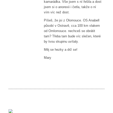
kamarádka. Vše jsem s ní řešila a dost
jsem si o anorexii i četla, takže o ní
vím víc než dost.
Píšeš, že jsi z Olomouce. OS Anabell
působí v Ostravě, cca 100 km vlakem
od Omlomouce. nechceš se obrátit
tam? Třeba tam bude víc slečen, které
by tvou skupinu uvítaly.
Měj se hezky a drž se!
Mary