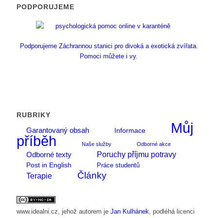
PODPORUJEME
Podporujeme Záchrannou stanici pro divoká a exotická zvířata.
Pomoci můžete i vy.
RUBRIKY
Můj
Garantovaný obsah
Informace
příběh
Naše služby
Odborné akce
Poruchy příjmu potravy
Odborné texty
Post in English
Práce studentů
Články
Terapie
www.idealni.cz
, jehož autorem je
Jan Kulhánek
, podléhá licenci