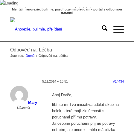
Mentální anorexie, bulimie, psychogenní přejídání - portál s odbornou
garancí
Odpověď na: Léčba
Jste zde:
Domů
/
Odpověď na: Léčba
5.11.2014 v 15:51
#14434
Ahoj Darčo,
Mary
líbí se mi Tvá iniciativa udělat skupina
Účastník
holek, které mají zkušenosti s
poruchami příjmu potravy.
Já osobně poruchami příjmu potravy
netrpím, ale anorexii měla má blízká