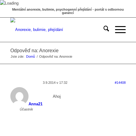
Mentální anorexie, bulimie, psychogenní přejídání - portál s odbornou
garancí
Odpověď na: Anorexie
Jste zde:
Domů
/
Odpověď na: Anorexie
3.9.2014 v 17:32
#14408
Ahoj
Anna21
Účastník