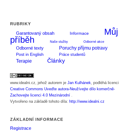
RUBRIKY
Můj
Garantovaný obsah
Informace
příběh
Naše služby
Odborné akce
Poruchy příjmu potravy
Odborné texty
Post in English
Práce studentů
Články
Terapie
www.idealni.cz
, jehož autorem je
Jan Kulhánek
, podléhá licenci
Creative Commons Uveďte autora-Neužívejte dílo komerčně-
Zachovejte licenci 4.0 Mezinárodní
.
Vytvořeno na základě tohoto díla:
http://www.idealni.cz
ZÁKLADNÍ INFORMACE
Registrace