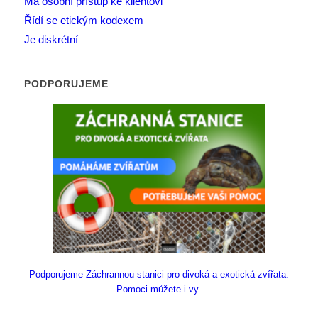
Má osobní přístup ke klientovi
Řídí se etickým kodexem
Je diskrétní
PODPORUJEME
Podporujeme Záchrannou stanici pro divoká a exotická zvířata.
Pomoci můžete i vy.