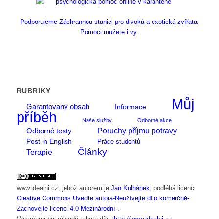
Podporujeme Záchrannou stanici pro divoká a exotická zvířata.
Pomoci můžete i vy.
RUBRIKY
Můj
Garantovaný obsah
Informace
příběh
Naše služby
Odborné akce
Poruchy příjmu potravy
Odborné texty
Post in English
Práce studentů
Články
Terapie
www.idealni.cz
, jehož autorem je
Jan Kulhánek
, podléhá licenci
Creative Commons Uveďte autora-Neužívejte dílo komerčně-
Zachovejte licenci 4.0 Mezinárodní
.
Vytvořeno na základě tohoto díla:
http://www.idealni.cz