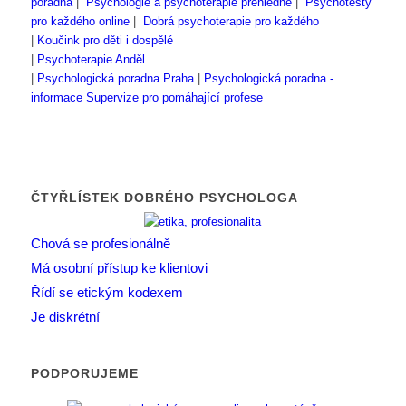
poradna
|
Psychologie a psychoterapie přehledně
|
Psychotesty
pro každého online
|
Dobrá psychoterapie pro každého
|
Koučink pro děti i dospělé
|
Psychoterapie Anděl
|
Psychologická poradna Praha
|
Psychologická poradna -
informace
Supervize pro pomáhající profese
ČTYŘLÍSTEK DOBRÉHO PSYCHOLOGA
Chová se profesionálně
Má osobní přístup ke klientovi
Řídí se etickým kodexem
Je diskrétní
PODPORUJEME